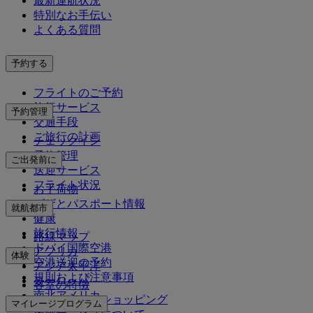
最新運航状況
特別なお手伝い
よくある質問
予約する
フライトのご予約
旅行サービス
予約管理
交通手段
ご旅行の計画
チェックイン
予約管理
ご出発前に
送迎サービス
フライト状況
お手荷物
ビザとパスポート情報
就航都市
健康
旅行情報
路線マップ
ドバイ国際空港
アフリカ
体験
空港送迎の予約
アジア太平洋
規則および注意事項
ヨーロッパ
客室の特徴
南北アメリカ
エミレーツでショッピング
マイレージプログラム
中東