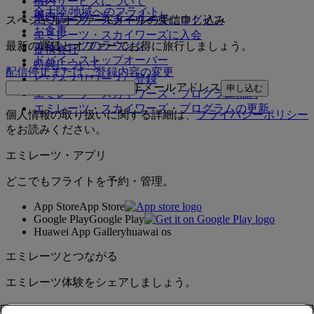
機内サービスについて
全大陸/地域へのフライト
機内エンターテインメント
スペシャルオファーEメールの受信申し込み
エミレーツ・スカイワーズにログイン
お食事
エミレーツ・スカイワーズに入会
エミレーツのラウンジ
最新の運賃とオファーでお得に旅行しましょう。
提携会社
ドバイ・ストップオーバー
特典について
配信停止またはご登録内容の変更
ビジネスリワーズに登録
Eメールアドレス
申し込む
エミレーツ・スカイワーズ・プログラム規約
エミレーツ・スカイワーズ・プログラムの更新
個人情報の取り扱いに関する詳細は、
プライバシーポリシー
をお読みください。
エミレーツ・アプリ
どこでもフライトを予約・管理。
App Store
App Store
Google Play
Google Play
Huawei App Gallery
huawai os
エミレーツとつながる
エミレーツ体験をシェアしましょう。