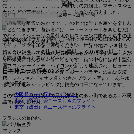
返却
になります。一方で、明るい地中海の気候は、マティスやピ
カソなどの芸術家にインスピレーションを与えました。
返却日
-
返却時間
料金を確認
この快適な気候のおかげで、この街では誰でも屋外を楽しむ
ことができます。遊歩道にはローラースケートを楽しむだけ
でなく、ミシュランの星付きのレストランに向かう途中の正
emirates.comで予約を開始して当社提携会社のCarTrawlerでス
装したカップルの姿も見られます。
カイワーズマイルをご獲得ください。世界各地の1,700社を
超えるレンタカー会社（145か国以上、50,000拠点以上）か
頼もしいのは、その由緒ある歴史にもかかわらず、ニースが
ら特別料金をお選びください。
その栄光に甘んじていないことです。街の中心には都市型公
園プロムナード・デ・パイロンが新しく建設され、ビュー・
日本発ニース行きのフライト
ニースの小さなブティックからルー・パラディの高級衣装
店、ジャン=メディサン通りの有名ブランド店まで、あらゆ
3件の目的地
るものが揃うショッピングは観光の目玉になっています。
大阪発ニース行きのフライト
この街が、パリに次いで最も訪問者の多い街であるのも不思
東京（羽田）発ニース行きのフライト
議ではありません。
東京（成田）発ニース行きのフライト
フランスの目的地
フランス