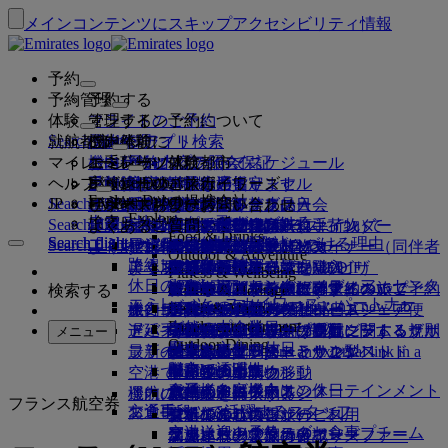
メインコンテンツにスキップ
アクセシビリティ情報
予約
予約管理
予約する
体験
フライトのご予約
オンライン予約について
管理する
Search flight
就航都市
Emiratesアプリ
予約管理
ご出発前に
機内体験
フライト検索
マイレージ
ご出発前に
お手荷物
機内サービスについて
エミレーツ体験
エミレーツ就航都市
ベストプライス保証
予約内容の照会
フライト・スケジュール
Explore Dubai
ヘルプ
手荷物情報
ビザおよびパスポート
ご旅行はここから始まります
家族連れのご旅行
目的地
エミレーツ・スカイワーズ
旅行情報
客室の特徴
お得な運賃
事前座席指定
ご予約のキャンセル
Explore Dubai
エミレーツの提携会社
Search flight
JP
Fly Better
ビザの要件をご確認ください
ご家族でのご旅行
エミレーツ・スカイワーズに入会
ビジネスリワーズ
サポートおよびお問い合わせ
Emiratesアプリ
手荷物情報
エミレーツ体験
就航都市
スペシャルオファー
予約の変更
機内持込み禁止品目
ファーストクラス
Explore
ワンランク上を、飛びつづける。
エミレーツについて
上空と地上のパートナー
検索
Search flight
ビジネスリワーズに登録
サポートおよびお問い合わせ
よくあるご質問
ビザとパスポート情報
家族旅行のプランを練る
エミレーツ・スカイワーズについて
ベストプライス・ファインダー
座席の事前指定
規約および注意事項
受託手荷物（預入れ手荷物）
ビジネスクラス
送迎サービス
アジア太平洋
Food & Drinks
Search flight
Search flight
エミレーツについて
エミレーツの目的地を見る
ワンランク上を、飛びつづける理由
エミレーツの提携会社
Search flight
よくある質問
ご旅行の計画
旅行中の健康アドバイス
ビジネスリワーズについて
サポートおよびお問い合わせ
アップグレード
機内持ち込み手荷物
米国渡航認証
プレミアム・エコノミー
エミレーツのサービス
アナカンパニード・マイナー（同伴者
北・中央・南アメリカ
会員ティア
Outdoor & Adventure
エミレーツ・ストーリー
路線マップ
カンタス航空
アラブ首長国連邦（UAE）のビザ
よくある質問
ホテルの予約
送迎サービスの管理
医療情報フォーム（MEDIF）
追加手荷物許容量を購入
エコノミークラス
季節の行事
のないお子様）
アフリカ
フライドバイ
ビジネスリワーズに登録
変更またはキャンセル
Fitness & Wellbeing
flydubai
休日のアイデア
メディア・センター
メディア・センタ
ツアーとアクティビティ
アクセシブルな旅行の予約
お食事に関する情報
追加の受託手荷物許容量について
快適な機内
非接触（コンタクトレス）の旅
妊娠中
ヨーロッパ
キャッシュ+マイル
ビジネスリワーズにログイン
ビザとパスポートに関するヘルプ
お近くのエミレーツオフィスでご予約
検索する
Culture & Heritage
エミレーツ・スカイワーズ・パートナー
ー Opens an external link in a new tab
ビーチの目的地
Beach & Marine
旅行サービス
オンライン・チェックイン
機内エンターテインメント
エミレーツのラウンジ
UAEへの持込み禁止品目
ドバイでの手荷物サービス
手荷物許容量
中東
デジタル会員カード
特典
フィードバックとクレーム
当社ネットワークとコードシェア便
Family entertainment
グループ企業
自然の中の休日
ドバイ国際空港
遅延手荷物または破損手荷物
ディスカバー・ドバイ
ミート＆グリートの手配
チェックイン・オプション
iceの最新コンテンツ
ファーストクラス・ラウンジ
子供および幼児向け運賃に関する規則
マイ・ファミリー・プログラム
プログラム内容
手荷物の紛失または盗難に関するサポ
その他のエミレーツ商品
ミート＆グリ
メニュー
Outdoor Dining
安全
歴史と文化の休日
ice TV Live
フライト状況
最新の目的地
ートの手配 Opens an external link in a
エミレーツ・ターミナル3
ビジネスクラス・ラウンジ
チャイルドシートとかご型ベッド
マイルのご利用
よくある質問
ート
特別支援サービスとリクエスト
機内Wi-Fi
財務の透明性
都市での滞在
new tab
空港で
ターミナル間の移動
世界各地のラウンジ
ヘルシンキ
マイルの申請
ドバイ・コネクト
手荷物と遺失物
ドバイ・コネクト
お子様向け機内エンターテインメント
責任あるビジネス
食通のお客様向けの休日
機内にて
運航の変更
空港送迎の予約
パートナーラウンジ
杭州
マイルを購入する
旅行の準備
フランス航空券
交通手段
お食事
エミレーツで活躍するスタッフ
シャトルバス・サービス
有料でのラウンジのご利用
お子様連れのご旅行
ダナン
マイルのご獲得
最近の渡航情報
空港で
空港送迎の予約
ファーストクラスのお食事
エミレーツのリーダーシップチーム
マルハバ・ラウンジ
幼児連れのご旅行
深圳
スカイワーズ・スカイサーファー
フライトの状況の確認
エミレーツ・スカイワーズ