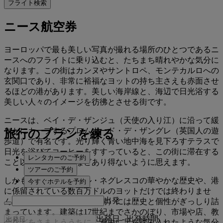
フライト検索
ニース航空券
ヨーロッパで最も美しい写真が撮れる場所のひとつであるニ
ースへのフライトに乗り込むと、たちまち晴れやかな気分に
なります。この街はカンヌやサントロペ、モンテカルロへの
玄関口であり、非常に裕福なヨットの持ち主さえも赤面させ
るほどの港があります。美しい海岸線と、海辺で日光浴する
美しい人々のイメージを彷彿とさせる街です。
ニースは、ベイ・デ・ザンジュ（天使の入り江）に沿って緩
やかにカーブするプロムナード・デ・ザングレ（英国人の遊
旅行のプランを練る
歩道）で有名です。光り輝く青い地中海を見下ろすテラスで
日光を浴びてコーヒーをすすっていると、この街に滞在する
レンタカーのご予約
こと以上によい人生などあり得ないように思えます。
ツアーのご予約
しかもニースは、ホテル・ネグレスコの華やかな歴史や、港
今すぐホテルを予約
に係留されている数百万ドルのヨットだけでは終わりませ
出発
ん。ビュー・ニース（旧市街）には歴史と個性がぎっしり詰
まっています。建築は17世紀までさかのぼり、市場や店、教
出発日
-
出発時間
会などをさまよううちに、過去に足を踏み入れたような気分