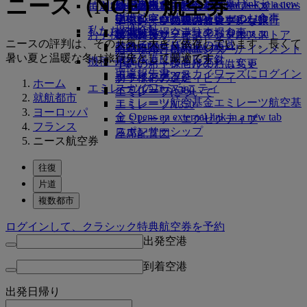
ニース（NCE）航空券
レンタカー予約
ビジネスクラスのお食事
採用
採用 Opens an external link in a new
Skywards Exclusives
Skywards Exclusives
エミレーツでショッピング
特別なお手伝い
幼児の手荷物許容量
シェムリアップ
エミレーツ・ビジネスリワーズ
tab
Opens an external link in a new tab
提携航空会社
プレミアム・エコノミーのお食事
エミレーツ免税品コレクション
子供および幼児のお食事
エミレーツのアクセシブルな旅行
エミレーツの機内体験
私たちの地球
提携会社
空港駐車場
エコノミークラスのお食事
空港駐車場 Opens an
お子様の楽しみ
エミレーツ・オフィシャル・ストア
特別支援サービスとリクエスト
ツールとリソース
ニースの評判は、その天気に大きく依存しています。長くて
サステナビリティの実践
スカイワーズ鉄道
external link in a new tab
お飲み物
お子様向け機内エンターテインメント
モバイルとEmiratesアプリ
暑い夏と温暖な冬は旅行先として最適です。
環境保護に関する方針
マイルカリキュレータ
機種一覧
小さいお子様向けのおもちゃ
予約のキャンセルまたは変更
環境報告書
エミレーツ・スカイワーズにログイン
ボーイング777
お子様のアクティビティ
フライトの遅延
ホーム
エミレーツのコミュニティ
スカイワーズ+
エミレーツA380
エミレーツについて
就航都市
エミレーツ航空基金
エミレーツ航空基
エミレーツA350
ヨーロッパ
金 Opens an external link in a new tab
エミレーツ・エグゼクティブ
フランス
スポンサーシップ
座席配置図
ニース航空券
往復
片道
複数都市
ログインして、クラシック特典航空券を予約
出発空港
到着空港
出発日
帰り