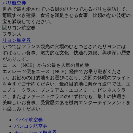
パリ航空券
世界で最も愛されている街のひとつであるパリを探訪して、
驚嘆すべき建築、食通を満足させる食事、比類のない芸術の
宝を満喫してください。
フランス
リヨン航空券
かつてはフランス観光の穴場のひとつとされたリヨンには、
すばらしい食事、魅力的な文化、快適な気候、興味深い歴史
があります。
ニース （NCE）からの最も人気の目的地
エミレーツ便をニース（NCE）経由でお乗り継ぎくださ
い。お勧めの目的地をお選びになり、次回の休暇のフライト
を今すぐご予約ください。最終目的地に向かう途中では、エ
コノミークラス、プレミアム・エコノミー、ビジネスクラ
ス、またはファーストクラスのいずれでも、最上の快適さ、
美味しいお食事、受賞歴のある機内エンターテインメントを
お楽しみください。
ドバイ航空券
バンコク航空券
モーリシャス航空券