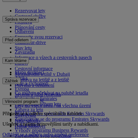
Rezervovat lety
Cestovní služby
Správa rezervace
Přeprava
Plánování cesty
Odbavení
Spravujte svou rezervaci
Před odletem
Chauffeur-drive
Stav letu
Zavazadla
Informace o vízech a cestovních pasech
Kam létáme
Zdraví
Cestovní informace
Mapa destinací
Mezinárodní letiště v Dubaji
Afrika
Doprava na letiště a z letiště
Zážitek
Asie a Tichomoří
Pravidla a oznámení
Evropa
Co můžete očekávat na palubě letadla
Severní a Jižní Amerika
Nakupujte u Emirates
Blízký východ
Věrnostní program
Co vás čeká během letu
Lety do všech zemí / na všechna území
Zábava za letu
Přihlaste se k odběru speciálních nabídek
Přihlaste se ke svému účtu Emirates Skywards
Stravování
Zaregistrujte se do programu Emirates Skywards
Naše salónky
Ušetřete s našimi nejnovějšími tarify a nabídkami.
Naši partneři
Dubai Stopover
Výhody programu Business Rewards
Odhlásit se z odběru nebo změnit preference
Zaregistrujte svou společnost