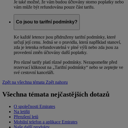
Je také možné, že vám budou účtovány storno poplatky nebo
vám může být refundována pouze část tarifu.
Co jsou to tarifní podmínky?
Ke každé letence jsou přidruženy tarifní podmínky, které
určují její cenu. Jedná se o pravidla, která například stanoví,
zda je letenka refundovatelná v plné výši nebo zda jsou za
provedení změn účtovány další poplatky.
Pro různé tarify platí různé podmínky. Nezapomeňte před
rezervací kliknout na „Tarifní podmínky“ nebo se zeptejte ve
své cestovní kanceláři.
Zpět na všechna témata
Zpět nahoru
Všechna témata nejčastějších dotazů
O společnosti Emirates
Na letišti
Přerušení letů
Mobilní telefon a aplikace Emirates
Naše další produkty