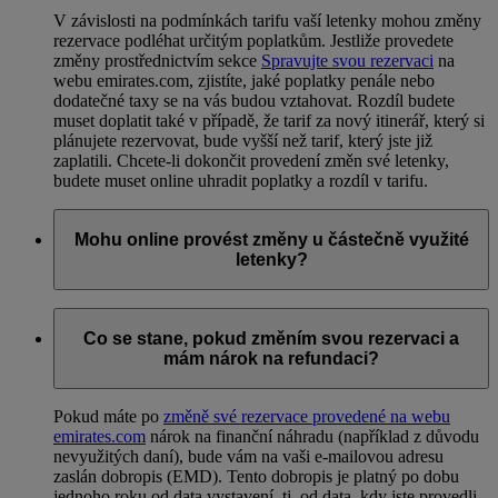
V závislosti na podmínkách tarifu vaší letenky mohou změny
rezervace podléhat určitým poplatkům. Jestliže provedete
změny prostřednictvím sekce
Spravujte svou rezervaci
na
webu emirates.com, zjistíte, jaké poplatky penále nebo
dodatečné taxy se na vás budou vztahovat. Rozdíl budete
muset doplatit také v případě, že tarif za nový itinerář, který si
plánujete rezervovat, bude vyšší než tarif, který jste již
zaplatili. Chcete-li dokončit provedení změn své letenky,
budete muset online uhradit poplatky a rozdíl v tarifu.
Mohu online provést změny u částečně využité
letenky?
Ano, v závislosti na tarifních podmínkách vaší letenky můžete
provádět změny online prostřednictvím sekce
Spravujte svou
Co se stane, pokud změním svou rezervaci a
rezervaci
, i když jste některé části svého letu již absolvovali.
mám nárok na refundaci?
Pokud máte po
změně své rezervace provedené na webu
emirates.com
nárok na finanční náhradu (například z důvodu
nevyužitých daní), bude vám na vaši e-mailovou adresu
zaslán dobropis (EMD). Tento dobropis je platný po dobu
jednoho roku od data vystavení, tj. od data, kdy jste provedli