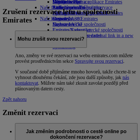
Nápoje
Dětské hračky
Udržitelné operace
Skywards Rail
Mobilní telefon a aplikace Emirates
Naše flotila
Aktivity pro děti
Environmentální politika
Kalkulátor mil
Zrušení nebo změna rezervace
Zrušení rezervace letu u společnosti
Boeing 777
Zprávy o životním prostředí
Přihlaste se ke svému účtu Emirates
Přerušená cesta
Emirates
Naše komunity
Emirates A380
Skywards
O společnosti Emirates
Emirates A350
Nadace letecké společnosti
Skywards+
Emirates Executive
Emirates
Nadace letecké společnosti
Plány rozmístění sedadel
Emirates Opens an external link in a new
Mohu zrušit svou rezervaci?
tab
Sponzoring
Ano, změny ve své rezervaci na webu emirates.com můžete
provést prostřednictvím sekce
Spravujte svou rezervaci
.
V současné době přijímáme mnoho hovorů, takže chcete-li se
vyhnout dlouhému čekání, zde jsou další způsoby, jak
nás
kontaktovat
. Můžete nám také zkusit zavolat později před
plánovaným datem cesty.
Zpět nahoru
Změnit rezervaci
Jak změním podrobnosti o cestě online po
dokončení rezervace?