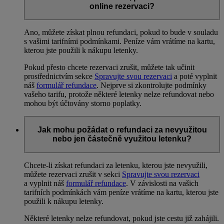
online rezervaci?
Ano, můžete získat plnou refundaci, pokud to bude v souladu
s vašimi tarifními podmínkami. Peníze vám vrátíme na kartu,
kterou jste použili k nákupu letenky.
Pokud přesto chcete rezervaci zrušit, můžete tak učinit
prostřednictvím sekce
Spravujte svou rezervaci
a poté vyplnit
náš
formulář refundace
. Nejprve si zkontrolujte podmínky
vašeho tarifu, protože některé letenky nelze refundovat nebo
mohou být účtovány storno poplatky.
Jak mohu požádat o refundaci za nevyužitou
nebo jen částečně využitou letenku?
Chcete-li získat refundaci za letenku, kterou jste nevyužili,
můžete rezervaci zrušit v sekci
Spravujte svou rezervaci
a vyplnit náš
formulář refundace
. V závislosti na vašich
tarifních podmínkách vám peníze vrátíme na kartu, kterou jste
použili k nákupu letenky.
Některé letenky nelze refundovat, pokud jste cestu již zahájili.