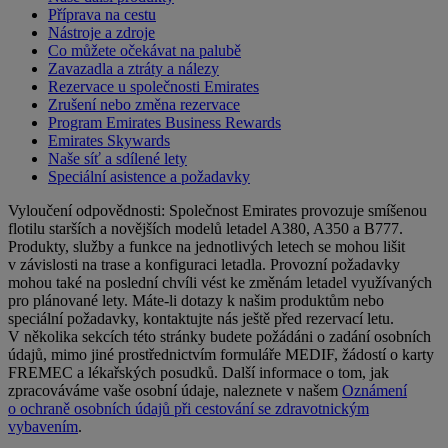
Příprava na cestu
Nástroje a zdroje
Co můžete očekávat na palubě
Zavazadla a ztráty a nálezy
Rezervace u společnosti Emirates
Zrušení nebo změna rezervace
Program Emirates Business Rewards
Emirates Skywards
Naše síť a sdílené lety
Speciální asistence a požadavky
Vyloučení odpovědnosti: Společnost Emirates provozuje smíšenou
flotilu starších a novějších modelů letadel A380, A350 a B777.
Produkty, služby a funkce na jednotlivých letech se mohou lišit
v závislosti na trase a konfiguraci letadla. Provozní požadavky
mohou také na poslední chvíli vést ke změnám letadel využívaných
pro plánované lety. Máte-li dotazy k našim produktům nebo
speciální požadavky, kontaktujte nás ještě před rezervací letu.
V několika sekcích této stránky budete požádáni o zadání osobních
údajů, mimo jiné prostřednictvím formuláře MEDIF, žádostí o karty
FREMEC a lékařských posudků. Další informace o tom, jak
zpracováváme vaše osobní údaje, naleznete v našem
Oznámení
o ochraně osobních údajů při cestování se zdravotnickým
vybavením
.