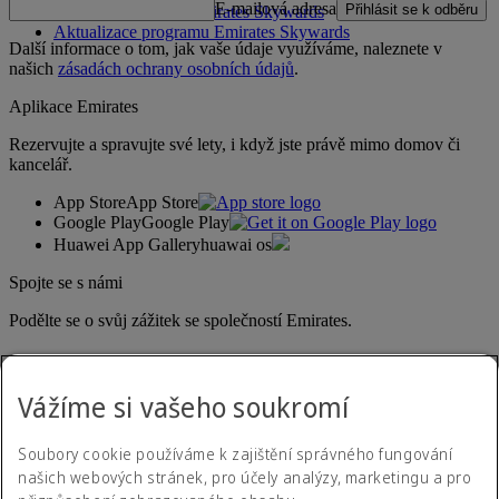
E-mailová adresa
Přihlásit se k odběru
Pravidla programu Emirates Skywards
Aktualizace programu Emirates Skywards
Další informace o tom, jak vaše údaje využíváme, naleznete v
našich
zásadách ochrany osobních údajů
.
Aplikace Emirates
Rezervujte a spravujte své lety, i když jste právě mimo domov či
kancelář.
App Store
App Store
Google Play
Google Play
Huawei App Gallery
huawai os
Spojte se s námi
Podělte se o svůj zážitek se společností Emirates.
Vážíme si vašeho soukromí
Soubory cookie používáme k zajištění správného fungování
našich webových stránek, pro účely analýzy, marketingu a pro