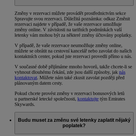
Změny v rezervaci můžete provádět prostřednictvím sekce
Spravujte svou rezervaci. Důležitá poznámka: odkaz Změnit
rezervaci najdete v případě, že vaše rezervace umožňuje
změny online. V závislosti na tarifních podmínkách vaší
letenky vám mohou být za některé změny účtovány poplatky.
V případě, že vaše rezervace neumožňuje změny online,
můžete se obrátit na cestovní kancelář nebo zavolat do našich
kontaktních center, pokud jste rezervaci provedli přímo u nás.
V současné době přijímáme mnoho hovorů, takže chcete-li se
vyhnout dlouhému čekání, zde jsou další způsoby, jak
nás
kontaktovat
. Můžete nám také zkusit zavolat později před
plánovaným datem cesty.
Pokud chcete provést změny v rezervaci bonusových letů
u partnerské letecké společnosti,
kontaktujte
tým Emirates
Skywards.
Budu muset za změnu své letenky zaplatit nějaký
poplatek?