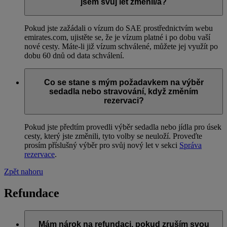
jsem svůj let změnil/a?
Pokud jste zažádali o vízum do SAE prostřednictvím webu
emirates.com, ujistěte se, že je vízum platné i po dobu vaší
nové cesty. Máte-li již vízum schválené, můžete jej využít po
dobu 60 dnů od data schválení.
Co se stane s mým požadavkem na výběr
sedadla nebo stravování, když změním
rezervaci?
Pokud jste předtím provedli výběr sedadla nebo jídla pro úsek
cesty, který jste změnili, tyto volby se neuloží. Proveďte
prosím příslušný výběr pro svůj nový let v sekci
Správa
rezervace
.
Zpět nahoru
Refundace
Mám nárok na refundaci, pokud zruším svou