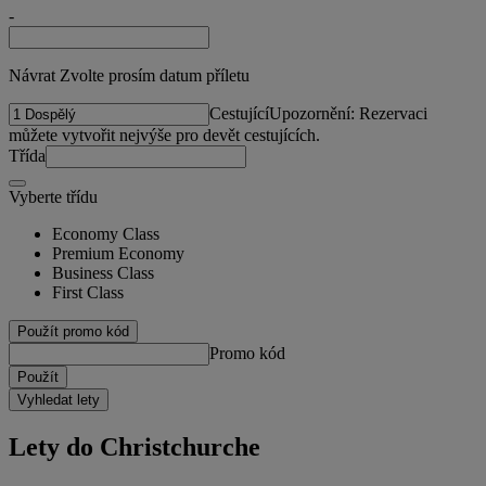
-
Návrat Zvolte prosím datum příletu
Cestující
Upozornění: Rezervaci
můžete vytvořit nejvýše pro devět cestujících.
Třída
Vyberte třídu
Economy Class
Premium Economy
Business Class
First Class
Použít promo kód
Promo kód
Použít
Vyhledat lety
Lety do Christchurche