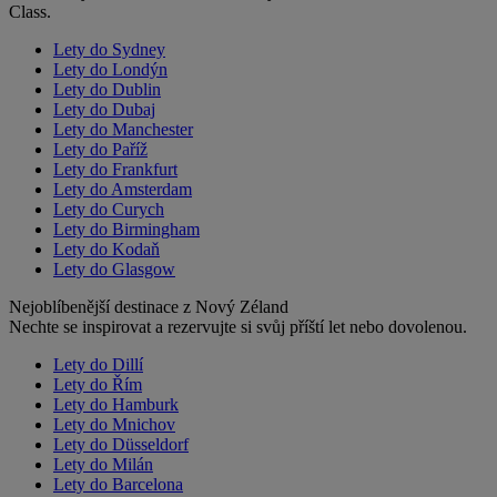
Class.
Lety do Sydney
Lety do Londýn
Lety do Dublin
Lety do Dubaj
Lety do Manchester
Lety do Paříž
Lety do Frankfurt
Lety do Amsterdam
Lety do Curych
Lety do Birmingham
Lety do Kodaň
Lety do Glasgow
Nejoblíbenější destinace z Nový Zéland
Nechte se inspirovat a rezervujte si svůj příští let nebo dovolenou.
Lety do Dillí
Lety do Řím
Lety do Hamburk
Lety do Mnichov
Lety do Düsseldorf
Lety do Milán
Lety do Barcelona