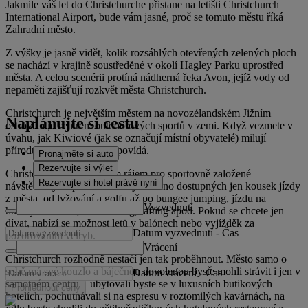
Jakmile váš let do Christchurche přistane na letišti Christchurch
International Airport, bude vám jasné, proč se tomuto městu říká
Zahradní město.
Z výšky je jasně vidět, kolik rozsáhlých otevřených zelených ploch
se nachází v krajině soustředěné v okolí Hagley Parku uprostřed
města. A celou scenérii protíná nádherná řeka Avon, jejíž vody od
nepaměti zajišťují rozkvět města Christchurch.
Christchurch je největším městem na novozélandském Jižním
Naplánujte si cestu
ostrově a je centrem outdoorových sportů v zemi. Když vezmete v
úvahu, jak Kiwiové (jak se označují místní obyvatelé) milují
přírodu, už to o něčem vypovídá.
Pronajměte si auto
Rezervujte si výlet
Christchurch je skutečným rájem pro sportovně založené
Rezervujte si hotel právě nyní
návštěvníky a spousta aktivit je snadno dostupných jen kousek jízdy
z města, od lyžování a golfu až po bungee jumping, jízdu na
Vyzvednutí
horských kolech, windsurfing, rafting apod. Pokud se chcete jen
dívat, nabízí se možnost letů v balónech nebo vyjížděk za
Datum vyzvednutí
-
Čas
pozorováním velryb.
Vrácení
Christchurch rozhodně nestačí jen tak proběhnout. Město samo o
sobě má své kouzlo a báječnou dovolenou byste mohli strávit i jen v
Datum vrácení
-
Čas
samotném centru – ubytovali byste se v luxusních butikových
Prohlédnout ceny
hotelích, pochutnávali si na espresu v roztomilých kavárnách, na