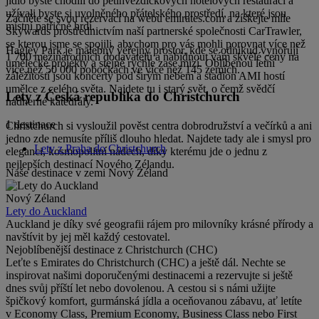
jídlo byste chodili do pětihvězdičkových hotelových restaurací a
užívali byste si uvolněného přátelského prostředí, na které jsou
Začněte se svou rezervací na webu emirates.com a získejte míle
místní patřičně hrdí.
Skywards prostřednictvím naší partnerské společnosti CarTrawler,
se kterou jsme se spojili, abychom pro vás mohli porovnat více než
Hagley Park je malebný veřejný prostor, kde se odnikud vynořují
1 700 mezinárodních dodavatelů a nabídnout vám skvělé ceny na
umělecké projekty a stejně rychle zase mizí. Oblíbenou letní
více než 50 000 pobočkách ve více než 145 zemích.
záležitostí jsou koncerty pod širým nebem a stadion AMI hostí
umělce z celého světa. Najdete tu i starý svět, o čemž svědčí
Lety z Česká republika do Christchurch
nádherné katedrály.
1 destinace
Christchurch si vysloužil pověst centra dobrodružství a večírků a ani
jedno zde nemusíte příliš dlouho hledat. Najdete tady ale i smysl pro
Lety z Praha do Christchurch
eleganci, kosmopolitní nádech, díky kterému jde o jednu z
nejlepších destinací Nového Zélandu.
Naše destinace v zemi Nový Zéland
Nový Zéland
Lety do Auckland
Auckland je díky své geografii rájem pro milovníky krásné přírody a
navštívit by jej měl každý cestovatel.
Nejoblíbenější destinace z Christchurch (CHC)
Leťte s Emirates do Christchurch (CHC) a ještě dál. Nechte se
inspirovat našimi doporučenými destinacemi a rezervujte si ještě
dnes svůj příští let nebo dovolenou. A cestou si s námi užijte
špičkový komfort, gurmánská jídla a oceňovanou zábavu, ať letíte
v Economy Class, Premium Economy, Business Class nebo First