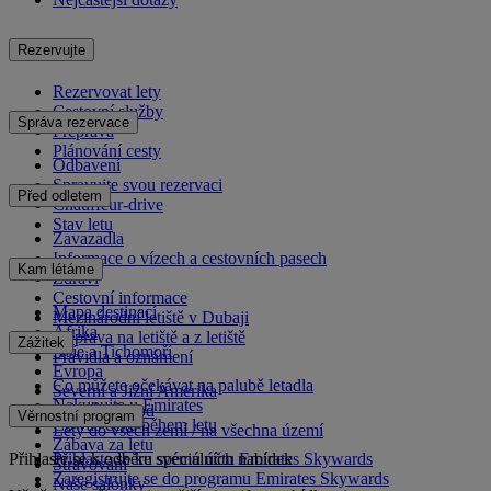
Rezervujte
Rezervovat lety
Cestovní služby
Správa rezervace
Přeprava
Plánování cesty
Odbavení
Spravujte svou rezervaci
Před odletem
Chauffeur-drive
Stav letu
Zavazadla
Informace o vízech a cestovních pasech
Kam létáme
Zdraví
Cestovní informace
Mapa destinací
Mezinárodní letiště v Dubaji
Afrika
Doprava na letiště a z letiště
Zážitek
Asie a Tichomoří
Pravidla a oznámení
Evropa
Co můžete očekávat na palubě letadla
Severní a Jižní Amerika
Nakupujte u Emirates
Blízký východ
Věrnostní program
Co vás čeká během letu
Lety do všech zemí / na všechna území
Zábava za letu
Přihlaste se k odběru speciálních nabídek
Přihlaste se ke svému účtu Emirates Skywards
Stravování
Zaregistrujte se do programu Emirates Skywards
Naše salónky