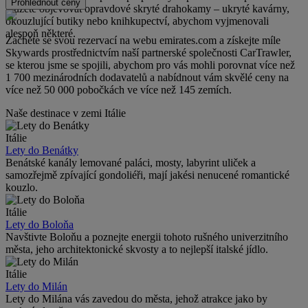
Prohlédnout ceny
můžete objevovat opravdové skryté drahokamy – ukryté kavárny,
okouzlující butiky nebo knihkupectví, abychom vyjmenovali
alespoň některé.
Začněte se svou rezervací na webu emirates.com a získejte míle
Skywards prostřednictvím naší partnerské společnosti CarTrawler,
se kterou jsme se spojili, abychom pro vás mohli porovnat více než
1 700 mezinárodních dodavatelů a nabídnout vám skvělé ceny na
více než 50 000 pobočkách ve více než 145 zemích.
Naše destinace v zemi Itálie
Itálie
Lety do Benátky
Benátské kanály lemované paláci, mosty, labyrint uliček a
samozřejmě zpívající gondoliéři, mají jakési nenucené romantické
kouzlo.
Itálie
Lety do Boloňa
Navštivte Boloňu a poznejte energii tohoto rušného univerzitního
města, jeho architektonické skvosty a to nejlepší italské jídlo.
Itálie
Lety do Milán
Lety do Milána vás zavedou do města, jehož atrakce jako by