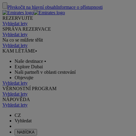
Přeskočit na hlavní obsah
Informace o přístupnosti
REZERVUJTE
Vyhledat lety
SPRÁVA REZERVACE
Vyhledat lety
Na co se můžete těšit
Vyhledat lety
KAM LÉTÁME
•
Naše destinace
•
Explore Dubai
Naši partneři v oblasti cestování
Objevujte
Vyhledat lety
VĚRNOSTNÍ PROGRAM
Vyhledat lety
NÁPOVĚDA
Vyhledat lety
CZ
Vyhledat
NABÍDKA