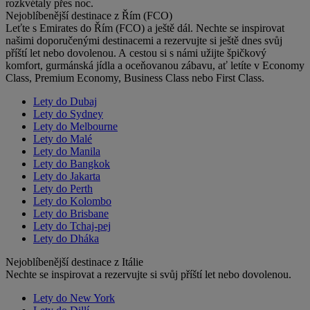
rozkvétaly přes noc.
Nejoblíbenější destinace z Řím (FCO)
Leťte s Emirates do Řím (FCO) a ještě dál. Nechte se inspirovat
našimi doporučenými destinacemi a rezervujte si ještě dnes svůj
příští let nebo dovolenou. A cestou si s námi užijte špičkový
komfort, gurmánská jídla a oceňovanou zábavu, ať letíte v Economy
Class, Premium Economy, Business Class nebo First Class.
Lety do Dubaj
Lety do Sydney
Lety do Melbourne
Lety do Malé
Lety do Manila
Lety do Bangkok
Lety do Jakarta
Lety do Perth
Lety do Kolombo
Lety do Brisbane
Lety do Tchaj-pej
Lety do Dháka
Nejoblíbenější destinace z Itálie
Nechte se inspirovat a rezervujte si svůj příští let nebo dovolenou.
Lety do New York