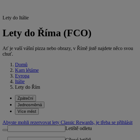
Lety do Itálie
Lety do Říma (FCO)
Ať je vaší vášní pizza nebo obrazy, v Římě jistě najdete něco svou
chuť.
Domů
Kam létáme
Evropa
Itálie
Lety do Řím
Zpáteční
Jednosměrná
Více měst
Abyste mohli rezervovat lety Classic Rewards, je třeba se přihlásit
Letiště odletu
Cílové letiště