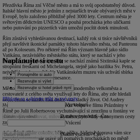
Přezdívka Říma zní Věčné město a má to svůj opodstatněný důvod.
Italské hlavní město je jedním z nejstarších trvale obývaných měst v
Evropě, bylo založeno přibližně před 3000 lety. Centrum města je
světovým dědictvím UNESCO a pouhá procházka jeho uličkami
nebo putování po pizzeriích vám umožní pocítit dotek minulosti.
Řím zůstává vyhledávanou destinací, každý rok si tisíce návštěvníků
přejí navštívit ikonické památky tohoto hlavního města, od Panteonu
až po Koloseum. Pro některé má Řím význam hlavně jako sídlo
Vatikánu, nezávislého městského státu, který se nachází v jeho
Naplánujte si cestu
hranicích. Je to také místo, kde se nachází známá Sixtinská kaple se
stropními freskami od Michelangela, stejně jako bazilika Sv. Petra,
největší kostel na světě. Ve Vatikánském muzeu vás uchvátí sbírka
Pronajměte si auto
mistrovských děl italské renesance.
Rezervujte si výlet
Rezervujte si hotel právě nyní
Město samozřejmě nepostrádá šarm moderního velkoměsta a
cestovatelé z celého světa využívají lety do Říma, aby zde hledali
Přihlaste se a sbírejte míle za své cesty
něco, čemu se italsky říká dolce vita, sladký život. Od Audrey
Vyzvednutí
Hepburnové na ikonickém mopedu Vespa ve filmu Prázdniny v
Římě po Julii Robertsovou vychutnávající si zmrzlinu u fontány ve
Datum vyzvednutí
-
Čas
snímku Jíst, meditovat, milovat, město bylo vždy synonymem cesty
za radostí a zábavou.
Vrácení
Ať v Římě děláte cokoliv, běžte pěšky. Veřejná doprava vám sice
Datum vrácení
-
Čas
usnadní orientaci, ale právě při pomalých procházkách po městě