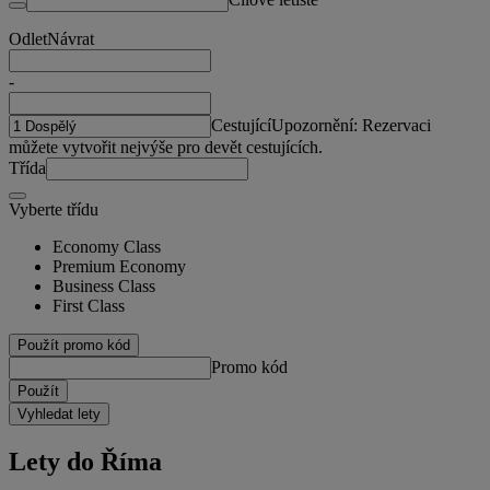
Odlet
Návrat
-
Cestující
Upozornění: Rezervaci
můžete vytvořit nejvýše pro devět cestujících.
Třída
Vyberte třídu
Economy Class
Premium Economy
Business Class
First Class
Použít promo kód
Promo kód
Použít
Vyhledat lety
Lety do Říma