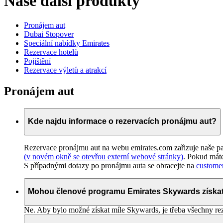
Naše další produkty
Pronájem aut
Dubai Stopover
Speciální nabídky Emirates
Rezervace hotelů
Pojištění
Rezervace výletů a atrakcí
Pronájem aut
Kde najdu informace o rezervacích pronájmu aut?
Rezervace pronájmu aut na webu emirates.com zařizuje naše par
(v novém okně se otevřou externí webové stránky)
. Pokud máte
S případnými dotazy po pronájmu auta se obracejte na
custome
Mohou členové programu Emirates Skywards získat 
Ne. Aby bylo možné získat míle Skywards, je třeba všechny rez