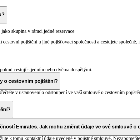
u?
e jako skupina v rámci jedné rezervace.
cestovní pojištění u jiné pojišťovací společnosti a cestujete společně, 
ů, pokud cestují s jedním nebo dvěma dospělými.
y o cestovním pojištění?
přečtěte v ustanovení o odstoupení ve vaší smlouvě o cestovním pojiště
tění?
ed zakoupením cestovního pojištění. Po zakoupení vám společnost AIG 
ce
.
ečností Emirates. Jak mohu změnit údaje ve své smlouvě o 
ijte k tomu kontaktní údaje uvedené v pojistné smlouvě. Nezapomeňt