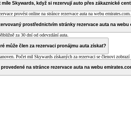
íle Skywards, když si rezervují auto přes zákaznické cen
ervace provést online na stránce rezervace auta na webu emirates.com.
zervovaný prostřednictvím stránky rezervace auta na webu
ibližně za 30 dní od odevzdání auta.
eré může člen za rezervaci pronájmu auta získat?
anoven. Počet mil Skywards získaných za rezervaci se členovi zobrazí 
e provedené na stránce rezervace auta na webu emirates.c