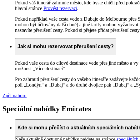
Pokud váš itinerář zahrnuje město, kde byste chtěli před pokrač
hlavní stránce
Provést rezervaci
.
Pokud například vaše cesta vede z Dubaje do Melbourne přes 
mohou být účtovány další daně) a jiné tarify mohou vyžadovat ú
nastavíte přerušení cesty. Pokud si přejete přidat přerušení ces
Jak si mohu rezervovat přerušení cesty?
Pokud vaše cesta do cílové destinace vede přes jiné město a vy by
možnost „Více destinací“.
Pro zahrnutí přerušení cesty do vašeho itineráře zadávejte kaž
polí „Londýn“ a „Dubaj“ a do druhé dvojice pak „Dubaj“ a „Sy
Zpět nahoru
Speciální nabídky Emirates
Kde si mohu přečíst o aktuálních speciálních nabí
Naše aktuálně dostupné nabídky najdete na stránce
speciálních