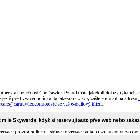
tnerská společnost CarTrawler. Pokud máte jakékoli dotazy týkající s
 ještě před vyzvednutím auta jakékoli dotazy, zašlete e-mail na adresu
rcare@cartrawler.com
(otevře se váš e-mailový klient)
.
míle Skywards, když si rezervují auto přes web nebo záka
ervace provést online na stránce rezervace auta na webu emirates.com.