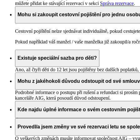
můžete přidat ke stávající rezervaci v sekci
Správa rezervace
.
Mohu si zakoupit cestovní pojištění pro jednu osob
Cestovní pojištění nelze sjednávat individuálně, pokud cestujet
Pokud například váš manžel / vaše manželka již zakoupil/a roční 
Existuje speciální sazba pro děti?
Ano, až čtyři děti do 12 let jsou pojištěny bez dalších poplatk
Mohu z jakéhokoli důvodu odstoupit od své smlouv
Podrobné informace o postupu při rušení a refundaci si prosím 
kanceláře AIG, která posoudí důvod odstoupení.
Kde najdu úplné informace o svém cestovním pojiš
Úplné informace o pojistné smlouvě jsou k dispozici online př
můžete od AIG vyžádat rovněž prostřednictvím
Správy rezerva
Provedl/a jsem změny ve své rezervaci letu se spol
O veškerých změnách musíte informovat společnost AIG – využ