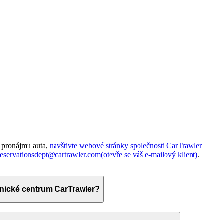
e pronájmu auta,
navštivte webové stránky společnosti CarTrawler
reservationsdept@cartrawler.com
(otevře se váš e-mailový klient)
.
znické centrum CarTrawler?