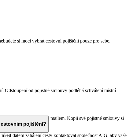
nebudete si moci vybrat cestovní pojištění pouze pro sebe.
ní. Odstoupení od pojistné smlouvy podléhá schválení místní
zašle pojistnou smlouvu e-mailem. Kopii své pojistné smlouvy si
cestovním pojištění?
e
před
datem zahájení cesty kontaktovat společnost AIG, aby vaše