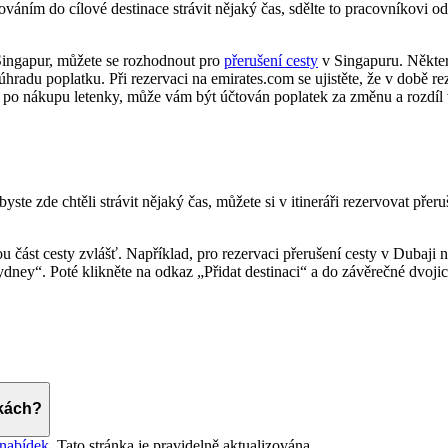
ováním do cílové destinace strávit nějaký čas, sdělte to pracovníkovi o
Singapur, můžete se rozhodnout pro
přerušení cesty
v Singapuru. Některé
hradu poplatku. Při rezervaci na emirates.com se ujistěte, že v době re
ty po nákupu letenky, může vám být účtován poplatek za změnu a rozdíl v
ste zde chtěli strávit nějaký čas, můžete si v itineráři rezervovat přeru
dou část cesty zvlášť. Například, pro rezervaci přerušení cesty v Dubaj
dney“. Poté klikněte na odkaz „Přidat destinaci“ a do závěrečné dvoji
dkách?
 nabídek
. Tato stránka je pravidelně aktualizována.