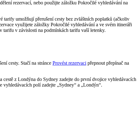
ddělení rezervací, nebo použijte záložku Pokročilé vyhledávání na
 tarify umožňují přerušení cesty bez zvláštních poplatků (ačkoliv
zervace využijete záložky Pokročilé vyhledávání a ve svém itineráři
 tarifu v závislosti na podmínkách tarifu vaší letenky.
šení cesty. Stačí na stránce
Provést rezervaci
přepnout přepínač na
i na cestě z Londýna do Sydney zadejte do první dvojice vyhledávacích
ce vyhledávacích polí zadejte „Sydney“ a „Londýn“.