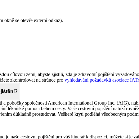
m okně se otevře externí odkaz)
.
ou cílovou zemi, abyste zjistili, zda je zdravotní pojištění vyžadován
ete zkontrolovat na stránce pro
vyhledávání požadavků asociace IAT
jištění?
ti a pobočky společnosti American International Group Inc. (AIG), nabí
ní lékařské pomoci během cesty. Vaše cestovní pojištění nabízí rovněž 
zavřením důkladně prostudovat. Veškeré krytí podléhá všeobecným pod
d je naše cestovní pojištění pro váš itinerář k dispozici, můžete si je 