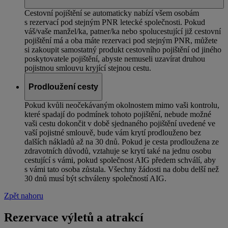
Cestovní pojištění se automaticky nabízí všem osobám
s rezervací pod stejným PNR letecké společnosti. Pokud
váš/vaše manžel/ka, patner/ka nebo spolucestující již cestovní
pojištění má a oba máte rezervaci pod stejným PNR, můžete
si zakoupit samostatný produkt cestovního pojištění od jiného
poskytovatele pojištění, abyste nemuseli uzavírat druhou
pojistnou smlouvu kryjící stejnou cestu.
Prodloužení cesty
Pokud kvůli neočekávaným okolnostem mimo vaši kontrolu,
které spadají do podmínek tohoto pojištění, nebude možné
vaši cestu dokončit v době sjednaného pojištění uvedené ve
vaší pojistné smlouvě, bude vám krytí prodlouženo bez
dalších nákladů až na 30 dnů. Pokud je cesta prodloužena ze
zdravotních důvodů, vztahuje se krytí také na jednu osobu
cestující s vámi, pokud společnost AIG předem schválí, aby
s vámi tato osoba zůstala. Všechny žádosti na dobu delší než
30 dnů musí být schváleny společností AIG.
Zpět nahoru
Rezervace výletů a atrakcí