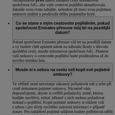
Nezapomeňte
před
datem zahájení cesty kontaktovat
společnost AIG, aby vaše cestovní pojištění aktualizovala.
Jakmile svou cestu zahájíte, nebudete již moci svou pojistnou
smlouvu změnit a prodloužit délku pojistného krytí.
Co se stane s mým cestovním pojištěním, pokud
společnost Emirates přesune můj let na pozdější
datum?
Pokud společnost Emirates přesune váš let na pozdější datum
a vy budete chtít uplatnit nárok na náhradu škody z důvodu
zpoždění cesty, musíte informovat společnost AIG. Platnost
vaší smlouvy o cestovním pojištění bude prodloužena až do
nového termínu letu.
Musím si s sebou na cestu vzít kopii své pojistné
smlouvy?
Ve většině zemí neexistuje zákonný požadavek mít u sebe při
cestě dokument pojistné smlouvy. Nicméně vám
doporučujeme, abyste si ověřili požadavky země, kterou
hodláte navštívit, neboť některé z nich mohou požadovat
doklad o pojištění. Kopii pojistné smlouvy si můžete vzít
s sebou i pro účely rychlého nalezení informací v případě
nouze. Pro nahlášení pojistné události budete potřebovat sdělit