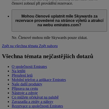
členovi zobrazí při provádění rezervace.
Mohou členové uplatnit míle Skywards za
rezervace provedené na stránce výletů a atrakcí
na webu emirates.com?
Ne. Členové mohou míle Skywards pouze získat.
Zpět na všechna témata
Zpět nahoru
Všechna témata nejčastějších dotazů
O společnosti Emirates
Na letišti
Přerušení letů
Mobilní telefon a aplikace Emirates
Naše další produkty
Příprava na cestu
Nástroje a zdroje
Co můžete očekávat na palubě
Zavazadla a ztráty a nálezy
Rezervace u společnosti Emirates