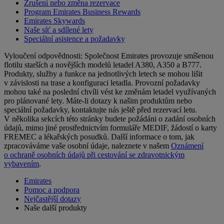
Zrušení nebo změna rezervace
Program Emirates Business Rewards
Emirates Skywards
Naše síť a sdílené lety
Speciální asistence a požadavky
Vyloučení odpovědnosti: Společnost Emirates provozuje smíšenou
flotilu starších a novějších modelů letadel A380, A350 a B777.
Produkty, služby a funkce na jednotlivých letech se mohou lišit
v závislosti na trase a konfiguraci letadla. Provozní požadavky
mohou také na poslední chvíli vést ke změnám letadel využívaných
pro plánované lety. Máte-li dotazy k našim produktům nebo
speciální požadavky, kontaktujte nás ještě před rezervací letu.
V několika sekcích této stránky budete požádáni o zadání osobních
údajů, mimo jiné prostřednictvím formuláře MEDIF, žádostí o karty
FREMEC a lékařských posudků. Další informace o tom, jak
zpracováváme vaše osobní údaje, naleznete v našem
Oznámení
o ochraně osobních údajů při cestování se zdravotnickým
vybavením
.
Emirates
Pomoc a podpora
Nejčastější dotazy
Naše další produkty