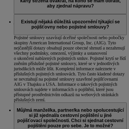
karty stržena dvakrát, na koho se mám obrátit,
aby zjednal nápravu?
Obraťte se prosím na společnost AIG. Kontaktní informace
jsou uvedené ve vaší pojistné smlouvě.
Existují nějaká důležitá upozornění týkající se
pojišťovny nebo pojistné smlouvy?
Pojistné smlouvy uzavírají dceřiné společnosti nebo pobočky
skupiny American International Group, Inc. (AIG). Tyto
nejčastější dotazy obsahují pouze obecné shrnutí a nezahrnují
všechny podmínky, omezení, výjimky a ustanovení
o ukončení nabízených pojistných smluv. Pojistné krytí se řídí
zněním příslušné pojistné smlouvy, které se v jednotlivých
jurisdikcích může lišit. Kompletní informace naleznete v
příslušných pojistných smlouvách. Tyto často kladené dotazy
se nevztahují na pojistné smlouvy uzavřené pojišťovnami
AIG v Thajsku a USA. Informace o takových pojistných
smlouvách najdete v informacích o pojištění, které jsou
přístupné prostřednictvím odkazů na webových stránkách
příslušných zemí.
Můj/má manžel/ka, partner/ka nebo spolucestující
si již sjednal/a cestovní pojištění u jiné
pojišťovací společnosti. Chci si sjednat cestovní
pojištění pouze pro sebe. Je to možné?