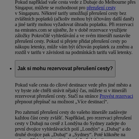
Pokud například vaše cesta vede z Dubaje do Melbourne přes
Singapur, můžete se rozhodnout pro
přerušení cesty
v Singapuru. Některé tarify umožňují přerušení cesty bez
zvláštních poplatků (ačkoliv mohou být účtovány další daně)
a jiné tarify mohou vyžadovat úhradu poplatku. Při rezervaci
na emirates.com se ujistěte, že v době rezervace využijete
záložky Pokročilé vyhledávání a ve svém itineráři nastavíte
přerušení cesty. Pokud si přejete přidat přerušení cesty po
nákupu letenky, může vám být účtován poplatek za změnu a
rozdíl v tarifu v závislosti na podmínkách tarifu vaší letenky.
Jak si mohu rezervovat přerušení cesty?
Pokud vaše cesta do cílové destinace vede přes jiné město a
vy byste zde chtěli strávit nějaký čas, můžete si v itineráři
rezervovat přerušení cesty. Stačí na stránce
Provést rezervaci
přepnout přepínač na možnost „Více destinací“.
Pro zahrnutí přerušení cesty do vašeho itineráře zadávejte
každou část cesty zvlášť. Například, pro rezervaci přerušení
cesty v Dubaji na cestě z Londýna do Sydney zadejte do
první dvojice vyhledávacích polí „Londýn“ a „Dubaj“ a do
druhé dvojice pak „Dubaj“ a „Sydney“. Poté klikněte na