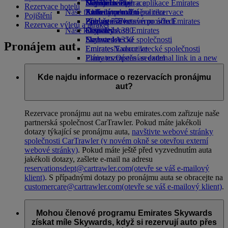
Nápoje
Dětské hračky
Udržitelné operace
Skywards Rail
Mobilní telefon a aplikace Emirates
Rezervace hotelů
Naše flotila
Aktivity pro děti
Environmentální politika
Kalkulátor mil
Zrušení nebo změna rezervace
Pojištění
Boeing 777
Zprávy o životním prostředí
Přihlaste se ke svému účtu Emirates
Přerušená cesta
Rezervace výletů a atrakcí
Naše komunity
Emirates A380
Skywards
O společnosti Emirates
Emirates A350
Nadace letecké společnosti
Skywards+
Pronájem aut
Emirates Executive
Emirates
Nadace letecké společnosti
Plány rozmístění sedadel
Emirates Opens an external link in a new
tab
Sponzoring
Kde najdu informace o rezervacích pronájmu
aut?
Rezervace pronájmu aut na webu emirates.com zařizuje naše
partnerská společnost CarTrawler. Pokud máte jakékoli
dotazy týkající se pronájmu auta,
navštivte webové stránky
společnosti CarTrawler
(v novém okně se otevřou externí
webové stránky)
. Pokud máte ještě před vyzvednutím auta
jakékoli dotazy, zašlete e-mail na adresu
reservationsdept@cartrawler.com
(otevře se váš e-mailový
klient)
. S případnými dotazy po pronájmu auta se obracejte na
customercare@cartrawler.com
(otevře se váš e-mailový klient)
.
Mohou členové programu Emirates Skywards
získat míle Skywards, když si rezervují auto přes