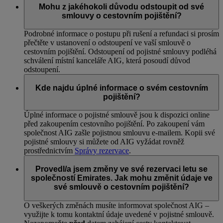
Mohu z jakéhokoli důvodu odstoupit od své
smlouvy o cestovním pojištění?
Podrobné informace o postupu při rušení a refundaci si prosím
přečtěte v ustanovení o odstoupení ve vaší smlouvě o
cestovním pojištění. Odstoupení od pojistné smlouvy podléhá
schválení místní kanceláře AIG, která posoudí důvod
odstoupení.
Kde najdu úplné informace o svém cestovním
pojištění?
Úplné informace o pojistné smlouvě jsou k dispozici online
před zakoupením cestovního pojištění. Po zakoupení vám
společnost AIG zašle pojistnou smlouvu e-mailem. Kopii své
pojistné smlouvy si můžete od AIG vyžádat rovněž
prostřednictvím
Správy rezervace
.
Provedl/a jsem změny ve své rezervaci letu se
společností Emirates. Jak mohu změnit údaje ve
své smlouvě o cestovním pojištění?
O veškerých změnách musíte informovat společnost AIG –
využijte k tomu kontaktní údaje uvedené v pojistné smlouvě.