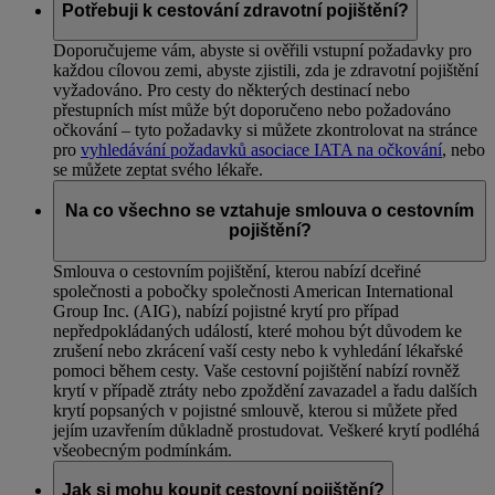
Potřebuji k cestování zdravotní pojištění?
Doporučujeme vám, abyste si ověřili vstupní požadavky pro
každou cílovou zemi, abyste zjistili, zda je zdravotní pojištění
vyžadováno. Pro cesty do některých destinací nebo
přestupních míst může být doporučeno nebo požadováno
očkování – tyto požadavky si můžete zkontrolovat na stránce
pro
vyhledávání požadavků asociace IATA na očkování
, nebo
se můžete zeptat svého lékaře.
Na co všechno se vztahuje smlouva o cestovním
pojištění?
Smlouva o cestovním pojištění, kterou nabízí dceřiné
společnosti a pobočky společnosti American International
Group Inc. (AIG), nabízí pojistné krytí pro případ
nepředpokládaných událostí, které mohou být důvodem ke
zrušení nebo zkrácení vaší cesty nebo k vyhledání lékařské
pomoci během cesty. Vaše cestovní pojištění nabízí rovněž
krytí v případě ztráty nebo zpoždění zavazadel a řadu dalších
krytí popsaných v pojistné smlouvě, kterou si můžete před
jejím uzavřením důkladně prostudovat. Veškeré krytí podléhá
všeobecným podmínkám.
Jak si mohu koupit cestovní pojištění?