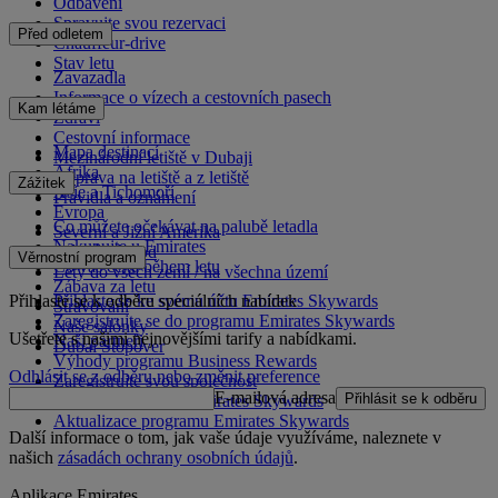
Odbavení
Spravujte svou rezervaci
Před odletem
Chauffeur-drive
Stav letu
Zavazadla
Informace o vízech a cestovních pasech
Kam létáme
Zdraví
Cestovní informace
Mapa destinací
Mezinárodní letiště v Dubaji
Afrika
Doprava na letiště a z letiště
Zážitek
Asie a Tichomoří
Pravidla a oznámení
Evropa
Co můžete očekávat na palubě letadla
Severní a Jižní Amerika
Nakupujte u Emirates
Blízký východ
Věrnostní program
Co vás čeká během letu
Lety do všech zemí / na všechna území
Zábava za letu
Přihlaste se k odběru speciálních nabídek
Přihlaste se ke svému účtu Emirates Skywards
Stravování
Zaregistrujte se do programu Emirates Skywards
Naše salónky
Ušetřete s našimi nejnovějšími tarify a nabídkami.
Naši partneři
Dubai Stopover
Výhody programu Business Rewards
Odhlásit se z odběru nebo změnit preference
Zaregistrujte svou společnost
E-mailová adresa
Přihlásit se k odběru
Pravidla programu Emirates Skywards
Aktualizace programu Emirates Skywards
Další informace o tom, jak vaše údaje využíváme, naleznete v
našich
zásadách ochrany osobních údajů
.
Aplikace Emirates