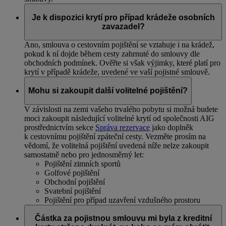
Je k dispozici krytí pro případ krádeže osobních
zavazadel?
Ano, smlouva o cestovním pojištění se vztahuje i na krádež,
pokud k ní dojde během cesty zahrnuté do smlouvy dle
obchodních podmínek. Ověřte si však výjimky, které platí pro
krytí v případě krádeže, uvedené ve vaší pojistné smlouvě.
Mohu si zakoupit další volitelné pojištění?
V závislosti na zemi vašeho trvalého pobytu si možná budete
moci zakoupit následující volitelné krytí od společnosti AIG
prostřednictvím sekce
Správa rezervace
jako doplněk
k cestovnímu pojištění zpáteční cesty. Vezměte prosím na
vědomí, že volitelná pojištění uvedená níže nelze zakoupit
samostatně nebo pro jednosměrný let:
Pojištění zimních sportů
Golfové pojištění
Obchodní pojištění
Svatební pojištění
Pojištění pro případ uzavření vzdušného prostoru
Částka za pojistnou smlouvu mi byla z kreditní