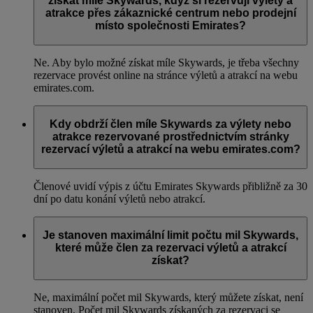
získat míle Skywards, když si rezervují výlety a
atrakce přes zákaznické centrum nebo prodejní
místo společnosti Emirates?
Ne. Aby bylo možné získat míle Skywards, je třeba všechny
rezervace provést online na stránce výletů a atrakcí na webu
emirates.com.
Kdy obdrží člen míle Skywards za výlety nebo
atrakce rezervované prostřednictvím stránky
rezervací výletů a atrakcí na webu emirates.com?
Členové uvidí výpis z účtu Emirates Skywards přibližně za 30
dní po datu konání výletů nebo atrakcí.
Je stanoven maximální limit počtu mil Skywards,
které může člen za rezervaci výletů a atrakcí
získat?
Ne, maximální počet mil Skywards, který můžete získat, není
stanoven. Počet mil Skywards získaných za rezervaci se