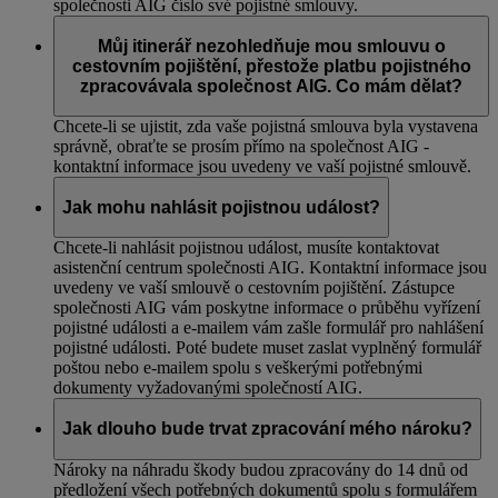
společnosti AIG číslo své pojistné smlouvy.
Můj itinerář nezohledňuje mou smlouvu o
cestovním pojištění, přestože platbu pojistného
zpracovávala společnost AIG. Co mám dělat?
Chcete-li se ujistit, zda vaše pojistná smlouva byla vystavena
správně, obraťte se prosím přímo na společnost AIG -
kontaktní informace jsou uvedeny ve vaší pojistné smlouvě.
Jak mohu nahlásit pojistnou událost?
Chcete-li nahlásit pojistnou událost, musíte kontaktovat
asistenční centrum společnosti AIG. Kontaktní informace jsou
uvedeny ve vaší smlouvě o cestovním pojištění. Zástupce
společnosti AIG vám poskytne informace o průběhu vyřízení
pojistné události a e-mailem vám zašle formulář pro nahlášení
pojistné události. Poté budete muset zaslat vyplněný formulář
poštou nebo e-mailem spolu s veškerými potřebnými
dokumenty vyžadovanými společností AIG.
Jak dlouho bude trvat zpracování mého nároku?
Nároky na náhradu škody budou zpracovány do 14 dnů od
předložení všech potřebných dokumentů spolu s formulářem