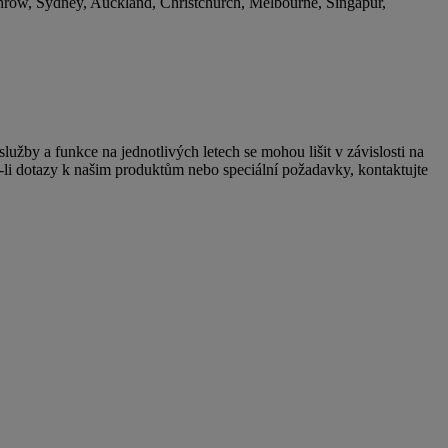
hrow, Sydney, Auckland, Christchurch, Melbourne, Singapur,
užby a funkce na jednotlivých letech se mohou lišit v závislosti na
e-li dotazy k našim produktům nebo speciální požadavky, kontaktujte