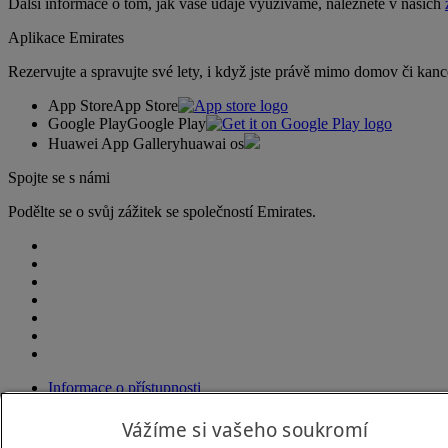
Další informace o tom, jak vaše údaje využíváme, naleznete v našich
Aplikace Emirates
Rezervujte a spravujte své lety, i když jste právě mimo domov či kanc
App Store
App Store
Google Play
Google Play
Huawei App Gallery
huawai os
Spojte se s námi
Podělte se o svůj zážitek se společností Emirates.
Informace o přístupnosti
Kontaktujte nás
Zásady ochrany osobních údajů
Vážíme si vašeho soukromí
Všeobecné podmínky