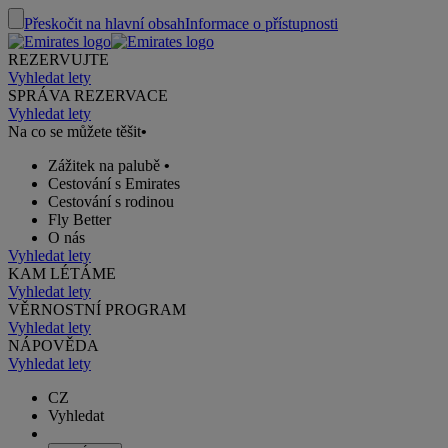
Přeskočit na hlavní obsah
Informace o přístupnosti
REZERVUJTE
Vyhledat lety
SPRÁVA REZERVACE
Vyhledat lety
Na co se můžete těšit
•
Zážitek na palubě
•
Cestování s Emirates
Cestování s rodinou
Fly Better
O nás
Vyhledat lety
KAM LÉTÁME
Vyhledat lety
VĚRNOSTNÍ PROGRAM
Vyhledat lety
NÁPOVĚDA
Vyhledat lety
CZ
Vyhledat