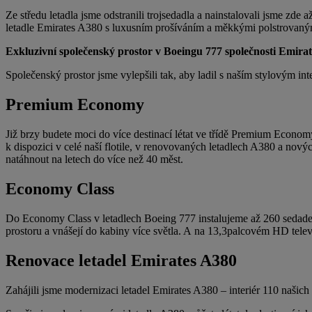
Ze středu letadla jsme odstranili trojsedadla a nainstalovali jsme z
letadle Emirates A380 s luxusním prošíváním a měkkými polstrovaný
Exkluzivní společenský prostor v Boeingu 777 společnosti Emirat
Společenský prostor jsme vylepšili tak, aby ladil s naším stylovým int
Premium Economy
Již brzy budete moci do více destinací létat ve třídě Premium Econ
k dispozici v celé naší flotile, v renovovaných letadlech A380 a n
natáhnout na letech do více než 40 měst.
Economy Class
Do Economy Class v letadlech Boeing 777 instalujeme až 260 sedadel n
prostoru a vnášejí do kabiny více světla. A na 13,3palcovém HD telev
Renovace letadel Emirates A380
Zahájili jsme modernizaci letadel Emirates A380 – interiér 110 našic