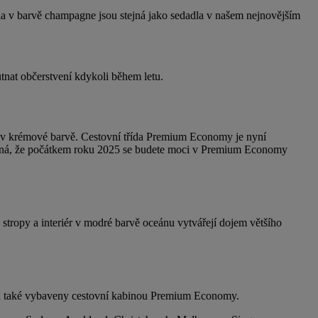
adla v barvě champagne jsou stejná jako sedadla v našem nejnovějším
utnat občerstvení kdykoli během letu.
l v krémové barvě. Cestovní třída Premium Economy je nyní
amená, že počátkem roku 2025 se budete moci v Premium Economy
stropy a interiér v modré barvě oceánu vytvářejí dojem většího
budou také vybaveny cestovní kabinou Premium Economy.