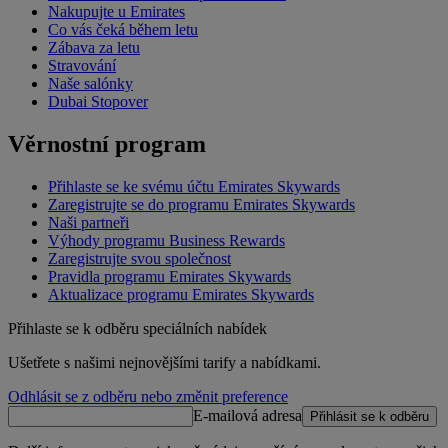
Nakupujte u Emirates
Co vás čeká během letu
Zábava za letu
Stravování
Naše salónky
Dubai Stopover
Věrnostní program
Přihlaste se ke svému účtu Emirates Skywards
Zaregistrujte se do programu Emirates Skywards
Naši partneři
Výhody programu Business Rewards
Zaregistrujte svou společnost
Pravidla programu Emirates Skywards
Aktualizace programu Emirates Skywards
Přihlaste se k odběru speciálních nabídek
Ušetřete s našimi nejnovějšími tarify a nabídkami.
Odhlásit se z odběru nebo změnit preference
E-mailová adresa
Přihlásit se k odběru