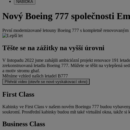
NABÍDKA
Nový Boeing 777 společnosti Em
První modernizované letouny Boeing 777 s kompletně renovovaným in
Těšte se na zážitky na vyšší úrovni
V listopadu 2022 jsme zahájili ambiciózní projekt renovace 191 letade
zrekonstruovaná letadla Boeing 777. Můžete se těšit na vylepšená seda
a motiv stromu ghaf.
Měníme vzhled našich letadel B777
Přehrát video (otevře se nové vyskakovací okno)
First Class
Kabinky ve First Class v našem novém Boeingu 777 budou vybaveny tě
soukromí. Prostřední kabinky budou mít také virtuální okna, takže s
Business Class