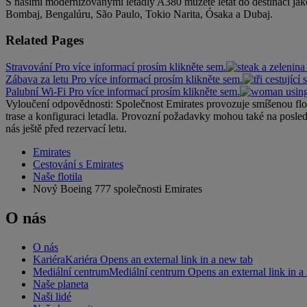
S našimi modernizovanými letadly A380 můžete létat do destinací j
Bombaj, Bengalúru, São Paulo, Tokio Narita, Ósaka a Dubaj.
Related Pages
Stravování Pro více informací prosím klikněte sem.
Zábava za letu Pro více informací prosím klikněte sem.
Palubní Wi-Fi Pro více informací prosím klikněte sem.
Vyloučení odpovědnosti: Společnost Emirates provozuje smíšenou floti
trase a konfiguraci letadla. Provozní požadavky mohou také na posle
nás ještě před rezervací letu.
Emirates
Cestování s Emirates
Naše flotila
Nový Boeing 777 společnosti Emirates
O nás
O nás
Kariéra
Kariéra Opens an external link in a new tab
Mediální centrum
Mediální centrum Opens an external link in a
Naše planeta
Naši lidé