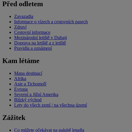
Před odletem
Zavazadla
Informace o vízech a cestovních pasech
Zdraví
Cestovní informace
Mezinárodní letiště v Dubaji
Doprava na letiště a z letiště
Pravidla a oznámení
Kam létáme
Mapa destinací
Afrika
Asie a Tichomoří
Evropa
Severní a Jižní Amerika
Blízký východ
Lety do všech zemí / na všechna území
Zážitek
Co můžete očekávat na palubě letadla