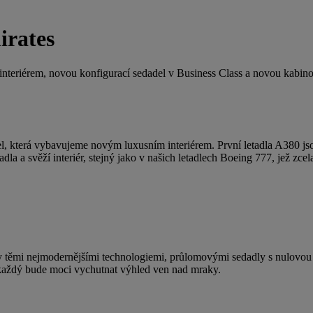
irates
teriérem, novou konfigurací sedadel v Business Class a novou kabino
l, která vybavujeme novým luxusním interiérem. První letadla A380 jsou
dla a svěží interiér, stejný jako v našich letadlech Boeing 777, jež zc
mi nejmodernějšími technologiemi, průlomovými sedadly s nulovou grav
i každý bude moci vychutnat výhled ven nad mraky.