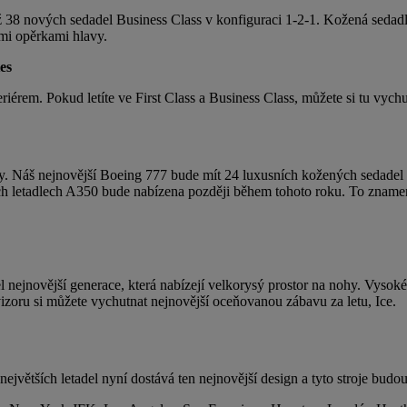
de až 38 nových sedadel Business Class v konfiguraci 1-2-1. Kožená sed
mi opěrkami hlavy.
es
eriérem. Pokud letíte ve First Class a Business Class, můžete si tu vych
omy. Náš nejnovější Boeing 777 bude mít 24 luxusních kožených sedade
ových letadlech A350 bude nabízena později během tohoto roku. To zn
ejnovější generace, která nabízejí velkorysý prostor na nohy. Vysoké 
izoru si můžete vychutnat nejnovější oceňovanou zábavu za letu, Ice.
h největších letadel nyní dostává ten nejnovější design a tyto stroje 