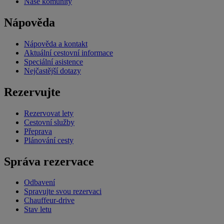
Naše komunity
Nápověda
Nápověda a kontakt
Aktuální cestovní informace
Speciální asistence
Nejčastější dotazy
Rezervujte
Rezervovat lety
Cestovní služby
Přeprava
Plánování cesty
Správa rezervace
Odbavení
Spravujte svou rezervaci
Chauffeur-drive
Stav letu