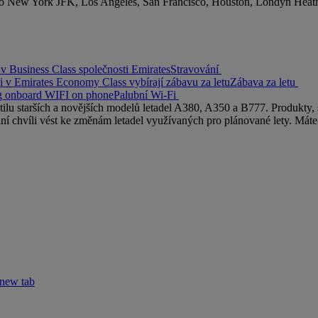
ako New York JFK, Los Angeles, San Francisco, Houston, Londýn Heat
Stravování
Zábava za letu
Palubní Wi-Fi
lu starších a novějších modelů letadel A380, A350 a B777. Produkty, sl
dní chvíli vést ke změnám letadel využívaných pro plánované lety. Mát
 new tab