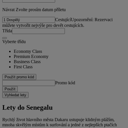
Návrat Zvolte prosím datum příletu
Cestující
Upozornění: Rezervaci
můžete vytvořit nejvýše pro devět cestujících.
Třída
Vyberte třídu
Economy Class
Premium Economy
Business Class
First Class
Použít promo kód
Promo kód
Použít
Vyhledat lety
Lety do Senegalu
Rychlý život hlavního města Dakaru ustupuje klidným plážím,
mnoha skvělým místům k surfování a jedné z nejlepších ptačích