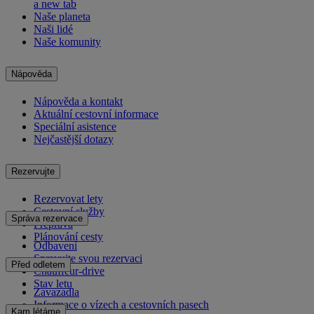
a new tab
Naše planeta
Naši lidé
Naše komunity
Nápověda
Nápověda a kontakt
Aktuální cestovní informace
Speciální asistence
Nejčastější dotazy
Rezervujte
Rezervovat lety
Cestovní služby
Správa rezervace
Přeprava
Plánování cesty
Odbavení
Spravujte svou rezervaci
Před odletem
Chauffeur-drive
Stav letu
Zavazadla
Informace o vízech a cestovních pasech
Kam létáme