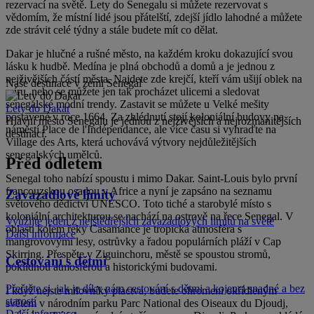
rezervací na světě. Lety do Senegalu si můžete rezervovat s
vědomím, že místní lidé jsou přátelští, zdejší jídlo lahodné a můžete
zde strávit celé týdny a stále budete mít co dělat.
Dakar je hlučné a rušné město, na každém kroku dokazující svou
lásku k hudbě. Medína je plná obchodů a domů a je jednou z
nejživějších částí města. Najdete zde krejčí, kteří vám ušijí oblek na
Naše destinace v zemi Senegal
míru, nebo se můžete jen tak procházet ulicemi a sledovat
senegalské módní trendy. Zastavit se můžete u Velké mešity
Lety do Dakar
postavené v roce 1664. Za zhlédnutí stojí koloniální budovy na
Hlavní město Senegalu je jednou z nejživějších a nejrozmanitějších
náměstí Place de l'Indépendance, ale více času si vyhraďte na
destinací.
Village des Arts, která uchovává výtvory nejdůležitějších
senegalských umělců.
Před odletem
Senegal toho nabízí spoustu i mimo Dakar. Saint-Louis bylo první
francouzskou osadou v Africe a nyní je zapsáno na seznamu
Zavazadlové limity
světového dědictví UNESCO. Toto tiché a starobylé místo s
koloniální architekturou se nachází na ostrově na řece Senegal. V
Využijte jeden z nejštědřejších zavazadlových limitů na světě
oblasti kolem řeky Casamance je tropická atmosféra s
Další informace
mangrovovými lesy, ostrůvky a řadou populárních pláží v Cap
Skirring. Přespěte v Ziguinchoru, městě se spoustou stromů,
Cestování s dětmi
poklidnou atmosférou a historickými budovami.
Přečtěte si, jak je díky nám cestování s dětmi a kojenci snadné a bez
I když nejste milovníky ptactva, budete ohromeni okřídleným
starostí
světem v národním parku Parc National des Oiseaux du Djoudj,
Další informace