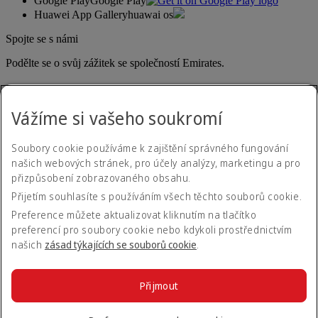
Google Play
Google Play
Huawei App Gallery
huawai os
Spojte se s námi
Podělte se o svůj zážitek se společností Emirates.
Vážíme si vašeho soukromí
Soubory cookie používáme k zajištění správného fungování
našich webových stránek, pro účely analýzy, marketingu a pro
přizpůsobení zobrazovaného obsahu.
Informace o přístupnosti
Přijetím souhlasíte s používáním všech těchto souborů cookie.
Kontaktujte nás
Zásady ochrany osobních údajů
Preference můžete aktualizovat kliknutím na tlačítko
Všeobecné podmínky
preferencí pro soubory cookie nebo kdykoli prostřednictvím
Zásady týkající se souborů cookie
našich
zásad týkajících se souborů cookie
.
Kybernetická bezpečnost
Prohlášení o transparentnosti dle zákona o moderním
otrokářství (Modern Slavery Act)
Přijmout
Mapa webových stránek
© 2026 The Emirates Group. Všechna práva vyhrazena.