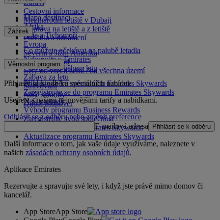
Zdraví
Cestovní informace
Mapa destinací
Mezinárodní letiště v Dubaji
Afrika
Doprava na letiště a z letiště
Zážitek
Asie a Tichomoří
Pravidla a oznámení
Evropa
Co můžete očekávat na palubě letadla
Severní a Jižní Amerika
Nakupujte u Emirates
Blízký východ
Věrnostní program
Co vás čeká během letu
Lety do všech zemí / na všechna území
Zábava za letu
Přihlaste se k odběru speciálních nabídek
Přihlaste se ke svému účtu Emirates Skywards
Stravování
Zaregistrujte se do programu Emirates Skywards
Naše salónky
Ušetřete s našimi nejnovějšími tarify a nabídkami.
Naši partneři
Dubai Stopover
Výhody programu Business Rewards
Odhlásit se z odběru nebo změnit preference
Zaregistrujte svou společnost
E-mailová adresa
Přihlásit se k odběru
Pravidla programu Emirates Skywards
Aktualizace programu Emirates Skywards
Další informace o tom, jak vaše údaje využíváme, naleznete v
našich
zásadách ochrany osobních údajů
.
Aplikace Emirates
Rezervujte a spravujte své lety, i když jste právě mimo domov či
kancelář.
App Store
App Store