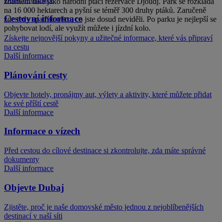
známém také jako národní ptačí rezervace Djoudj. Park se rozkládá
na 16 000 hektarech a pyšní se téměř 300 druhy ptáků. Zaručeně
Cestovní informace
zde tedy spatříte něco, co jste dosud neviděli. Po parku je nejlepší se
pohybovat lodí, ale využít můžete i jízdní kolo.
Získejte nejnovější pokyny a užitečné informace, které vás připraví
na cestu
Další informace
Plánování cesty
Objevte hotely, pronájmy aut, výlety a aktivity, které můžete přidat
ke své příští cestě
Další informace
Informace o vízech
Před cestou do cílové destinace si zkontrolujte, zda máte správné
dokumenty
Další informace
Objevte Dubaj
Zjistěte, proč je naše domovské město jednou z nejoblíbenějších
destinací v naší síti