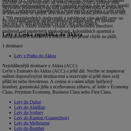
otevřené oči, objevíte zde i jednu nebo dvě střešní terasy. Ghanské
Začněte se svou rezervací na webu emirates.com a získejte míle
řemeslné umění najdete v centru národní kultury, kde se to jen hemží
Skywards prostřednictvím naší partnerské společnosti CarTrawler,
stánky s prodejem rukodělných a řemeslných výrobků z celé země.
se kterou jsme se spojili, abychom pro vás mohli porovnat více než
1 700 mezinárodních dodavatelů a nabídnout vám skvělé ceny na
Po tom všem budete určitě potřebovat odpočinek. Při hledání
více než 50 000 pobočkách ve více než 145 zemích.
ubytování v Akkře můžete vybírat z nepřeberného množství
možností, od moderních mrakodrapů, koloniálních apartmá a
Lety z Česká republika do Akkra
mezinárodních hotelových řetězců až po prosté chýše na pláži.
1 destinace
Lety z Praha do Akkra
Nejoblíbenější destinace z Akkra (ACC)
Leťte s Emirates do Akkra (ACC) a ještě dál. Nechte se inspirovat
našimi doporučenými destinacemi a rezervujte si ještě dnes svůj
příští let nebo dovolenou. A cestou si s námi užijte špičkový
komfort, gurmánská jídla a oceňovanou zábavu, ať letíte v Economy
Class, Premium Economy, Business Class nebo First Class.
Lety do Dubaj
Lety do Abidžan
Lety do Sydney
Lety do Kanton (Guangzhou)
Lety do Melbourne
Lety do Bombaj