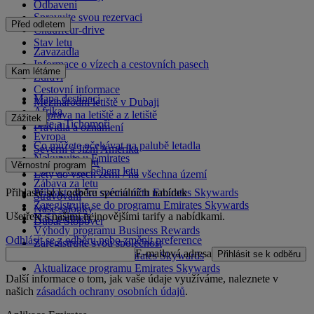
Odbavení
Spravujte svou rezervaci
Před odletem
Chauffeur-drive
Stav letu
Zavazadla
Informace o vízech a cestovních pasech
Kam létáme
Zdraví
Cestovní informace
Mapa destinací
Mezinárodní letiště v Dubaji
Afrika
Doprava na letiště a z letiště
Zážitek
Asie a Tichomoří
Pravidla a oznámení
Evropa
Co můžete očekávat na palubě letadla
Severní a Jižní Amerika
Nakupujte u Emirates
Blízký východ
Věrnostní program
Co vás čeká během letu
Lety do všech zemí / na všechna území
Zábava za letu
Přihlaste se k odběru speciálních nabídek
Přihlaste se ke svému účtu Emirates Skywards
Stravování
Zaregistrujte se do programu Emirates Skywards
Naše salónky
Ušetřete s našimi nejnovějšími tarify a nabídkami.
Naši partneři
Dubai Stopover
Výhody programu Business Rewards
Odhlásit se z odběru nebo změnit preference
Zaregistrujte svou společnost
E-mailová adresa
Přihlásit se k odběru
Pravidla programu Emirates Skywards
Aktualizace programu Emirates Skywards
Další informace o tom, jak vaše údaje využíváme, naleznete v
našich
zásadách ochrany osobních údajů
.