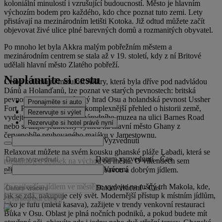
koloniální minulostí i vzrušující budoucností. Město je hlavním
výchozím bodem pro každého, kdo chce poznat tuto zemi. Lety
přistávají na mezinárodním letišti Kotoka. Již odtud můžete začít
objevovat živé ulice plné barevných domů a rozmanitých obyvatel.
Po mnoho let byla Akkra malým pobřežním městem a
mezinárodním centrem se stala až v 19. století, kdy z ní Britové
udělali hlavní město Zlatého pobřeží.
Naplánujte si cestu
Celou koloniální minulost Akkry, která byla dříve pod nadvládou
Dánů a Holanďanů, lze poznat ve starých pevnostech: britská
pevnost Fort James, dánský hrad Osu a holandská pevnost Ussher
Pronajměte si auto
Fort. Pokud chcete získat komplexnější přehled o historii země,
Rezervujte si výlet
vydejte se do ghanského národního muzea na ulici Barnes Road
Rezervujte si hotel právě nyní
nebo si užijte jedinečný výhled na hlavní město Ghany z
červenobíle pruhovaného majáku v Jamestownu.
Vyzvednutí
Relaxovat můžete na svém kousku ghanské pláže Labadi, která se
Datum vyzvednutí
-
Čas
rozkládá jen kousek na východ od města. O víkendech sem
Vrácení
přicházejí obyvatelé města za zábavou a dobrým jídlem.
Za nejlepším jídlem ve městě se vydejte na rušný trh Makola, kde,
Datum vrácení
-
Čas
jak se zdá, nakupuje celý svět. Modernější přístup k místním jídlům,
Prohlédnout ceny
jako je fufu (mletá kasava), zažijete v trendy venkovní restauraci
Buka v Osu. Oblast je plná nočních podniků, a pokud budete mít