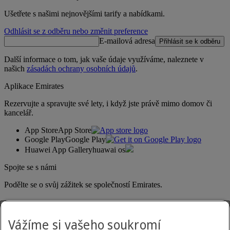
Ušetřete s našimi nejnovějšími tarify a nabídkami.
Odhlásit se z odběru nebo změnit preference
E-mailová adresa
Přihlásit se k odběru
Další informace o tom, jak vaše údaje využíváme, naleznete v
našich
zásadách ochrany osobních údajů
.
Aplikace Emirates
Rezervujte a spravujte své lety, i když jste právě mimo domov či
kancelář.
App Store
App Store
Google Play
Google Play
Huawei App Gallery
huawai os
Spojte se s námi
Podělte se o svůj zážitek se společností Emirates.
Vážíme si vašeho soukromí