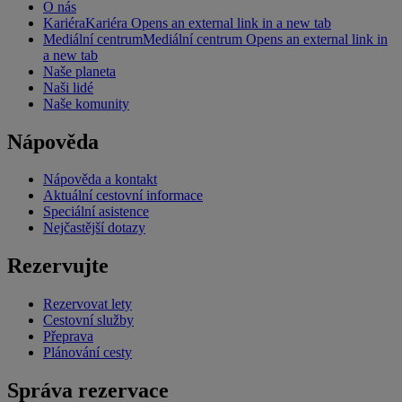
O nás
Kariéra
Kariéra Opens an external link in a new tab
Mediální centrum
Mediální centrum Opens an external link in
a new tab
Naše planeta
Naši lidé
Naše komunity
Nápověda
Nápověda a kontakt
Aktuální cestovní informace
Speciální asistence
Nejčastější dotazy
Rezervujte
Rezervovat lety
Cestovní služby
Přeprava
Plánování cesty
Správa rezervace