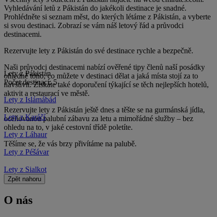
Vyhledávání letů z Pákistán do jakékoli destinace je snadné.
Prohlédněte si seznam měst, do kterých létáme z Pákistán, a vyberte
si svou destinaci. Zobrazí se vám náš letový řád a průvodci
destinacemi.
Rezervujte lety z Pákistán do své destinace rychle a bezpečně.
Naši průvodci destinacemi nabízí ověřené tipy členů naší posádky
Lety z Pákistán
ohledně toho, co můžete v destinaci dělat a jaká místa stojí za to
Počet destinací: 5
navštívit. Získáte také doporučení týkající se těch nejlepších hotelů,
aktivit a restaurací ve městě.
Lety z Islámábád
Rezervujte lety z Pákistán ještě dnes a těšte se na gurmánská jídla,
Lety z Karáčí
oceňovanou palubní zábavu za letu a mimořádné služby – bez
ohledu na to, v jaké cestovní třídě poletíte.
Lety z Láhaur
Těšíme se, že vás brzy přivítáme na palubě.
Lety z Péšávar
Lety z Sialkot
Zpět nahoru
O nás