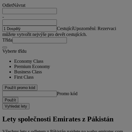
Odlet
Návrat
-
Cestující
Upozornění: Rezervaci
můžete vytvořit nejvýše pro devět cestujících.
Třída
Vyberte třídu
Economy Class
Premium Economy
Business Class
First Class
Použít promo kód
Promo kód
Použít
Vyhledat lety
Lety společnosti Emirates z Pákistán
Všechny lety s odletem z Pákistán najdete na webu emirates.com.