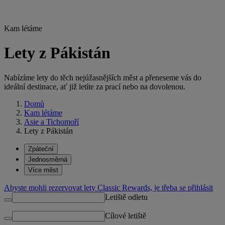
Kam létáme
Lety z Pákistán
Nabízíme lety do těch nejúžasnějších měst a přeneseme vás do
ideální destinace, ať již letíte za prací nebo na dovolenou.
Domů
Kam létáme
Asie a Tichomoří
Lety z Pákistán
Zpáteční
Jednosměrná
Více měst
Abyste mohli rezervovat lety Classic Rewards, je třeba se přihlásit
Letiště odletu
Cílové letiště