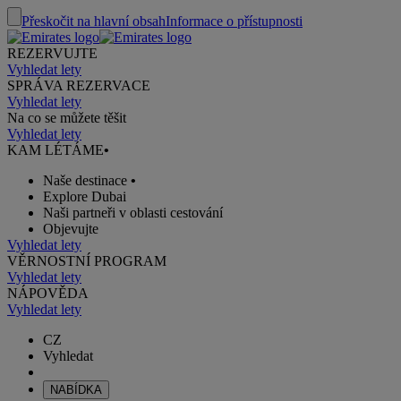
Přeskočit na hlavní obsah
Informace o přístupnosti
REZERVUJTE
Vyhledat lety
SPRÁVA REZERVACE
Vyhledat lety
Na co se můžete těšit
Vyhledat lety
KAM LÉTÁME
•
Naše destinace
•
Explore Dubai
Naši partneři v oblasti cestování
Objevujte
Vyhledat lety
VĚRNOSTNÍ PROGRAM
Vyhledat lety
NÁPOVĚDA
Vyhledat lety
CZ
Vyhledat
NABÍDKA