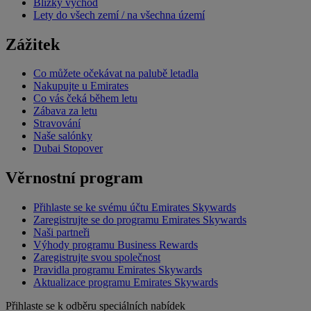
Blízký východ
Lety do všech zemí / na všechna území
Zážitek
Co můžete očekávat na palubě letadla
Nakupujte u Emirates
Co vás čeká během letu
Zábava za letu
Stravování
Naše salónky
Dubai Stopover
Věrnostní program
Přihlaste se ke svému účtu Emirates Skywards
Zaregistrujte se do programu Emirates Skywards
Naši partneři
Výhody programu Business Rewards
Zaregistrujte svou společnost
Pravidla programu Emirates Skywards
Aktualizace programu Emirates Skywards
Přihlaste se k odběru speciálních nabídek