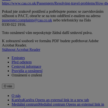
https://www.caa.co.uk/Passengers/Resolving‑travel‑problems/How
Pokud jste zrakově postižení a potřebujete pomoc se zaevidováním
stížnosti u PACT, obraťte se na toto oddělení e-mailem na adresu
passenger.complaints@caa.co.uk
nebo telefonicky na číslo
0330 022 1916.
Toto oznámení vám neposkytuje žádná další smluvní práva.
K zobrazení souborů ve formátu PDF budete potřebovat Adobe
Acrobat Reader.
Stáhnout Acrobat Reader
Emirates
Před odletem
Cestovní informace
Pravidla a oznámení
Oznámení o zrušení
O nás
O nás
Kariéra
Kariéra Opens an external link in a new tab
Mediální centrum
Mediální centrum Opens an external link in