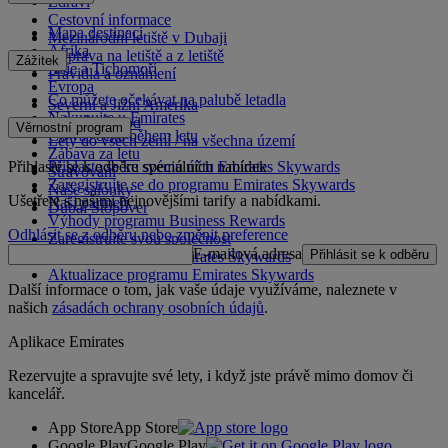
Zdraví
Cestovní informace
Mapa destinací
Mezinárodní letiště v Dubaji
Afrika
Doprava na letiště a z letiště
Zážitek
Asie a Tichomoří
Pravidla a oznámení
Evropa
Co můžete očekávat na palubě letadla
Severní a Jižní Amerika
Nakupujte u Emirates
Blízký východ
Věrnostní program
Co vás čeká během letu
Lety do všech zemí / na všechna území
Zábava za letu
Přihlaste se k odběru speciálních nabídek
Přihlaste se ke svému účtu Emirates Skywards
Stravování
Zaregistrujte se do programu Emirates Skywards
Naše salónky
Ušetřete s našimi nejnovějšími tarify a nabídkami.
Naši partneři
Dubai Stopover
Výhody programu Business Rewards
Odhlásit se z odběru nebo změnit preference
Zaregistrujte svou společnost
E-mailová adresa
Přihlásit se k odběru
Pravidla programu Emirates Skywards
Aktualizace programu Emirates Skywards
Další informace o tom, jak vaše údaje využíváme, naleznete v
našich
zásadách ochrany osobních údajů
.
Aplikace Emirates
Rezervujte a spravujte své lety, i když jste právě mimo domov či
kancelář.
App Store
App Store
Google Play
Google Play