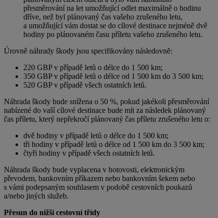
přesměrování na let umožňující odlet maximálně o hodinu
dříve, než byl plánovaný čas vašeho zrušeného letu,
a umožňující vám dostat se do cílové destinace nejméně dvě
hodiny po plánovaném času příletu vašeho zrušeného letu.
Úrovně náhrady škody jsou specifikovány následovně:
220 GBP v případě letů o délce do 1 500 km;
350 GBP v případě letů o délce od 1 500 km do 3 500 km;
520 GBP v případě všech ostatních letů.
Náhrada škody bude snížena o 50 %, pokud jakékoli přesměrování
nabízené do vaší cílové destinace bude mít za následek plánovaný
čas příletu, který nepřekročí plánovaný čas příletu zrušeného letu o:
dvě hodiny v případě letů o délce do 1 500 km;
tři hodiny v případě letů o délce od 1 500 km do 3 500 km;
čtyři hodiny v případě všech ostatních letů.
Náhrada škody bude vyplacena v hotovosti, elektronickým
převodem, bankovním příkazem nebo bankovním šekem nebo
s vámi podepsaným souhlasem v podobě cestovních poukazů
a/nebo jiných služeb.
Přesun do nižší cestovní třídy