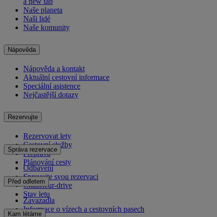
a new tab
Naše planeta
Naši lidé
Naše komunity
Nápověda
Nápověda a kontakt
Aktuální cestovní informace
Speciální asistence
Nejčastější dotazy
Rezervujte
Rezervovat lety
Cestovní služby
Správa rezervace
Přeprava
Plánování cesty
Odbavení
Spravujte svou rezervaci
Před odletem
Chauffeur-drive
Stav letu
Zavazadla
Informace o vízech a cestovních pasech
Kam létáme