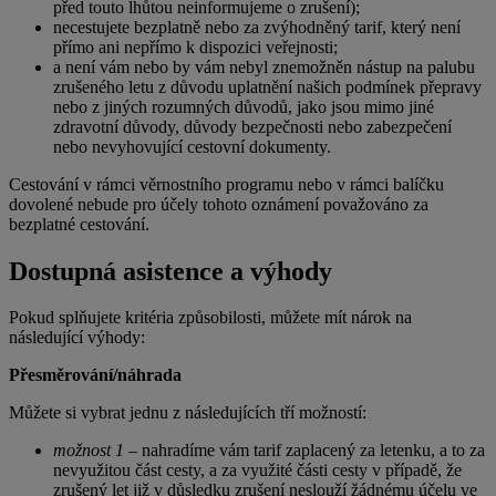
před touto lhůtou neinformujeme o zrušení);
necestujete bezplatně nebo za zvýhodněný tarif, který není
přímo ani nepřímo k dispozici veřejnosti;
a není vám nebo by vám nebyl znemožněn nástup na palubu
zrušeného letu z důvodu uplatnění našich podmínek přepravy
nebo z jiných rozumných důvodů, jako jsou mimo jiné
zdravotní důvody, důvody bezpečnosti nebo zabezpečení
nebo nevyhovující cestovní dokumenty.
Cestování v rámci věrnostního programu nebo v rámci balíčku
dovolené nebude pro účely tohoto oznámení považováno za
bezplatné cestování.
Dostupná asistence a výhody
Pokud splňujete kritéria způsobilosti, můžete mít nárok na
následující výhody:
Přesměrování/náhrada
Můžete si vybrat jednu z následujících tří možností:
možnost 1
– nahradíme vám tarif zaplacený za letenku, a to za
nevyužitou část cesty, a za využité části cesty v případě, že
zrušený let již v důsledku zrušení neslouží žádnému účelu ve