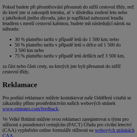
Pokud budete při přesměrování přesunuti do nižší cestovní třídy, než
do které jste si zakoupili letenku, ať v důsledku zrušení letu nebo
z jakéhokoli jiného důvodu, jako je například nahrazení letadla
letadlem s menší cestovní kabinou, budete mít následující nárok na
náhradu:
30 % platného tarifu v případě letů do 1 500 km; nebo
50 % platného tarifu v případě letů o délce od 1 500 do
3 500 km nebo
75 % platného tarifu v případě letů delších než 3 500 km,
za část nebo části cesty, na kterých jste byli přesunuti do nižší
cestovní třídy.
Reklamace
Pro podání reklamace můžete kontaktovat naše Oddělení vztahů se
zákazníky přímo prostřednictvím našich webových stránek
www.emirates.com/feedback
.
Ve Velké Británii můžete svou reklamaci zaregistrovat u týmu pro
stížnosti a poradenství cestujícím (PACT) Úřadu pro civilní letectví
(CAA) vyplněním online formuláře stížnosti na
webových stránkách
CAA,