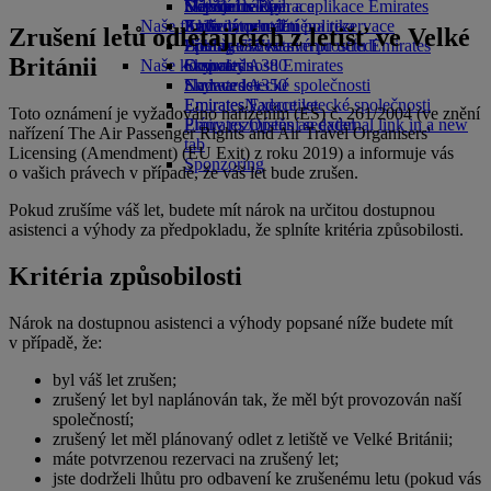
Nápoje
Dětské hračky
Udržitelné operace
Skywards Rail
Mobilní telefon a aplikace Emirates
Naše flotila
Aktivity pro děti
Environmentální politika
Kalkulátor mil
Zrušení nebo změna rezervace
Zrušení letů odlétajících z letišť ve Velké
Boeing 777
Zprávy o životním prostředí
Přihlaste se ke svému účtu Emirates
Přerušená cesta
Británii
Naše komunity
Emirates A380
Skywards
O společnosti Emirates
Emirates A350
Nadace letecké společnosti
Skywards+
Emirates Executive
Emirates
Nadace letecké společnosti
Toto oznámení je vyžadováno nařízením (ES) č. 261/2004 (ve znění
Plány rozmístění sedadel
Emirates Opens an external link in a new
nařízení The Air Passenger Rights and Air Travel Organisers'
tab
Licensing (Amendment) (EU Exit) z roku 2019) a informuje vás
Sponzoring
o vašich právech v případě, že váš let bude zrušen.
Pokud zrušíme váš let, budete mít nárok na určitou dostupnou
asistenci a výhody za předpokladu, že splníte kritéria způsobilosti.
Kritéria způsobilosti
Nárok na dostupnou asistenci a výhody popsané níže budete mít
v případě, že:
byl váš let zrušen;
zrušený let byl naplánován tak, že měl být provozován naší
společností;
zrušený let měl plánovaný odlet z letiště ve Velké Británii;
máte potvrzenou rezervaci na zrušený let;
jste dodrželi lhůtu pro odbavení ke zrušenému letu (pokud vás