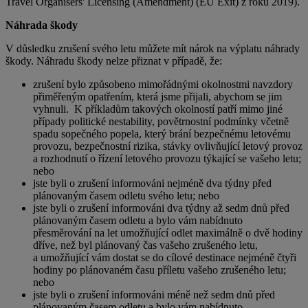
Travel Organisers' Licensing (Amendment) (EU Exit) z roku 2019).
Náhrada škody
V důsledku zrušení svého letu můžete mít nárok na výplatu náhrady
škody. Náhradu škody nelze přiznat v případě, že:
zrušení bylo způsobeno mimořádnými okolnostmi navzdory
přiměřeným opatřením, která jsme přijali, abychom se jim
vyhnuli. K příkladům takových okolností patří mimo jiné
případy politické nestability, povětrnostní podmínky včetně
spadu sopečného popela, který brání bezpečnému letovému
provozu, bezpečnostní rizika, stávky ovlivňující letový provoz
a rozhodnutí o řízení letového provozu týkající se vašeho letu;
nebo
jste byli o zrušení informováni nejméně dva týdny před
plánovaným časem odletu svého letu; nebo
jste byli o zrušení informováni dva týdny až sedm dnů před
plánovaným časem odletu a bylo vám nabídnuto
přesměrování na let umožňující odlet maximálně o dvě hodiny
dříve, než byl plánovaný čas vašeho zrušeného letu,
a umožňující vám dostat se do cílové destinace nejméně čtyři
hodiny po plánovaném času příletu vašeho zrušeného letu;
nebo
jste byli o zrušení informováni méně než sedm dnů před
plánovaným časem odletu a bylo vám nabídnuto