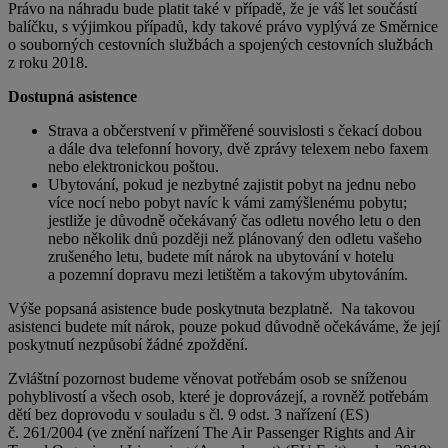
Právo na náhradu bude platit také v případě, že je váš let součástí
balíčku, s výjimkou případů, kdy takové právo vyplývá ze Směrnice
o souborných cestovních službách a spojených cestovních službách
z roku 2018.
Dostupná asistence
Strava a občerstvení v přiměřené souvislosti s čekací dobou
a dále dva telefonní hovory, dvě zprávy telexem nebo faxem
nebo elektronickou poštou.
Ubytování, pokud je nezbytné zajistit pobyt na jednu nebo
více nocí nebo pobyt navíc k vámi zamýšlenému pobytu;
jestliže je důvodně očekávaný čas odletu nového letu o den
nebo několik dnů později než plánovaný den odletu vašeho
zrušeného letu, budete mít nárok na ubytování v hotelu
a pozemní dopravu mezi letištěm a takovým ubytováním.
Výše popsaná asistence bude poskytnuta bezplatně. Na takovou
asistenci budete mít nárok, pouze pokud důvodně očekáváme, že její
poskytnutí nezpůsobí žádné zpoždění.
Zvláštní pozornost budeme věnovat potřebám osob se sníženou
pohyblivostí a všech osob, které je doprovázejí, a rovněž potřebám
dětí bez doprovodu v souladu s čl. 9 odst. 3 nařízení (ES)
č. 261/2004 (ve znění nařízení The Air Passenger Rights and Air