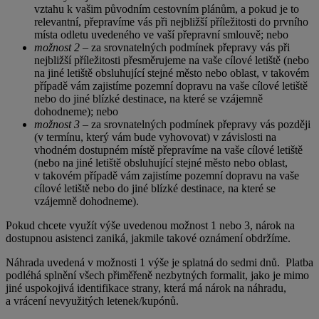
vztahu k vašim původním cestovním plánům, a pokud je to
relevantní, přepravíme vás při nejbližší příležitosti do prvního
místa odletu uvedeného ve vaší přepravní smlouvě; nebo
možnost 2
– za srovnatelných podmínek přepravy vás při
nejbližší příležitosti přesměrujeme na vaše cílové letiště (nebo
na jiné letiště obsluhující stejné město nebo oblast, v takovém
případě vám zajistíme pozemní dopravu na vaše cílové letiště
nebo do jiné blízké destinace, na které se vzájemně
dohodneme); nebo
možnost 3
– za srovnatelných podmínek přepravy vás později
(v termínu, který vám bude vyhovovat) v závislosti na
vhodném dostupném místě přepravíme na vaše cílové letiště
(nebo na jiné letiště obsluhující stejné město nebo oblast,
v takovém případě vám zajistíme pozemní dopravu na vaše
cílové letiště nebo do jiné blízké destinace, na které se
vzájemně dohodneme).
Pokud chcete využít výše uvedenou možnost 1 nebo 3, nárok na
dostupnou asistenci zaniká, jakmile takové oznámení obdržíme.
Náhrada uvedená v možnosti 1 výše je splatná do sedmi dnů. Platba
podléhá splnění všech přiměřeně nezbytných formalit, jako je mimo
jiné uspokojivá identifikace strany, která má nárok na náhradu,
a vrácení nevyužitých letenek/kupónů.