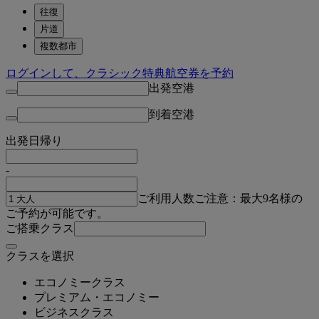
往復
片道
複数都市
ログインして、クラシック特典航空券を予約
出発空港
到着空港
出発日
帰り
-
ご利用人数
ご注意：最大9名様の
ご予約が可能です。
ご搭乗クラス
クラスを選択
エコノミークラス
プレミアム・エコノミー
ビジネスクラス