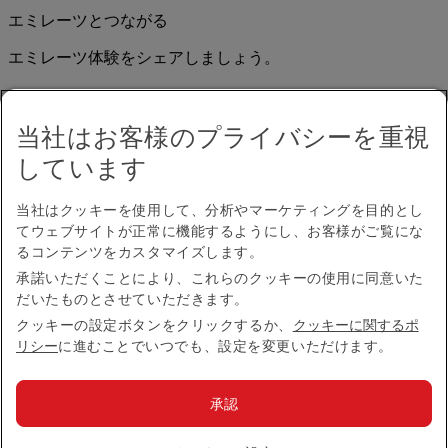
エミレーツとつながる
エミレーツ体験をシェアしましょう。
当社はお客様のプライバシーを重視
しています
当社はクッキーを使用して、分析やマーケティングを目的とし
てウェブサイトが正常に機能するようにし、お客様がご覧にな
アクセシビリティ
るコンテンツをカスタマイズします。
お問い合わせ
承諾いただくことにより、これらのクッキーの使用に同意いた
プライバシーポリシー
だいたものとさせていただきます。
規約条件
クッキーに関するポリシー
クッキーの設定ボタンをクリックするか、
クッキーに関するポ
サイバーセキュリティ
リシー
に進むことでいつでも、設定を変更いただけます。
燃油サーチャージ
英国現代奴隷法に係る声明
承認
サイトマップ
© 2026 The Emirates Group.All Rights Reserved.