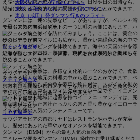
え立つ壮大な塔と壁をご覧ください。日没や日の出時なら、
大阪発ダンマン行きのフライト
陽光に映える印象的な城の景観を目にすることができます。
東京（羽田）発ダンマン行きのフライト
東京（成田）発ダンマン行きのフライト
ダンマンには一連の見事なビーチがありますが、ペルシャ湾
で最も人気の海浜リゾートの一つは町の南側にあります。ハ
サウジアラビアの目的地
ーフ・ムーン・ベイを訪れてみましょう。ここには、黄金の
砂のビーチが何マイルにも広がり、温かい青緑色の海の中で
サウジアラビア
驚くようなダイビングを体験できます。海中の天国の中を漂
ジェッダ航空券
いながら、サンゴ礁、難破船、色鮮やかな海の生き物たちを
紅海を臨む大都市ジェッダは、現代と古代が絶妙に調和して
眺めることができます。
います。
ダンマンでの食事は、多様な文化的ルーツのおかげで、食欲
サウジアラビア
をそそる様々な地元の料理の中から選ぶことができます。ペ
メディナ航空券
ルシャ湾で獲れたての魚を豪華に飾り付け、スパイスを利か
宗教的に意義深い都市メディナを訪れると、古さと新しさの
せたサマーク・マシュウィは欠かせない一品です。イエメン
すばらしい融合に出会うことができます。
のハドラマウト地域に起源を持つイェメニ・マンディは、完
璧な味付けをした肉汁たっぷりの肉と香り豊かなイエローラ
サウジアラビア
イスが特徴の人気のランチメニューです。
リヤド航空券
サウジアラビアの首都リヤドはレストランやホテルが充実
し、歴史にあふれた華やかなオアシスを堪能できます。
ダンマン （DMM）からの最も人気の目的地
エミレーツ便をダンマン（DMM）経由でお乗り継ぎくださ