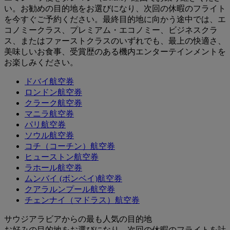
い。お勧めの目的地をお選びになり、次回の休暇のフライト
を今すぐご予約ください。最終目的地に向かう途中では、エ
コノミークラス、プレミアム・エコノミー、ビジネスクラ
ス、またはファーストクラスのいずれでも、最上の快適さ、
美味しいお食事、受賞歴のある機内エンターテインメントを
お楽しみください。
ドバイ航空券
ロンドン航空券
クラーク航空券
マニラ航空券
パリ航空券
ソウル航空券
コチ（コーチン）航空券
ヒューストン航空券
ラホール航空券
ムンバイ (ボンベイ)航空券
クアラルンプール航空券
チェンナイ（マドラス）航空券
サウジアラビアからの最も人気の目的地
お好みの目的地をお選びになり、次回の休暇のフライトを計