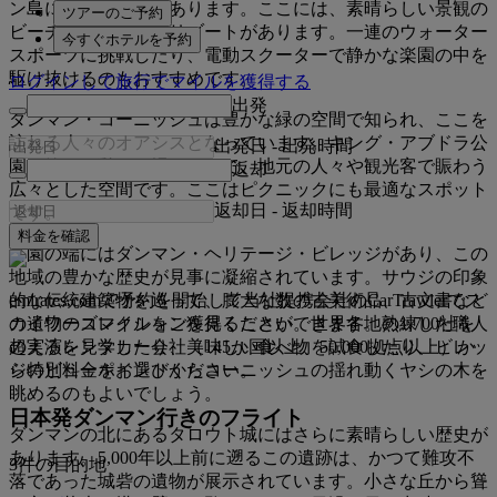
ン島に渡るルートがあります。ここには、素晴らしい景観の
ツアーのご予約
ビーチを備えた高級リゾートがあります。一連のウォーター
今すぐホテルを予約
スポーツに挑戦したり、電動スクーターで静かな楽園の中を
駆け抜けるのもおすすめです。
ログインして旅行でマイルを獲得する
出発
ダンマン・コーニッシュは豊かな緑の空間で知られ、ここを
訪れる人々のオアシスとなっています。キング・アブドラ公
出発日
-
出発時間
園は静かな憩いの場の一つで、地元の人々や観光客で賑わう
返却
広々とした空間です。ここはピクニックにも最適なスポット
返却日
-
返却時間
です。
料金を確認
公園の端にはダンマン・ヘリテージ・ビレッジがあり、この
地域の豊かな歴史が見事に凝縮されています。サウジの印象
emirates.comで予約を開始して当社提携会社のCarTrawlerでス
的な伝統建築物を巡って、膨大な数の古美術品、古文書など
カイワーズマイルをご獲得ください。世界各地の1,700社を
の遺物のコレクションを見ることができます。熟練した職人
超えるレンタカー会社（145か国以上、50,000拠点以上）か
の実演を見学したり、美味しい食べ物を試食したり、ビレッ
ら特別料金をお選びください。
ジのビューポイントからコーニッシュの揺れ動くヤシの木を
眺めるのもよいでしょう。
日本発ダンマン行きのフライト
ダンマンの北にあるタロウト城にはさらに素晴らしい歴史が
あります。5,000年以上前に遡るこの遺跡は、かつて難攻不
3件の目的地
落であった城砦の遺物が展示されています。小さな丘から聳