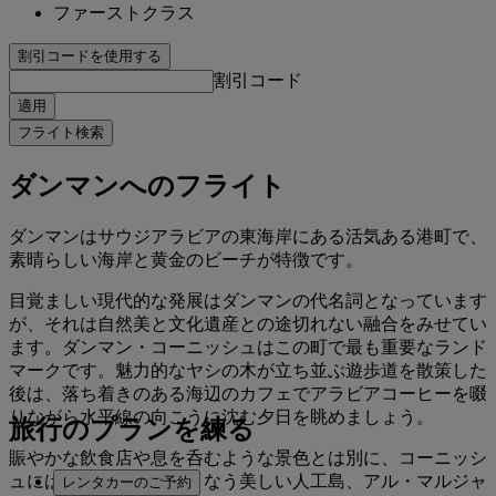
ファーストクラス
割引コードを使用する
割引コード
適用
フライト検索
ダンマンへのフライト
ダンマンはサウジアラビアの東海岸にある活気ある港町で、
素晴らしい海岸と黄金のビーチが特徴です。
目覚ましい現代的な発展はダンマンの代名詞となっています
が、それは自然美と文化遺産との途切れない融合をみせてい
ます。ダンマン・コーニッシュはこの町で最も重要なランド
マークです。魅力的なヤシの木が立ち並ぶ遊歩道を散策した
後は、落ち着きのある海辺のカフェでアラビアコーヒーを啜
りながら水平線の向こうに沈む夕日を眺めましょう。
旅行のプランを練る
賑やかな飲食店や息を呑むような景色とは別に、コーニッシ
ュには、目を見張るようなう美しい人工島、アル・マルジャ
レンタカーのご予約