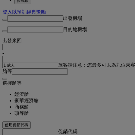
多城市
登入以預訂經典獎勵
出發機場
目的地機場
出發
來回
-
旅客
請注意：您最多可以為九位乘
艙等
選擇艙等
經濟艙
豪華經濟艙
商務艙
頭等艙
使用促銷代碼
促銷代碼