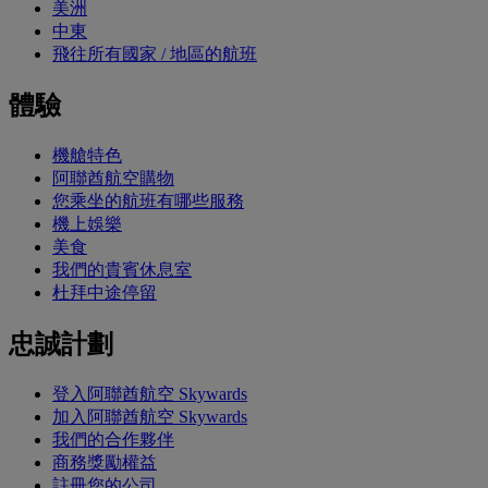
美洲
中東
飛往所有國家 / 地區的航班
體驗
機艙特色
阿聯酋航空購物
您乘坐的航班有哪些服務
機上娛樂
美食
我們的貴賓休息室
杜拜中途停留
忠誠計劃
登入阿聯酋航空 Skywards
加入阿聯酋航空 Skywards
我們的合作夥伴
商務獎勵權益
註冊您的公司