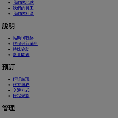
我們的地球
我們的員工
我們的社區
說明
協助與聯絡
旅程最新消息
特殊協助
常見問題
預訂
預訂航班
旅遊服務
交通方式
行程規劃
管理