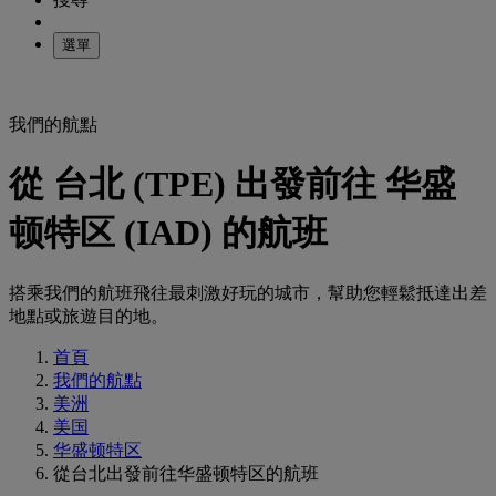
選單
我們的航點
從 台北 (TPE) 出發前往 华盛
顿特区 (IAD) 的航班
搭乘我們的航班飛往最刺激好玩的城市，幫助您輕鬆抵達出差
地點或旅遊目的地。
首頁
我們的航點
美洲
美国
华盛顿特区
從台北出發前往华盛顿特区的航班