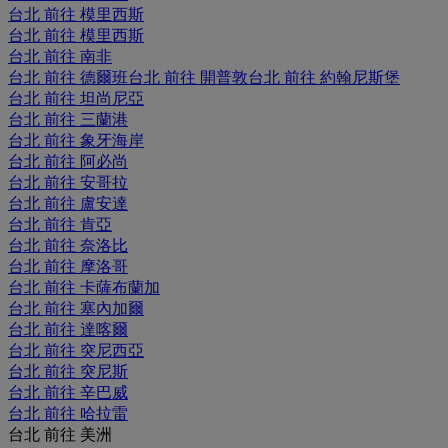
台北 前往 模里西斯
台北 前往 模里西斯
台北 前往 南非
台北 前往 德爾班
台北 前往 開普敦
台北 前往 約翰尼斯堡
台北 前往 坦尚尼亞
台北 前往 三蘭港
台北 前往 象牙海岸
台北 前往 阿必尚
台北 前往 安哥拉
台北 前往 盧安達
台北 前往 肯亞
台北 前往 奈洛比
台北 前往 摩洛哥
台北 前往 卡薩布蘭加
台北 前往 塞內加爾
台北 前往 達喀爾
台北 前往 突尼西亞
台北 前往 突尼斯
台北 前往 辛巴威
台北 前往 哈拉雷
台北 前往 美洲