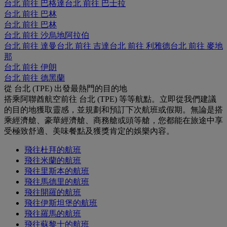
台北 前往 巴格達
台北 前往 巴士拉
台北 前往 巴林
台北 前往 巴林
台北 前往 沙烏地阿拉伯
台北 前往 達曼
台北 前往 吉達
台北 前往 利雅德
台北 前往 麥地
那
台北 前往 伊朗
台北 前往 德黑蘭
從 台北 (TPE) 出發最熱門的目的地
搭乘阿聯酋航空前往 台北 (TPE) 等等航點。立即從我們建議
的目的地獲取靈感，並規劃和預訂下次航班或假期。無論是搭
乘經濟艙、豪華經濟艙、商務艙或頭等艙，您都能在旅途中享
受極致舒適、美味餐點及獲獎肯定的娛樂內容。
飛往杜拜的航班
飛往米蘭的航班
飛往里斯本的航班
飛往馬德里的航班
飛往開羅的航班
飛往伊斯坦堡的航班
飛往羅馬的航班
飛往蘇黎士的航班