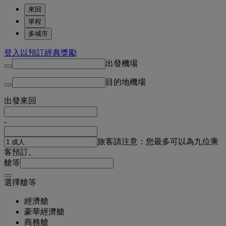
來回
單程
多城市
登入以預訂經典獎勵
出發機場
目的地機場
出發
來回
-
旅客
請注意：您最多可以為九位乘
客預訂。
艙等
選擇艙等
經濟艙
豪華經濟艙
商務艙