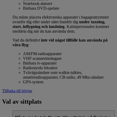
Notebook-datorer
Bärbara DVD-spelare
Du måste placera elektroniska apparater i bagageutrymmet
ovanför dig eller under sätet framför dig
under taxning,
start, inflygning och landning
. Kabinpersonalen kommer
meddela dig när du kan använda dem.
Vad du definitivt
inte vid något tillfälle kan använda på
våra flyg
:
AM/FM-radioapparater
VHF-scannermottagare
Bärbara tv-apparater
Radiostyrda leksaker
Tvåvägssändare som walkie-talkies,
amatörradioapparater, CB-radio, 49 Mhz-sändare
GPS-system
Tillbaka till början
Val av sittplats