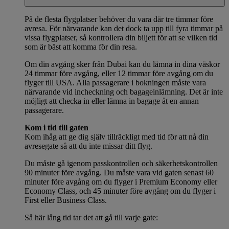
På de flesta flygplatser behöver du vara där tre timmar före
avresa. För närvarande kan det dock ta upp till fyra timmar på
vissa flygplatser, så kontrollera din biljett för att se vilken tid
som är bäst att komma för din resa.
Om din avgång sker från Dubai kan du lämna in dina väskor
24 timmar före avgång, eller 12 timmar före avgång om du
flyger till USA. Alla passagerare i bokningen måste vara
närvarande vid incheckning och bagageinlämning. Det är inte
möjligt att checka in eller lämna in bagage åt en annan
passagerare.
Kom i tid till gaten
Kom ihåg att ge dig själv tillräckligt med tid för att nå din
avresegate så att du inte missar ditt flyg.
Du måste gå igenom passkontrollen och säkerhetskontrollen
90 minuter före avgång. Du måste vara vid gaten senast 60
minuter före avgång om du flyger i Premium Economy eller
Economy Class, och 45 minuter före avgång om du flyger i
First eller Business Class.
Så här lång tid tar det att gå till varje gate: