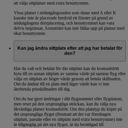
att välja sittplatser med extra benutrymme.
Vissa platser i nödutgångsraden som slutar med A eller K
kanske inte är placerade bredvid ett fönster på grund av
nödutgångens dörrplacering, och benutrymmet kan vara
delvis begränsat. Armstödet kan inte fällas upp på platser med
ökat benutrymme.
Kan jag ändra sittplats efter att jag har betalat för
den?
Har du valt och betalat för din sittplats kan du kostnadsfritt
byta till en annan sittplats av samma värde på samma flyg eller
välja en sittplats av högre värde genom att betala skillnaden.
Om du ändrar till en plats med lägre värde kan vi inte
återbetala prisskillnaden till dig.
Om du har gjort ändringar i ditt flygnummer eller flygdatum,
men reser på den ursprungliga sträckan, kan du välja nya
likvärdiga platser kostnadsfritt. Om den platstyp du köpte på
det ursprungliga flyget (förutsatt att det var föredragen
sittplats, parsäte eller en sittplats med extra benutrymme) inte
är tillgänglig på det nya flyget, är du berättigad till