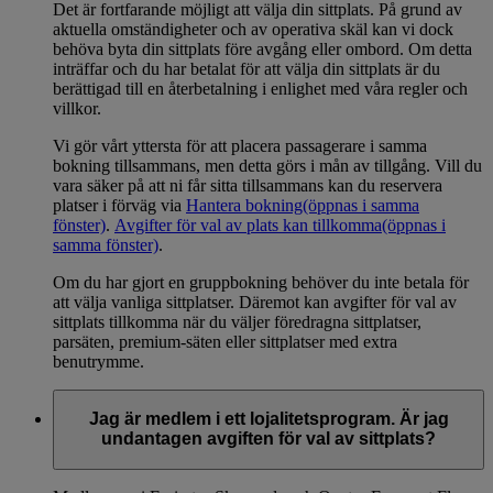
Det är fortfarande möjligt att välja din sittplats. På grund av
aktuella omständigheter och av operativa skäl kan vi dock
behöva byta din sittplats före avgång eller ombord. Om detta
inträffar och du har betalat för att välja din sittplats är du
berättigad till en återbetalning i enlighet med våra regler och
villkor.
Vi gör vårt yttersta för att placera passagerare i samma
bokning tillsammans, men detta görs i mån av tillgång. Vill du
vara säker på att ni får sitta tillsammans kan du reservera
platser i förväg via
Hantera bokning
(öppnas i samma
fönster)
.
Avgifter för val av plats kan tillkomma
(öppnas i
samma fönster)
.
Om du har gjort en gruppbokning behöver du inte betala för
att välja vanliga sittplatser. Däremot kan avgifter för val av
sittplats tillkomma när du väljer föredragna sittplatser,
parsäten, premium-säten eller sittplatser med extra
benutrymme.
Jag är medlem i ett lojalitetsprogram. Är jag
undantagen avgiften för val av sittplats?