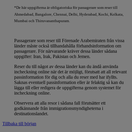
*De här uppgifterna är obligatoriska för passagerare som reser till
Ahmedabad, Bangalore, Chennai, Delhi, Hyderabad, Kochi, Kolkata,
Mumbai och Thiruvananthapuram.
Passagerare som reser till Förenade Arabemiraten från vissa
länder måste också tillhandahålla förhandsinformation om
passagerare. För närvarande kräver dessa länder sådana
uppgifter: Iran, Irak, Pakistan och Jemen.
Reser du till något av dessa länder kan du ändå använda
incheckning online när det är möjligt, förutsatt att all relevant
passinformation för dig och alla du reser med har ifyllts.
Saknas eventuell passinformation eller är felaktig så kan du
lägga till eller redigera de uppgifterna genom systemet för
incheckning online.
Observera att alla resor i sådana fall förutsätter ett
godkännande från immigrationsmyndigheterna i
destinationslandet.
Tillbaka till början