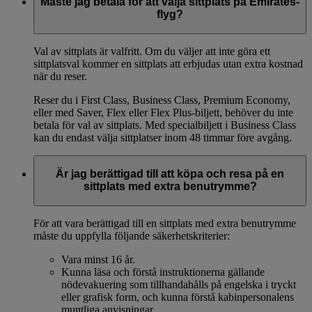
Måste jag betala för att välja sittplats på Emirates-
flyg?
Val av sittplats är valfritt. Om du väljer att inte göra ett
sittplatsval kommer en sittplats att erbjudas utan extra kostnad
när du reser.
Reser du i First Class, Business Class, Premium Economy,
eller med Saver, Flex eller Flex Plus-biljett, behöver du inte
betala för val av sittplats. Med specialbiljett i Business Class
kan du endast välja sittplatser inom 48 timmar före avgång.
Är jag berättigad till att köpa och resa på en
sittplats med extra benutrymme?
För att vara berättigad till en sittplats med extra benutrymme
måste du uppfylla följande säkerhetskriterier:
Vara minst 16 år.
Kunna läsa och förstå instruktionerna gällande
nödevakuering som tillhandahålls på engelska i tryckt
eller grafisk form, och kunna förstå kabinpersonalens
muntliga anvisningar.