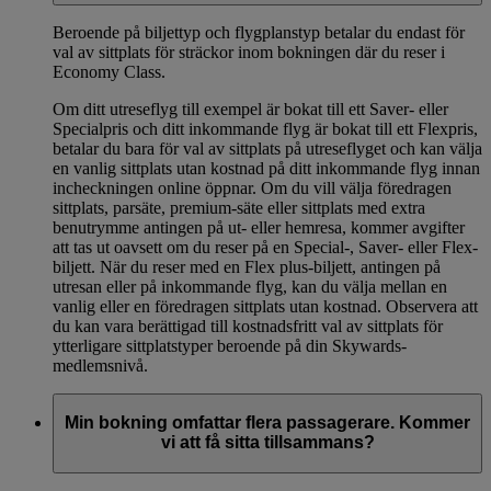
Beroende på biljettyp och flygplanstyp betalar du endast för
val av sittplats för sträckor inom bokningen där du reser i
Economy Class.
Om ditt utreseflyg till exempel är bokat till ett Saver- eller
Specialpris och ditt inkommande flyg är bokat till ett Flexpris,
betalar du bara för val av sittplats på utreseflyget och kan välja
en vanlig sittplats utan kostnad på ditt inkommande flyg innan
incheckningen online öppnar. Om du vill välja föredragen
sittplats, parsäte, premium-säte eller sittplats med extra
benutrymme antingen på ut- eller hemresa, kommer avgifter
att tas ut oavsett om du reser på en Special-, Saver- eller Flex-
biljett. När du reser med en Flex plus-biljett, antingen på
utresan eller på inkommande flyg, kan du välja mellan en
vanlig eller en föredragen sittplats utan kostnad. Observera att
du kan vara berättigad till kostnadsfritt val av sittplats för
ytterligare sittplatstyper beroende på din Skywards-
medlemsnivå.
Min bokning omfattar flera passagerare. Kommer
vi att få sitta tillsammans?