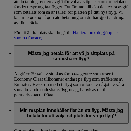
återbetalning av den avgift för val av sittplats som du betalade
för det ursprungliga flyget. Du får inte tillbaka den extra avgift
som betalats (om så är fallet) för platsen på ditt nya flyg. Vi
kan inte ge dig någon återbetalning om du har gjort ändringar
av din sträcka.
För att ändra plats ska du gå till
Hantera bokning
(öppnas i
samma fönster)
.
Måste jag betala för att välja sittplats på
codeshare-flyg?
Avgifter för val av sittplats för passagerare som reser i
Economy Class tillkommer endast på flyg som trafikeras av
Emirates. Reser du med ett flyg som utförs av något av våra
samarbetande codeshare-flygbolag, hänvisas du till
partnerbolaget i fråga.
Min resplan innehåller fler än ett flyg. Måste jag
betala för att välja sittplats för varje flyg?
Om resplanen består av anknytande flyg eller