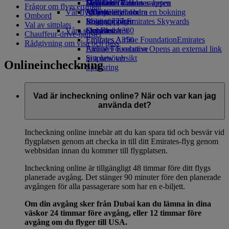
Drycker
Leksaker för barn
Hållbarhet i verksamheten
Skywards Rail
Mobil och Emirates-appen
Frågor om flygcertifikat
Vår flygflotta
Aktiviteter för barn
Miljöpolicy
Miles Calculator
Avboka eller ändra en bokning
Ombord
Boeing 777
Miljörapporter
Logga in på Emirates Skywards
Resestörningar
Val av sittplats
Våra samhällen
Emirates A380
Skywards+
Om Emirates
Chauffeur-drive-tjänster
Emirates A350
Emirates Airline Foundation
Emirates
Rådgivning om visa och pass
Emirates Executive
Airline Foundation Opens an external link
Sittplatsöversikt
in a new tab
Onlineincheckning
Sponsring
Vad är incheckning online? När och var kan jag
använda det?
Incheckning online innebär att du kan spara tid och besvär vid
flygplatsen genom att checka in till ditt Emirates-flyg genom
webbsidan innan du kommer till flygplatsen.
Incheckning online är tillgängligt 48 timmar före ditt flygs
planerade avgång. Det stänger 90 minuter före den planerade
avgången för alla passagerare som har en e-biljett.
Om din avgång sker från Dubai kan du lämna in dina
väskor 24 timmar före avgång, eller 12 timmar före
avgång om du flyger till USA.