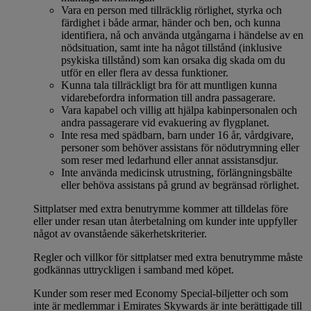
Vara en person med tillräcklig rörlighet, styrka och
färdighet i både armar, händer och ben, och kunna
identifiera, nå och använda utgångarna i händelse av en
nödsituation, samt inte ha något tillstånd (inklusive
psykiska tillstånd) som kan orsaka dig skada om du
utför en eller flera av dessa funktioner.
Kunna tala tillräckligt bra för att muntligen kunna
vidarebefordra information till andra passagerare.
Vara kapabel och villig att hjälpa kabinpersonalen och
andra passagerare vid evakuering av flygplanet.
Inte resa med spädbarn, barn under 16 år, vårdgivare,
personer som behöver assistans för nödutrymning eller
som reser med ledarhund eller annat assistansdjur.
Inte använda medicinsk utrustning, förlängningsbälte
eller behöva assistans på grund av begränsad rörlighet.
Sittplatser med extra benutrymme kommer att tilldelas före
eller under resan utan återbetalning om kunder inte uppfyller
något av ovanstående säkerhetskriterier.
Regler och villkor för sittplatser med extra benutrymme måste
godkännas uttryckligen i samband med köpet.
Kunder som reser med Economy Special-biljetter och som
inte är medlemmar i Emirates Skywards är inte berättigade till