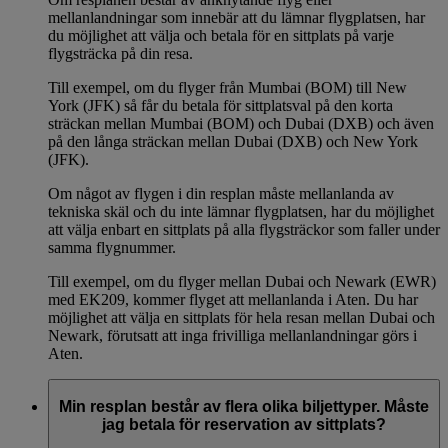
mellanlandningar som innebär att du lämnar flygplatsen, har
du möjlighet att välja och betala för en sittplats på varje
flygsträcka på din resa.
Till exempel, om du flyger från Mumbai (BOM) till New
York (JFK) så får du betala för sittplatsval på den korta
sträckan mellan Mumbai (BOM) och Dubai (DXB) och även
på den långa sträckan mellan Dubai (DXB) och New York
(JFK).
Om något av flygen i din resplan måste mellanlanda av
tekniska skäl och du inte lämnar flygplatsen, har du möjlighet
att välja enbart en sittplats på alla flygsträckor som faller under
samma flygnummer.
Till exempel, om du flyger mellan Dubai och Newark (EWR)
med EK209, kommer flyget att mellanlanda i Aten. Du har
möjlighet att välja en sittplats för hela resan mellan Dubai och
Newark, förutsatt att inga frivilliga mellanlandningar görs i
Aten.
Min resplan består av flera olika biljettyper. Måste
jag betala för reservation av sittplats?