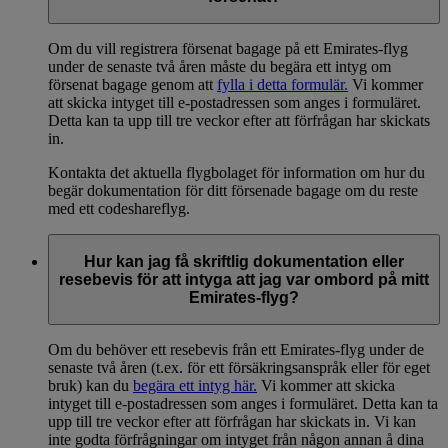
Om du vill registrera försenat bagage på ett Emirates-flyg
under de senaste två åren måste du begära ett intyg om
försenat bagage genom att
fylla i detta formulär.
Vi kommer
att skicka intyget till e-postadressen som anges i formuläret.
Detta kan ta upp till tre veckor efter att förfrågan har skickats
in.
Kontakta det aktuella flygbolaget för information om hur du
begär dokumentation för ditt försenade bagage om du reste
med ett codeshareflyg.
Hur kan jag få skriftlig dokumentation eller
resebevis för att intyga att jag var ombord på mitt
Emirates-flyg?
Om du behöver ett resebevis från ett Emirates-flyg under de
senaste två åren (t.ex. för ett försäkringsanspråk eller för eget
bruk) kan du
begära ett intyg här.
Vi kommer att skicka
intyget till e-postadressen som anges i formuläret. Detta kan ta
upp till tre veckor efter att förfrågan har skickats in. Vi kan
inte godta förfrågningar om intyget från någon annan å dina