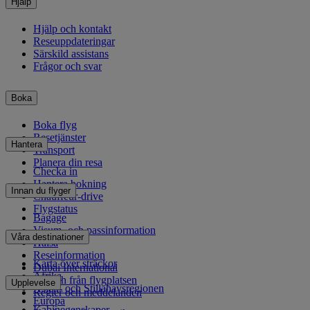
Hjälp
Hjälp och kontakt
Reseuppdateringar
Särskild assistans
Frågor och svar
Boka
Boka flyg
Resetjänster
Hantera
Transport
Planera din resa
Checka in
Hantera bokning
Innan du flyger
Chauffeur-drive
Flygstatus
Bagage
Visum- och passinformation
Våra destinationer
Hälsa
Reseinformation
Karta över sträckor
Dubai International
Afrika
Till och från flygplatsen
Upplevelse
Asien- och Stillahavsregionen
Regler och meddelanden
Europa
Kabinegenskaper