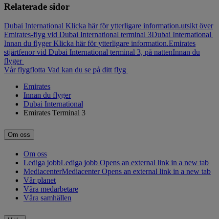
Relaterade sidor
Dubai International Klicka här för ytterligare information.
utsikt över
Emirates-flyg vid Dubai International terminal 3
Dubai International
Innan du flyger Klicka här för ytterligare information.
Emirates
stjärtfenor vid Dubai International terminal 3, på natten
Innan du
flyger
Vår flygflotta
Vad kan du se på ditt flyg
Emirates
Innan du flyger
Dubai International
Emirates Terminal 3
Om oss
Om oss
Lediga jobb
Lediga jobb Opens an external link in a new tab
Mediacenter
Mediacenter Opens an external link in a new tab
Vår planet
Våra medarbetare
Våra samhällen