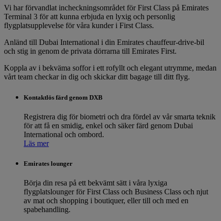
Vi har förvandlat incheckningsområdet för First Class på Emirates
Terminal 3 för att kunna erbjuda en lyxig och personlig
flygplatsupplevelse för våra kunder i First Class.
Anländ till Dubai International i din Emirates chauffeur-drive-bil
och stig in genom de privata dörrarna till Emirates First.
Koppla av i bekväma soffor i ett rofyllt och elegant utrymme, medan
vårt team checkar in dig och skickar ditt bagage till ditt flyg.
Kontaktlös färd genom DXB
Registrera dig för biometri och dra fördel av vår smarta teknik
för att få en smidig, enkel och säker färd genom Dubai
International och ombord.
Läs mer
Emirates lounger
Börja din resa på ett bekvämt sätt i våra lyxiga
flygplatslounger för First Class och Business Class och njut
av mat och shopping i boutiquer, eller till och med en
spabehandling.