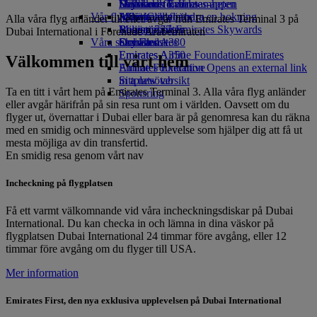
Drycker
Leksaker för barn
Hållbarhet i verksamheten
Skywards Rail
Mobil och Emirates-appen
Vår flygflotta
Aktiviteter för barn
Miljöpolicy
Miles Calculator
Avboka eller ändra en bokning
Alla våra flyg anländer till eller avgår från Emirates Terminal 3 på
Boeing 777
Miljörapporter
Logga in på Emirates Skywards
Resestörningar
Dubai International i Förenade Arabemiraten
Våra samhällen
Emirates A380
Skywards+
Om Emirates
Emirates A350
Emirates Airline Foundation
Emirates
Välkommen till vårt hem
Emirates Executive
Airline Foundation Opens an external link
Sittplatsöversikt
in a new tab
Ta en titt i vårt hem på Emirates Terminal 3. Alla våra flyg anländer
Sponsring
eller avgår härifrån på sin resa runt om i världen. Oavsett om du
flyger ut, övernattar i Dubai eller bara är på genomresa kan du räkna
med en smidig och minnesvärd upplevelse som hjälper dig att få ut
mesta möjliga av din transfertid.
En smidig resa genom vårt nav
Incheckning på flygplatsen
Få ett varmt välkomnande vid våra incheckningsdiskar på Dubai
International. Du kan checka in och lämna in dina väskor på
flygplatsen Dubai International 24 timmar före avgång, eller 12
timmar före avgång om du flyger till USA.
Mer information
Emirates First, den nya exklusiva upplevelsen på Dubai International