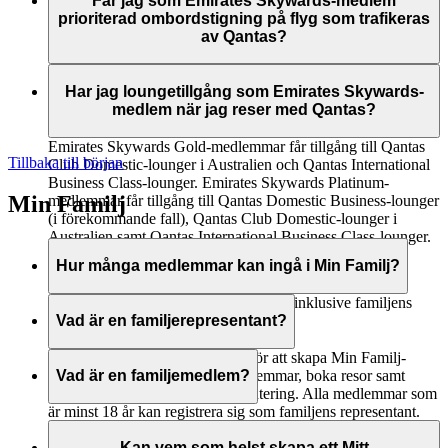
Får jag som Emirates Skywards-medlem
Qantas Club Domestic Lounges
prioriterad ombordstigning på flyg som trafikeras
Premium Economy Class-incheckning (om tillgängligt)
Prioriterad ombordstigning
av Qantas?
12 kg extra tillåtet bagage (endast för sträckor med
Prioriterad bagageleverans
viktkoncept)
Ja, det kommer att finnas prioriterad ombordstigning för
Emirates Skywards Platinum- och Gold-medlemmar.
Har jag loungetillgång som Emirates Skywards-
medlem när jag reser med Qantas?
Emirates Skywards Gold-medlemmar får tillgång till Qantas
Tillbaka till början
Club Domestic-lounger i Australien och Qantas International
Business Class-lounger. Emirates Skywards Platinum-
Min Familj
medlemmar får tillgång till Qantas Domestic Business-lounger
(i förekommande fall), Qantas Club Domestic-lounger i
Australien samt Qantas International Business Class-lounger.
Hur många medlemmar kan ingå i Min Familj?
Kontot kan ha upp till åtta medlemmar inklusive familjens
representant.
Vad är en familjerepresentant?
Familjens representant ansvarar för att skapa Min Familj-
kontot, lägga till och ta bort medlemmar, boka resor samt
Vad är en familjemedlem?
sköta all annan löpande kontohantering. Alla medlemmar som
är minst 18 år kan registrera sig som familjens representant.
En familjemedlem är registrerad som en del av ett Min Familj-
När man lägger till en Skysurfer till ett Min Familj-konto
konto och kan välja att bidra med 0 % eller 100 % av sina
Kan vem som helst skapa ett Mitt
måste familjens representant vara den registrerade föräldern