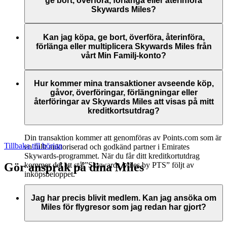
ge bort, överföra, förlänga eller återinföra
Du kan överföra minst 1 000 Skywards Miles och högst
med dagen för återinförandet.
Skywards Miles?
50 000 Skywards Miles per kalenderår.
Återinförande av Skywards Miles erbjuds till ett lägre pris än
Betalning för transaktioner som avser köp, gåvor, överföring,
Besök denna
sida
för mer information.
vårt vanliga Köp Miles-erbjudande.
förlängning och återföring av Skywards Miles kan göras med
Kan jag köpa, ge bort, överföra, återinföra,
vanliga betalkort och kreditkort. Betalning kan inte göras
förlänga eller multiplicera Skywards Miles från
Du kan återinföra minst 1 000 Skywards Miles och högst
kontant.
vårt Min Familj-konto?
50 000 Skywards Miles per kalenderår.
Dessa tjänster är för närvarande endast tillgängliga för
medlemmar som använder sitt individuella Emirates
Hur kommer mina transaktioner avseende köp,
Skywards-konto. Tyvärr så gäller de inte för Mitt
gåvor, överföringar, förlängningar eller
familjeprogram-kontot. Det innebär att extra Skywards Miles
återföringar av Skywards Miles att visas på mitt
inte kan köpas till Min Familj-konton och inte heller kan ges
kreditkortsutdrag?
bort, överföras eller återinföras.
Din transaktion kommer att genomföras av Points.com som är
Tillbaka till början
en fullt auktoriserad och godkänd partner i Emirates
Skywards-programmet. När du får ditt kreditkortutdrag
Gör anspråk på dina Miles
kommer det att stå ”Skywards Miles by PTS” följt av
inköpsbeloppet.
Besök denna
sida
för mer information.
Jag har precis blivit medlem. Kan jag ansöka om
Miles för flygresor som jag redan har gjort?