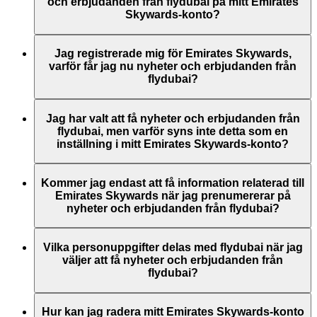
webbplats.
postmeddelanden från flydubai och/eller Emirates, genom att
och erbjudanden från flydubai på mitt Emirates
uppdatera inställningarna för ditt Emirates Skywards-konto
Skywards-konto?
eller genom att kontakta Emirates eller flydubai via deras chatt
eller kontaktcenter.
Emirates Skywards är lojalitetsprogrammet för både Emirates
och flydubai. Därför har du möjlighet att välja att få nyheter
Jag registrerade mig för Emirates Skywards,
och erbjudanden från både Emirates och flydubai.
varför får jag nu nyheter och erbjudanden från
flydubai?
När du registrerade dig för Emirates Skywards fick du
möjlighet att prenumerera på nyheter och erbjudanden från
Jag har valt att få nyheter och erbjudanden från
Emirates, Emirates Skywards och/eller flydubai. Dina
flydubai, men varför syns inte detta som en
kommunikationsinställningar har uppdaterats i enlighet
inställning i mitt Emirates Skywards-konto?
därmed.
Det innebär att e-postadressen du har använt är kopplad till
flera Emirates Skywards-medlemsnummer eller så stämmer
Kommer jag endast att få information relaterad till
inte namnet du har angett överens med namnet på ditt
Emirates Skywards när jag prenumererar på
Emirates Skywards-konto. Logga in på ditt Emirates
nyheter och erbjudanden från flydubai?
Skywards-konto och uppdatera dina e-postprenumerationer
under
Personliga inställningar
.
Du kommer även att få alla nyheter och erbjudanden från
flydubai, inklusive kampanjer från flydubai och flydubai
Vilka personuppgifter delas med flydubai när jag
Holidays.
väljer att få nyheter och erbjudanden från
flydubai?
Ditt namn och din e-postadress kommer att delas med
flydubai för att du ska kunna få dessa nyhetsbrev. flydubai
Hur kan jag radera mitt Emirates Skywards-konto