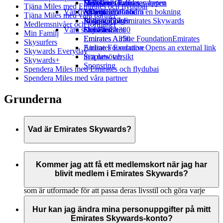
Drycker
Leksaker för barn
Hållbarhet i verksamheten
Skywards Rail
Mobil och Emirates-appen
Tjäna Miles med Emirates och flydubai
Vår flygflotta
Aktiviteter för barn
Miljöpolicy
Miles Calculator
Avboka eller ändra en bokning
Tjäna Miles med våra partner
Boeing 777
Miljörapporter
Logga in på Emirates Skywards
Resestörningar
Medlemsnivåer och förmåner
Våra samhällen
Emirates A380
Skywards+
Om Emirates
Min Familj
Emirates A350
Emirates Airline Foundation
Emirates
Skysurfers
Emirates Executive
Airline Foundation Opens an external link
Skywards Everyday
Sittplatsöversikt
in a new tab
Skywards+
Sponsring
Spendera Miles med Emirates och flydubai
Spendera Miles med våra partner
Grunderna
Vad är Emirates Skywards?
Emirates Skywards är det prisbelönta lojalitetsprogrammet för
Emirates och flydubai, som lanserades i maj 2000.
Kommer jag att få ett medlemskort när jag har
blivit medlem i Emirates Skywards?
Det erbjuder medlemmarna en rad förmåner och upplevelser
som är utformade för att passa deras livsstil och göra varje
resa ännu mer givande. Som medlem kan du tjäna och
Som medlem i Emirates Skywards behöver du inte ha ett
spendera Miles på flyg med Emirates, flydubai och våra
fysiskt kort för att kunna utnyttja alla medlemsförmåner. Ange
Hur kan jag ändra mina personuppgifter på mitt
flygbolagspartner, njuta av lyxiga hotellvistelser, planera
bara ditt medlemsnummer när du gör en transaktion hos
Emirates Skywards-konto?