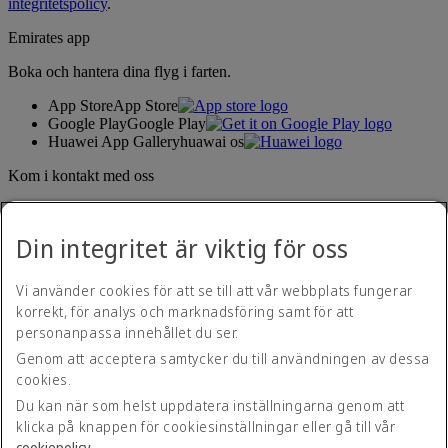
integritetspolicy
.
Emirates app
Boka och hantera dina flyg i farten.
App Store
App Store
Google Play
Google Play
Huawei App Gallery
huawai os
Kom i kontakt med oss
Dela din Emirates-upplevelse.
Din integritet är viktig för oss
Vi använder cookies för att se till att vår webbplats fungerar
korrekt, för analys och marknadsföring samt för att
personanpassa innehållet du ser.
Genom att acceptera samtycker du till användningen av dessa
cookies.
Hjälpmedelspolicy
Kontakta oss
Du kan när som helst uppdatera inställningarna genom att
Integritetspolicy
klicka på knappen för cookiesinställningar eller gå till vår
Regler och villkor
cookiepolicy
.