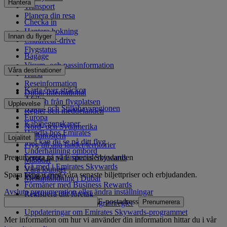
Hantera
Transport
Planera din resa
Checka in
Hantera bokning
Innan du flyger
Chauffeur-drive
Flygstatus
Bagage
Visum- och passinformation
Våra destinationer
Hälsa
Reseinformation
Karta över sträckor
Dubai International
Afrika
Till och från flygplatsen
Upplevelse
Asien- och Stillahavsregionen
Regler och meddelanden
Europa
Kabinegenskaper
Nord- och Sydamerika
Handla hos Emirates
Mellanöstern
Lojalitet
Vad kan du se på ditt flyg
Flyg till alla länder/territorier
Underhållning ombord
Prenumerera på våra specialerbjudanden
Logga in på Emirates Skywards
Måltider
Gå med i Emirates Skywards
Våra lounger
Spara pengar med våra senaste biljettpriser och erbjudanden.
Våra partner
Mellanlandning i Dubai
Förmåner med Business Rewards
Avsluta prenumeration eller ändra inställningar
Registrera ditt företag
E-postadress
Prenumerera
Emirates Skywards programregler
Uppdateringar om Emirates Skywards-programmet
Mer information om hur vi använder din information hittar du i vår