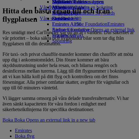
Drycker
Leksaker för barn
Hållbarhet i verksamheten
Skywards Rail
Mobil och Emirates-appen
Vår flygflotta
Aktiviteter för barn
Miljöpolicy
Miles Calculator
Avboka eller ändra en bokning
Hitta den bästa resan till och från
Boeing 777
Miljörapporter
Logga in på Emirates Skywards
Resestörningar
flygplatsen
Våra samhällen
Emirates A380
Skywards+
Om Emirates
Emirates A350
Emirates Airline Foundation
Emirates
Emirates Executive
Airline Foundation Opens an external link
Res smidigt med CarTrawler var du än är i världen. Din säkerhet är
Sittplatsöversikt
in a new tab
vår prioritet – boka säkra och hygieniska bilar som tar dig från
Sponsring
flygplatsen till din destination.
För taxi- och privat chaufför-transfer kommer din chaufför att möta
upp dig i ankomstområdet. Din förare kommer att bära
skyddsutrustning under hela resan, och bilarna rengörs och
desinficeras mellan turerna. Lägg till ditt flygnummer i bokningen så
att vi kan hålla koll på ditt flyg och kontrollera om det finns
förseningar. Alla priser omfattar skatter, avgifter för vägtullar och
upp till 60 minuters väntetid.
Vi lägger samma omsorg på våra delade transferalternativ. Vi har
även sänkt kapaciteten för våra fordon i enlighet med
säkerhetsriktlinjerna för specifika destinationer.
Boka
Boka Opens an external link in a new tab
Emirates
Boka flyg