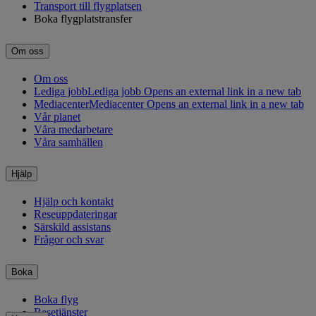
Transport till flygplatsen
Boka flygplatstransfer
Om oss
Om oss
Lediga jobb
Lediga jobb Opens an external link in a new tab
Mediacenter
Mediacenter Opens an external link in a new tab
Vår planet
Våra medarbetare
Våra samhällen
Hjälp
Hjälp och kontakt
Reseuppdateringar
Särskild assistans
Frågor och svar
Boka
Boka flyg
Resetjänster