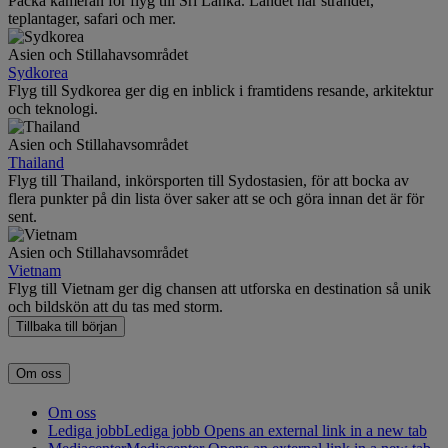
Packa kameran för flyg till Sri Lanka. Landet har stränder,
teplantager, safari och mer.
Asien och Stillahavsområdet
Sydkorea
Flyg till Sydkorea ger dig en inblick i framtidens resande, arkitektur
och teknologi.
Asien och Stillahavsområdet
Thailand
Flyg till Thailand, inkörsporten till Sydostasien, för att bocka av
flera punkter på din lista över saker att se och göra innan det är för
sent.
Asien och Stillahavsområdet
Vietnam
Flyg till Vietnam ger dig chansen att utforska en destination så unik
och bildskön att du tas med storm.
Tillbaka till början
Om oss
Om oss
Lediga jobb
Lediga jobb Opens an external link in a new tab