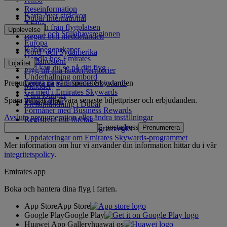
Reseinformation
Karta över sträckor
Dubai International
Afrika
Till och från flygplatsen
Upplevelse
Asien- och Stillahavsregionen
Regler och meddelanden
Europa
Kabinegenskaper
Nord- och Sydamerika
Handla hos Emirates
Mellanöstern
Lojalitet
Vad kan du se på ditt flyg
Flyg till alla länder/territorier
Underhållning ombord
Prenumerera på våra specialerbjudanden
Logga in på Emirates Skywards
Måltider
Gå med i Emirates Skywards
Våra lounger
Spara pengar med våra senaste biljettpriser och erbjudanden.
Våra partner
Mellanlandning i Dubai
Förmåner med Business Rewards
Avsluta prenumeration eller ändra inställningar
Registrera ditt företag
E-postadress
Prenumerera
Emirates Skywards programregler
Uppdateringar om Emirates Skywards-programmet
Mer information om hur vi använder din information hittar du i vår
integritetspolicy
.
Emirates app
Boka och hantera dina flyg i farten.
App Store
App Store
Google Play
Google Play
Huawei App Gallery
huawai os