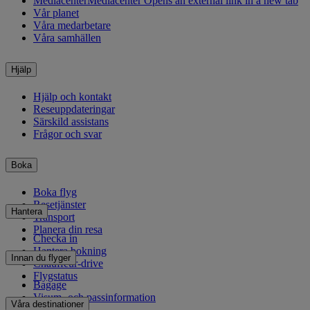
Mediacenter
Mediacenter Opens an external link in a new tab
Vår planet
Våra medarbetare
Våra samhällen
Hjälp
Hjälp och kontakt
Reseuppdateringar
Särskild assistans
Frågor och svar
Boka
Boka flyg
Resetjänster
Hantera
Transport
Planera din resa
Checka in
Hantera bokning
Innan du flyger
Chauffeur-drive
Flygstatus
Bagage
Visum- och passinformation
Våra destinationer
Hälsa