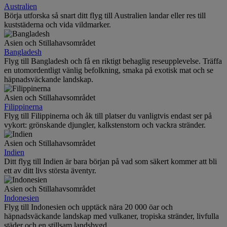
Australien
Börja utforska så snart ditt flyg till Australien landar eller res till
kuststäderna och vida vildmarker.
Asien och Stillahavsområdet
Bangladesh
Flyg till Bangladesh och få en riktigt behaglig reseupplevelse. Träffa
en utomordentligt vänlig befolkning, smaka på exotisk mat och se
häpnadsväckande landskap.
Asien och Stillahavsområdet
Filippinerna
Flyg till Filippinerna och åk till platser du vanligtvis endast ser på
vykort: grönskande djungler, kalkstenstorn och vackra stränder.
Asien och Stillahavsområdet
Indien
Ditt flyg till Indien är bara början på vad som säkert kommer att bli
ett av ditt livs största äventyr.
Asien och Stillahavsområdet
Indonesien
Flyg till Indonesien och upptäck nära 20 000 öar och
häpnadsväckande landskap med vulkaner, tropiska stränder, livfulla
städer och en stillsam landsbygd.