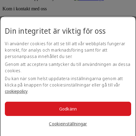
Kom i kontakt med oss
Dela din Emirates-upplevelse.
Din integritet är viktig för oss
Vi använder cookies för att se till att vår webbplats fungerar
korrekt, för analys och marknadsföring samt för att
personanpassa innehållet du ser.
Genom att acceptera samtycker du till användningen av dessa
cookies.
Hjälpmedelspolicy
Kontakta oss
Du kan när som helst uppdatera inställningarna genom att
Integritetspolicy
klicka på knappen för cookiesinställningar eller gå till vår
Regler och villkor
cookiepolicy
.
Cookiepolicy
Cybersäkerhet
Yttrande om Modern Slavery Act och öppenhet
Godkänn
Webbkarta
© 2026 The Emirates Group. Med ensamrätt.
Cookieinställningar