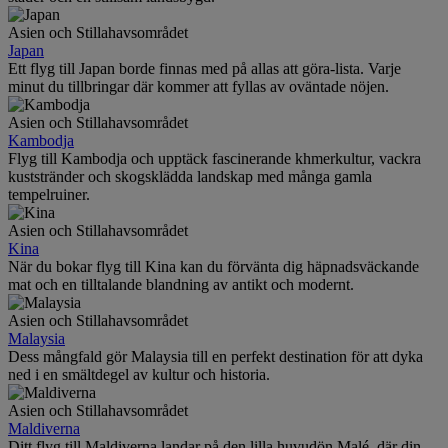
Asien och Stillahavsområdet
Japan
Ett flyg till Japan borde finnas med på allas att göra-lista. Varje
minut du tillbringar där kommer att fyllas av oväntade nöjen.
Asien och Stillahavsområdet
Kambodja
Flyg till Kambodja och upptäck fascinerande khmerkultur, vackra
kuststränder och skogsklädda landskap med många gamla
tempelruiner.
Asien och Stillahavsområdet
Kina
När du bokar flyg till Kina kan du förvänta dig häpnadsväckande
mat och en tilltalande blandning av antikt och modernt.
Asien och Stillahavsområdet
Malaysia
Dess mångfald gör Malaysia till en perfekt destination för att dyka
ned i en smältdegel av kultur och historia.
Asien och Stillahavsområdet
Maldiverna
Ditt flyg till Maldiverna landar på den lilla huvudön Malé, där din