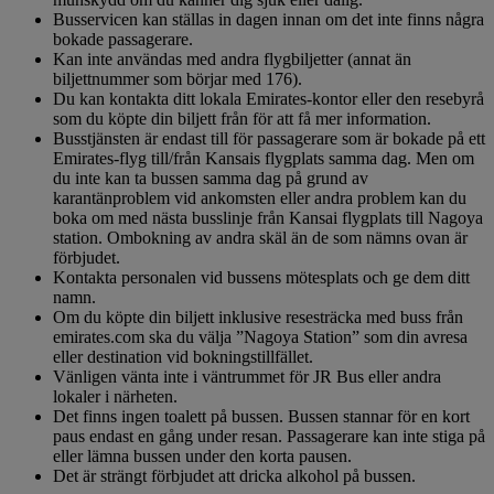
Busservicen kan ställas in dagen innan om det inte finns några
bokade passagerare.
Kan inte användas med andra flygbiljetter (annat än
biljettnummer som börjar med 176).
Du kan kontakta ditt lokala Emirates-kontor eller den resebyrå
som du köpte din biljett från för att få mer information.
Busstjänsten är endast till för passagerare som är bokade på ett
Emirates-flyg till/från Kansais flygplats samma dag. Men om
du inte kan ta bussen samma dag på grund av
karantänproblem vid ankomsten eller andra problem kan du
boka om med nästa busslinje från Kansai flygplats till Nagoya
station. Ombokning av andra skäl än de som nämns ovan är
förbjudet.
Kontakta personalen vid bussens mötesplats och ge dem ditt
namn.
Om du köpte din biljett inklusive resesträcka med buss från
emirates.com ska du välja ”Nagoya Station” som din avresa
eller destination vid bokningstillfället.
Vänligen vänta inte i väntrummet för JR Bus eller andra
lokaler i närheten.
Det finns ingen toalett på bussen. Bussen stannar för en kort
paus endast en gång under resan. Passagerare kan inte stiga på
eller lämna bussen under den korta pausen.
Det är strängt förbjudet att dricka alkohol på bussen.