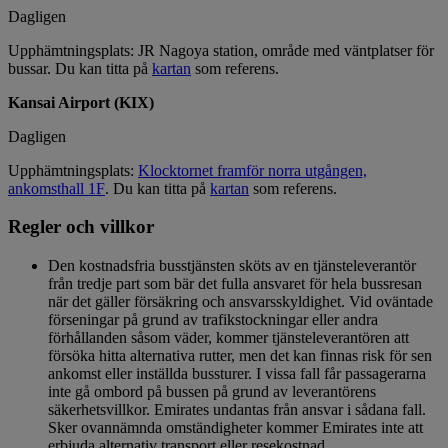
Dagligen
Upphämtningsplats: JR Nagoya station, område med väntplatser för
bussar. Du kan titta på
kartan
som referens.
Kansai Airport (KIX)
Dagligen
Upphämtningsplats:
Klocktornet framför norra utgången,
ankomsthall 1F
. Du kan titta på
kartan
som referens.
Regler och villkor
Den kostnadsfria busstjänsten sköts av en tjänsteleverantör
från tredje part som bär det fulla ansvaret för hela bussresan
när det gäller försäkring och ansvarsskyldighet. Vid oväntade
förseningar på grund av trafikstockningar eller andra
förhållanden såsom väder, kommer tjänsteleverantören att
försöka hitta alternativa rutter, men det kan finnas risk för sen
ankomst eller inställda bussturer. I vissa fall får passagerarna
inte gå ombord på bussen på grund av leverantörens
säkerhetsvillkor. Emirates undantas från ansvar i sådana fall.
Sker ovannämnda omständigheter kommer Emirates inte att
erbjuda alternativ transport eller resekostnad.