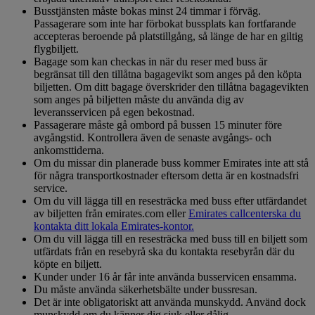
Busstjänsten måste bokas minst 24 timmar i förväg.
Passagerare som inte har förbokat bussplats kan fortfarande
accepteras beroende på platstillgång, så länge de har en giltig
flygbiljett.
Bagage som kan checkas in när du reser med buss är
begränsat till den tillåtna bagagevikt som anges på den köpta
biljetten. Om ditt bagage överskrider den tillåtna bagagevikten
som anges på biljetten måste du använda dig av
leveransservicen på egen bekostnad.
Passagerare måste gå ombord på bussen 15 minuter före
avgångstid. Kontrollera även de senaste avgångs- och
ankomsttiderna.
Om du missar din planerade buss kommer Emirates inte att stå
för några transportkostnader eftersom detta är en kostnadsfri
service.
Om du vill lägga till en resesträcka med buss efter utfärdandet
av biljetten från emirates.com eller
Emirates callcenter
ska du
kontakta ditt lokala Emirates-kontor.
Om du vill lägga till en resesträcka med buss till en biljett som
utfärdats från en resebyrå ska du kontakta resebyrån där du
köpte en biljett.
Kunder under 16 år får inte använda busservicen ensamma.
Du måste använda säkerhetsbälte under bussresan.
Det är inte obligatoriskt att använda munskydd. Använd dock
munskydd om du känner dig sjuk eller dålig.