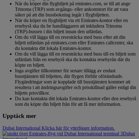
När du köper din flygbiljett på emirates.com, se till att ange
Trinoma (TRP) som avgångs- eller ankomstort för att vara
säker på att din bussbokning ingår i flygbiljetten.
När du köper en flygbiljett via ett Emirates-kontor eller en
resebyrå ska du be handläggaren att inkludera Trinoma
(TRP)-bussen i din biljett innan den utfärdas.
Om du vill lägga till en resesträcka med buss efter att din
biljett utfärdats på emirates.com eller Emirates callcenter, ska
du kontakta ditt lokala Emirates-kontor.
Om du vill lägga till en resesträcka med buss till en biljett som
utfärdats från en resebyrå ska du kontakta resebyrån där du
köpte en biljett.
Inga avgifter tillkommer för senare tillägg av endast
busstjänsten till biljetten, där flygen förblir oförändrade.
Flygändringar som är kopplade till busstjänsten kommer att
resultera i att ändringsavgifter och prisskillnad gäller enligt din
biljetts prisvillkor.
Du kan kontakta ditt lokala Emirates-kontor eller den resebyrå
som du köpte din biljett från för att få mer information.
Upptäck mer
Dubai International Klicka här för ytterligare information.
Dubai