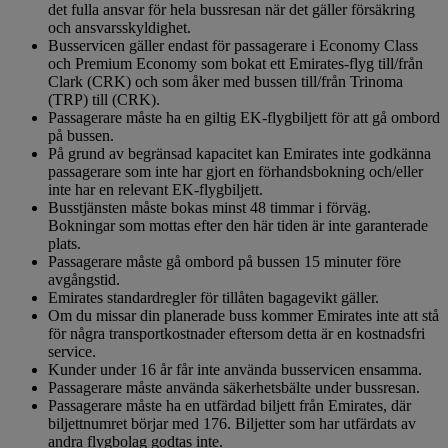
det fulla ansvar för hela bussresan när det gäller försäkring
och ansvarsskyldighet.
Busservicen gäller endast för passagerare i Economy Class
och Premium Economy som bokat ett Emirates-flyg till/från
Clark (CRK) och som åker med bussen till/från Trinoma
(TRP) till (CRK).
Passagerare måste ha en giltig EK-flygbiljett för att gå ombord
på bussen.
På grund av begränsad kapacitet kan Emirates inte godkänna
passagerare som inte har gjort en förhandsbokning och/eller
inte har en relevant EK-flygbiljett.
Busstjänsten måste bokas minst 48 timmar i förväg.
Bokningar som mottas efter den här tiden är inte garanterade
plats.
Passagerare måste gå ombord på bussen 15 minuter före
avgångstid.
Emirates standardregler för tillåten bagagevikt gäller.
Om du missar din planerade buss kommer Emirates inte att stå
för några transportkostnader eftersom detta är en kostnadsfri
service.
Kunder under 16 år får inte använda busservicen ensamma.
Passagerare måste använda säkerhetsbälte under bussresan.
Passagerare måste ha en utfärdad biljett från Emirates, där
biljettnumret börjar med 176. Biljetter som har utfärdats av
andra flygbolag godtas inte.