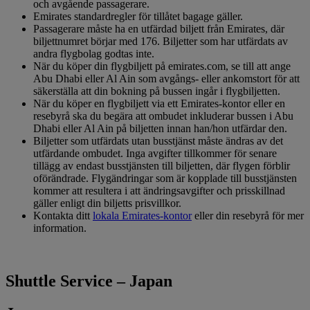
och avgående passagerare.
Emirates standardregler för tillåtet bagage gäller.
Passagerare måste ha en utfärdad biljett från Emirates, där
biljettnumret börjar med 176. Biljetter som har utfärdats av
andra flygbolag godtas inte.
När du köper din flygbiljett på emirates.com, se till att ange
Abu Dhabi eller Al Ain som avgångs- eller ankomstort för att
säkerställa att din bokning på bussen ingår i flygbiljetten.
När du köper en flygbiljett via ett Emirates-kontor eller en
resebyrå ska du begära att ombudet inkluderar bussen i Abu
Dhabi eller Al Ain på biljetten innan han/hon utfärdar den.
Biljetter som utfärdats utan busstjänst måste ändras av det
utfärdande ombudet. Inga avgifter tillkommer för senare
tillägg av endast busstjänsten till biljetten, där flygen förblir
oförändrade. Flygändringar som är kopplade till busstjänsten
kommer att resultera i att ändringsavgifter och prisskillnad
gäller enligt din biljetts prisvillkor.
Kontakta ditt
lokala Emirates-kontor
eller din resebyrå för mer
information.
Shuttle Service – Japan