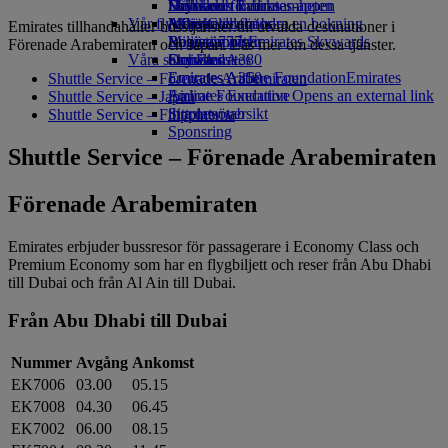
Drycker
Leksaker för barn
Hållbarhet i verksamheten
Skywards Rail
Mobil och Emirates-appen
Vår flygflotta
Aktiviteter för barn
Miljöpolicy
Miles Calculator
Avboka eller ändra en bokning
Emirates tillhandahåller busstjänster till utvalda destinationer i
Boeing 777
Miljörapporter
Logga in på Emirates Skywards
Resestörningar
Förenade Arabemiraten och Japan. Läs mer om dessa tjänster.
Våra samhällen
Emirates A380
Skywards+
Om Emirates
Emirates A350
Emirates Airline Foundation
Emirates
Shuttle Service – Förenade Arabemiraten
Emirates Executive
Airline Foundation Opens an external link
Shuttle Service – Japan
Sittplatsöversikt
in a new tab
Shuttle Service – Filippinerna
Sponsring
Shuttle Service – Förenade Arabemiraten
Förenade Arabemiraten
Emirates erbjuder bussresor för passagerare i Economy Class och
Premium Economy som har en flygbiljett och reser från Abu Dhabi
till Dubai och från Al Ain till Dubai.
Från Abu Dhabi till Dubai
Nummer
Avgång
Ankomst
EK7006
03.00
05.15
EK7008
04.30
06.45
EK7002
06.00
08.15