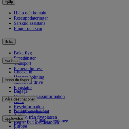
Hjälp
Hjälp och kontakt
Reseuppdateringar
Särskild assistans
Frågor och svar
Boka
Boka flyg
Resetjänster
Hantera
Transport
Planera din resa
Checka in
Hantera bokning
Innan du flyger
Chauffeur-drive
Flygstatus
Bagage
Visum- och passinformation
Våra destinationer
Hälsa
Reseinformation
Karta över sträckor
Dubai International
Afrika
Till och från flygplatsen
Upplevelse
Asien- och Stillahavsregionen
Regler och meddelanden
Europa