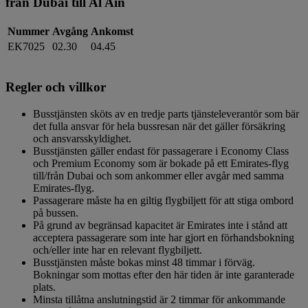
från Dubai till Al Ain
Nummer
Avgång
Ankomst
EK7025
02.30
04.45
Regler och villkor
Busstjänsten sköts av en tredje parts tjänsteleverantör som bär
det fulla ansvar för hela bussresan när det gäller försäkring
och ansvarsskyldighet.
Busstjänsten gäller endast för passagerare i Economy Class
och Premium Economy som är bokade på ett Emirates-flyg
till/från Dubai och som ankommer eller avgår med samma
Emirates-flyg.
Passagerare måste ha en giltig flygbiljett för att stiga ombord
på bussen.
På grund av begränsad kapacitet är Emirates inte i stånd att
acceptera passagerare som inte har gjort en förhandsbokning
och/eller inte har en relevant flygbiljett.
Busstjänsten måste bokas minst 48 timmar i förväg.
Bokningar som mottas efter den här tiden är inte garanterade
plats.
Minsta tillåtna anslutningstid är 2 timmar för ankommande