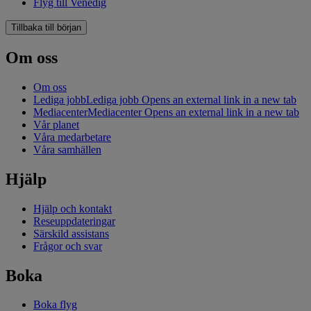
Flyg till Venedig
Tillbaka till början
Om oss
Om oss
Lediga jobb
Lediga jobb Opens an external link in a new tab
Mediacenter
Mediacenter Opens an external link in a new tab
Vår planet
Våra medarbetare
Våra samhällen
Hjälp
Hjälp och kontakt
Reseuppdateringar
Särskild assistans
Frågor och svar
Boka
Boka flyg