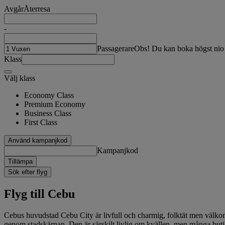
Avgår
Återresa
-
Passagerare
Obs! Du kan boka högst nio 
Klass
Välj klass
Economy Class
Premium Economy
Business Class
First Class
Använd kampanjkod
Kampanjkod
Tillämpa
Sök efter flyg
Flyg till Cebu
Cebus huvudstad Cebu City är livfull och charmig, folktät men välkomn
genom stadskärnan. Den är särskilt livlig om kvällen, men många buti