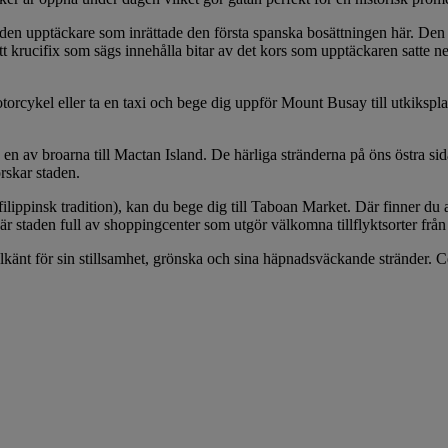
den upptäckare som inrättade den första spanska bosättningen här. Den i
ett krucifix som sägs innehålla bitar av det kors som upptäckaren satte 
cykel eller ta en taxi och bege dig uppför Mount Busay till utkiksplat
n av broarna till Mactan Island. De härliga stränderna på öns östra sida 
rskar staden.
insk tradition), kan du bege dig till Taboan Market. Där finner du alla 
r staden full av shoppingcenter som utgör välkomna tillflyktsorter från
välkänt för sin stillsamhet, grönska och sina häpnadsväckande stränder. 