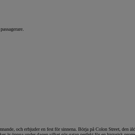
passagerare.
ande, och erbjuder en fest för sinnena. Börja på Colon Street, den äld
ker är öppna under dagen vilket gör gatan perfekt för en historisk prom