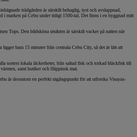
nhägnade trädgården är särskilt behaglig, tyst och avslappnad,
ned i marken på Cebu under tidigt 1500-tal. Det finns i en byggnad mitt
sen Tops. Den bildsköna utsikten är särskilt vacker på natten när
ligger bara 15 minuter från centrala Cebu City, så det är lätt att
sorters lokala läckerheter, från saltad fisk och torkad bläckfisk till
 värmen, samt butiker och filippinsk mat.
Cebu är dessutom en perfekt utgångspunkt för att utforska Visayas-