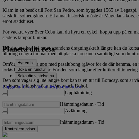
Kläm in ett besök till Fort San Pedro, som byggdes 1565 av Legazpi, 
särskilt i solnedgången. Ett annat historiskt måste är Magellans kors, 
emot stadshuset.
För vackra vyer över Cebu kan du hyra en cykel, hoppa upp på en motor
stadens lampor blinkar.
Planera din resa
När du inte kan stå emot strandens dragningskraft längre kan du korsa e
tillbringa några timmar med att plaska i oceanen samtidigt som du utfo
Hyr en bil
Om du vill bunkra upp med pasalubong (gåvor för de där hemma, en filipp
Boka en rundtur
torkad mango och kakor. För den som längtar efter luftkonditionering ä
Boka din vistelse nu
Den som vågar sig lite längre bort kan ta en tur till Boracay, som är 
regionen, inklusive öarna Panay och Bohol.
Logga in för att tjäna miles på dina resor
Upphämtning
Hämtningsdatum
-
Tid
Avlämning
Inlämningsdatum
-
Tid
Kontrollera priser