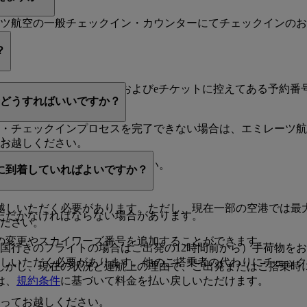
ーツ航空の一般チェックイン・カウンターにてチェックインの
？
る全てのお客様の名字、およびeチケットに控えてある予約番号
合どうすればいいですか？
・チェックインプロセスを完了できない場合は、エミレーツ航
い。
お越しください。
予約番号／PNR
をご入力ください。
に到着していればよいですか？
越しいただく必要があります。ただし、現在一部の空港では最
ただかなければならない場合があります。
ください。
の変更やスカイワーズ番号を追加することができます。
米国行きのフライトの場合はご出発の12時間前から）手荷物を
越しいただく必要があります。他のご搭乗者の代わりにチェッ
しかし、現在の状況と運航上の理由で、ご出発またはご搭乗時
は、
規約条件
に基づいて料金を払い戻しいただけます。
もってお越しください。