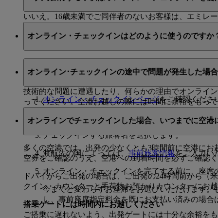
いいえ。16歳未満でご同伴者のないお客様は、エミレ
オンライン・チェックインはどのように使うのですか
オンライン・チェックインの際には、チェックインされ
オンライン･チェックインの途中で問題が発生した場
必要な情報がある場合：
技術的な問題に遭遇したり、何らかの理由でオンライン
オンライン・チェックインページ
をご確認くださ
ってください。空港お越しの際には時間に余裕をもって
チェックインを始める際に、お客様の名字および
オンラインでチェックインした場合、いつまでに空港
チェックインする旅客名を選択します。
多くの空港では、出発の少なくとも3時間前に空港にお
渡航先の国によっては、
事前旅客情報
をご入力い
空券をご確認のうえ、空港への到着時間を必ずご確認
オンライン・チェックインを完了する前に、座席
ドバイからご出発の場合は、ご出発の24時間前から（
クイン・カウンターと手荷物お預かりカウンターにお
今までと変わらずお座席をお選びいただけます。
し、事前座席指定料金を既にお支払い済みの場合
搭乗ゲートには時間内にお越しください
ご搭乗に遅れないよう、出発ゲートには十分な余裕を