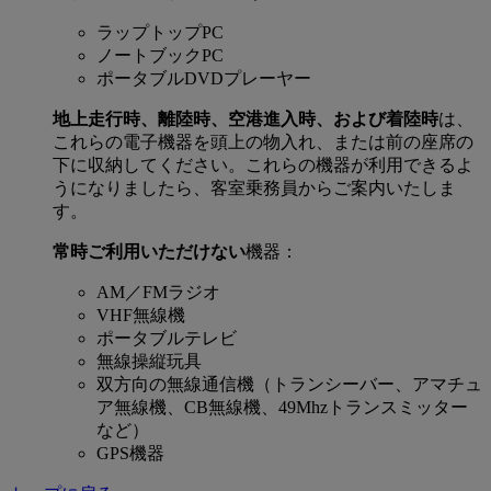
ラップトップPC
ノートブックPC
ポータブルDVDプレーヤー
地上走行時、離陸時、空港進入時、および着陸時
は、
これらの電子機器を頭上の物入れ、または前の座席の
下に収納してください。これらの機器が利用できるよ
うになりましたら、客室乗務員からご案内いたしま
す。
常時ご利用いただけない
機器：
AM／FMラジオ
VHF無線機
ポータブルテレビ
無線操縦玩具
双方向の無線通信機（トランシーバー、アマチュ
ア無線機、CB無線機、49Mhzトランスミッター
など）
GPS機器