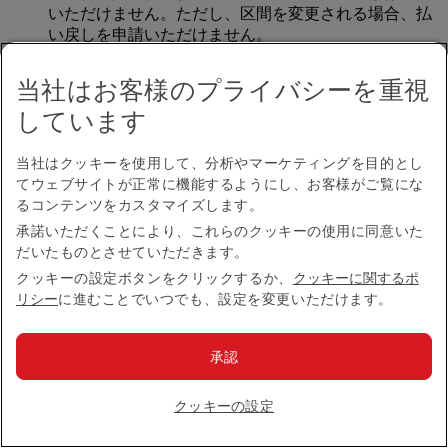
いただけません。ただし、区間を変更される場合、払
い戻しを申請いただけません。
お座席をご変更いただくには、
予約管理
（同じウィン
当社はお客様のプライバシーを重視
ドウで開きます）
にお進みください。
しています
コードシェア便では事前座席指定に料金がかかりま
当社はクッキーを使用して、分析やマーケティングを目的とし
すか？
てウェブサイトが正常に機能するようにし、お客様がご覧にな
るコンテンツをカスタマイズします。
エコノミークラスでご旅行されるお客様への座席指定
承諾いただくことにより、これらのクッキーの使用に同意いた
料金は、エミレーツが運航するフライトにのみ適用さ
だいたものとさせていただきます。
れます。コードシェア提携航空会社のフライトでご旅
クッキーの設定ボタンをクリックするか、
クッキーに関するポ
行される場合は、各提携航空会社にご確認ください。
リシー
に進むことでいつでも、設定を変更いただけます。
旅程に複数のフライトが含まれています。フライト
承認
ごとに事前座席予約料金を支払わなければなりませ
んか？
クッキーの設定
ご旅程に接続便または一旦空港の外に出るお乗り継ぎ