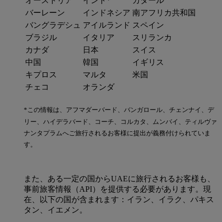
オーストリア
インド*
カタール
バーレーン
インドネシア
南アフリカ共和国
バングラデシュ
アイルランド
スペイン
ブラジル
イタリア
スリランカ
カナダ
日本
スイス
中国
韓国
イギリス
キプロス
マルタ
米国
チェコ
オランダ
*この情報は、アフマダーバード、バンガロール、チェンナイ、デ
リー、ハイデラバード、コーチ、コルカタ、ムンバイ、ティルヴァ
ナンタプラムへご旅行されるお客様に提出が義務付けられていま
す。
また、ある一定の国からUAEに旅行されるお客様も、
事前旅客情報（API）を提供する必要があります。現
在、以下の国が含まれます：イラン、イラク、パキス
タン、イエメン。