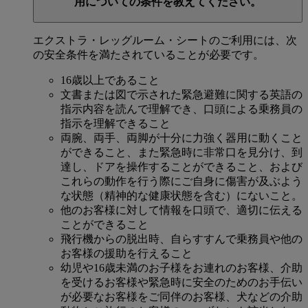
用についての条件を教えてください。
エクストラ・レッグルーム・シートのご利用には、次
の安全条件を満たされていることが必要です。
16歳以上であること
文書または図で示された緊急避難に関する英語の
指示内容を読んで理解でき、口頭による乗務員の
指示を理解できること
両腕、両手、両脚が十分に力強く器用に動くこと
ができること、また緊急時に非常口を見分け、到
達し、ドアを操作することができること、および
これらの動作を行う際にご自身に傷害が及ぶよう
な状態（精神的な健康状態を含む）にないこと。
他のお客様に対して情報を口頭で、適切に伝える
ことができること
飛行機からの脱出時、自らすすんで乗務員や他の
お客様の援助を行えること
幼児や16歳未満のお子様をお連れのお客様、介助
を受けるお客様や緊急時に安全のためのお手伝い
が必要なお客様をご同伴のお客様、犬などの介助