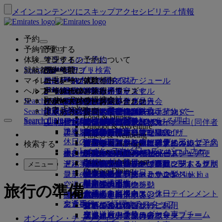
メインコンテンツにスキップ
アクセシビリティ情報
予約
予約管理
予約する
体験
フライトのご予約
オンライン予約について
管理する
Search flight
就航都市
Emiratesアプリ
予約管理
ご出発前に
機内体験
フライト検索
マイレージ
ご出発前に
お手荷物
機内サービスについて
エミレーツ体験
エミレーツ就航都市
ベストプライス保証
予約内容の照会
フライト・スケジュール
Explore Dubai
ヘルプ
手荷物情報
ビザおよびパスポート
ご旅行はここから始まります
家族連れのご旅行
目的地
エミレーツ・スカイワーズ
旅行情報
客室の特徴
お得な運賃
事前座席指定
ご予約のキャンセル
Explore Dubai
エミレーツの提携会社
Search flight
JP
Fly Better
ビザの要件をご確認ください
ご家族でのご旅行
エミレーツ・スカイワーズに入会
ビジネスリワーズ
サポートおよびお問い合わせ
Emiratesアプリ
手荷物情報
エミレーツ体験
就航都市
スペシャルオファー
予約の変更
機内持込み禁止品目
ファーストクラス
Explore
ワンランク上を、飛びつづける。
エミレーツについて
上空と地上のパートナー
検索
Search flight
ビジネスリワーズに登録
サポートおよびお問い合わせ
よくあるご質問
ビザとパスポート情報
家族旅行のプランを練る
エミレーツ・スカイワーズについて
ベストプライス・ファインダー
座席の事前指定
規約および注意事項
受託手荷物（預入れ手荷物）
ビジネスクラス
送迎サービス
アジア太平洋
Food & Drinks
Search flight
Search flight
エミレーツについて
エミレーツの目的地を見る
ワンランク上を、飛びつづける理由
エミレーツの提携会社
Search flight
よくある質問
ご旅行の計画
旅行中の健康アドバイス
ビジネスリワーズについて
サポートおよびお問い合わせ
アップグレード
機内持ち込み手荷物
米国渡航認証
プレミアム・エコノミー
エミレーツのサービス
アナカンパニード・マイナー（同伴者
北・中央・南アメリカ
会員ティア
Outdoor & Adventure
エミレーツ・ストーリー
路線マップ
カンタス航空
アラブ首長国連邦（UAE）のビザ
よくある質問
ホテルの予約
送迎サービスの管理
医療情報フォーム（MEDIF）
追加手荷物許容量を購入
エコノミークラス
季節の行事
のないお子様）
アフリカ
フライドバイ
ビジネスリワーズに登録
変更またはキャンセル
Fitness & Wellbeing
flydubai
休日のアイデア
メディア・センター
メディア・センタ
ツアーとアクティビティ
アクセシブルな旅行の予約
お食事に関する情報
追加の受託手荷物許容量について
快適な機内
非接触（コンタクトレス）の旅
妊娠中
ヨーロッパ
キャッシュ+マイル
ビジネスリワーズにログイン
ビザとパスポートに関するヘルプ
お近くのエミレーツオフィスでご予約
検索する
Culture & Heritage
エミレーツ・スカイワーズ・パートナー
ー Opens an external link in a new tab
ビーチの目的地
Beach & Marine
旅行サービス
オンライン・チェックイン
機内エンターテインメント
エミレーツのラウンジ
UAEへの持込み禁止品目
ドバイでの手荷物サービス
手荷物許容量
中東
デジタル会員カード
特典
フィードバックとクレーム
当社ネットワークとコードシェア便
Family entertainment
グループ企業
自然の中の休日
ドバイ国際空港
遅延手荷物または破損手荷物
ディスカバー・ドバイ
ミート＆グリートの手配
チェックイン・オプション
iceの最新コンテンツ
ファーストクラス・ラウンジ
子供および幼児向け運賃に関する規則
マイ・ファミリー・プログラム
プログラム内容
手荷物の紛失または盗難に関するサポ
その他のエミレーツ商品
ミート＆グリ
メニュー
Outdoor Dining
安全
歴史と文化の休日
ice TV Live
フライト状況
最新の目的地
ートの手配 Opens an external link in a
エミレーツ・ターミナル3
ビジネスクラス・ラウンジ
チャイルドシートとかご型ベッド
マイルのご利用
よくある質問
ート
特別支援サービスとリクエスト
機内Wi-Fi
財務の透明性
都市での滞在
new tab
空港で
ターミナル間の移動
世界各地のラウンジ
ヘルシンキ
マイルの申請
ドバイ・コネクト
手荷物と遺失物
旅行の準備
ドバイ・コネクト
お子様向け機内エンターテインメント
責任あるビジネス
食通のお客様向けの休日
機内にて
運航の変更
空港送迎の予約
パートナーラウンジ
杭州
マイルを購入する
旅行の準備
交通手段
お食事
エミレーツで活躍するスタッフ
シャトルバス・サービス
有料でのラウンジのご利用
お子様連れのご旅行
ダナン
マイルのご獲得
最近の渡航情報
空港で
空港送迎の予約
ファーストクラスのお食事
エミレーツのリーダーシップチーム
マルハバ・ラウンジ
幼児連れのご旅行
深圳
スカイワーズ・スカイサーファー
フライトの状況の確認
エミレーツ・スカイワーズ
オンライン・チェックイン