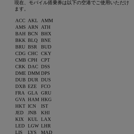
現在、モバイル搭乗券は以下の空港でご使用いただけ
ます。
ACC
AKL
AMM
AMS
ARN
ATH
BAH
BCN
BHX
BKK
BLQ
BNE
BRU
BSR
BUD
CDG
CHC
CKY
CMB
CPH
CPT
CRK
DAC
DSS
DME
DMM
DPS
DUB
DUR
DUS
DXB
EZE
FCO
FRA
GLA
GRU
GVA
HAM
HKG
HKT
ICN
IST
JED
JNB
KHI
KIX
KUL
LAX
LED
LGW
LHR
LIS
LYS
MAD