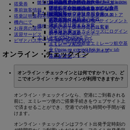
レンタカー予約
ビジネスクラスのお食事
採用
採用 Opens an external link in a new
Skywards Exclusives
Skywards Exclusives
エミレーツでショッピング
特別なお手伝い
幼児の手荷物許容量
シェムリアップ
エミレーツ・ビジネスリワーズ
搭乗券
tab
Opens an external link in a new tab
提携航空会社
プレミアム・エコノミーのお食事
エミレーツ免税品コレクション
子供および幼児のお食事
エミレーツのアクセシブルな旅行
エミレーツの機内体験
事前旅客情報
私たちの地球
提携会社
空港駐車場
エコノミークラスのお食事
空港駐車場 Opens an
お子様の楽しみ
エミレーツ・オフィシャル・ストア
特別支援サービスとリクエスト
ツールとリソース
搭乗証明書のリクエスト
サステナビリティの実践
スカイワーズ鉄道
external link in a new tab
お飲み物
お子様向け機内エンターテインメント
モバイルとEmiratesアプリ
機内にて
環境保護に関する方針
マイルカリキュレータ
機種一覧
小さいお子様向けのおもちゃ
予約のキャンセルまたは変更
お座席の選択
環境報告書
エミレーツ・スカイワーズにログイン
ボーイング777
お子様のアクティビティ
フライトの遅延
送迎サービス
エミレーツのコミュニティ
スカイワーズ+
エミレーツA380
エミレーツについて
ビザとパスポートに関するアドバイス
エミレーツ航空基金
エミレーツ航空基
エミレーツA350
金 Opens an external link in a new tab
エミレーツ・エグゼクティブ
オンライン・チェックイン
スポンサーシップ
座席配置図
オンライン・チェックインとは何ですか？いつ、ど
こでオンライン・チェックインが利用できますか？
オンライン・チェックインなら、空港にご到着される
前に、エミレーツ便のご搭乗手続きをウェブサイト上
で済ませることができ、空港での待ち時間や手間が省
けます。
オンライン・チェックインはフライト出発予定時刻の