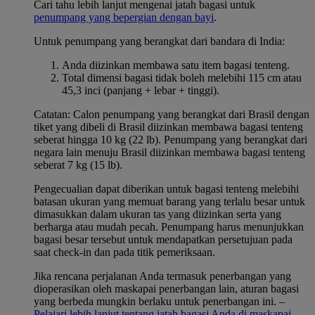
Cari tahu lebih lanjut mengenai jatah bagasi untuk
penumpang yang bepergian dengan bayi
.
Untuk penumpang yang berangkat dari bandara di India:
Anda diizinkan membawa satu item bagasi tenteng.
Total dimensi bagasi tidak boleh melebihi 115 cm atau
45,3 inci (panjang + lebar + tinggi).
Catatan: Calon penumpang yang berangkat dari Brasil dengan
tiket yang dibeli di Brasil diizinkan membawa bagasi tenteng
seberat hingga 10 kg (22 lb). Penumpang yang berangkat dari
negara lain menuju Brasil diizinkan membawa bagasi tenteng
seberat 7 kg (15 lb).
Pengecualian dapat diberikan untuk bagasi tenteng melebihi
batasan ukuran yang memuat barang yang terlalu besar untuk
dimasukkan dalam ukuran tas yang diizinkan serta yang
berharga atau mudah pecah. Penumpang harus menunjukkan
bagasi besar tersebut untuk mendapatkan persetujuan pada
saat check-in dan pada titik pemeriksaan.
Jika rencana perjalanan Anda termasuk penerbangan yang
dioperasikan oleh maskapai penerbangan lain, aturan bagasi
yang berbeda mungkin berlaku untuk penerbangan ini. –
Pelajari lebih lanjut tentang jatah bagasi Anda di maskapai