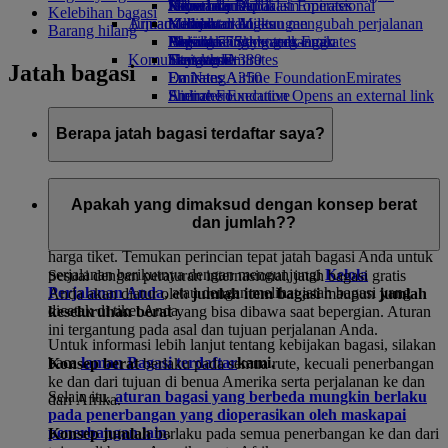
Minuman
Hiburan anak
Keberlanjutan dalam operasional
Jakarta ke Dubai
Skywards Rail
Ponsel dan Aplikasi Emirates
Kelebihan bagasi
Armada kami
Tujuan terbaru
Mainan anak
Kebijakan lingkungan
Kalkulator Miles
Membatalkan atau mengubah perjalanan
Barang hilang
Boeing 777
Aktivitas untuk anak-anak
Laporan lingkungan
Helsinki
Masuk ke Skywards Emirates
Perjalanan yang terganggu
Komunitas kami
Emirates A380
Hangzhou
Skywards+
Tentang Emirates
Jatah bagasi
Emirates A350
Emirates Airline Foundation
Da Nang
Emirates
Emirates Executive
Airline Foundation Opens an external link
Shenzhen
Denah kursi
in a new tab
Siem Reap
Sponsor
Berapa jatah bagasi terdaftar saya?
Emirates memiliki salah satu kebijakan bagasi yang paling
banyak di dunia.
Apakah yang dimaksud dengan konsep berat
dan jumlah??
Jatah bagasi terdaftar Anda tergantung pada rute dan jenis
harga tiket. Temukan perincian tepat jatah bagasi Anda untuk
perjalanan berikutnya dengan mengunjungi
Kelola
Sesuai dengan peraturan internasional, jatah bagasi gratis
Perjalanan Anda
, atau dengan melihat jatah bagasi yang
Anda akan diatur oleh
jumlah item bagasi
maupun
jumlah
dicetak di tiket Anda.
keseluruhan berat
yang bisa dibawa saat bepergian. Aturan
ini tergantung pada asal dan tujuan perjalanan Anda.
Untuk informasi lebih lanjut tentang kebijakan bagasi, silakan
baca
laman Bagasi terdaftar
kami.
Konsep berat
berlaku pada semua rute, kecuali penerbangan
ke dan dari tujuan di benua Amerika serta perjalanan ke dan
Selain itu,
aturan bagasi yang berbeda mungkin berlaku
dari Afrika.
pada penerbangan yang dioperasikan oleh maskapai
penerbangan lain
.
Konsep jumlah
berlaku pada semua penerbangan ke dan dari