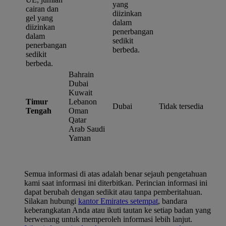
yang
cairan dan
diizinkan
gel yang
dalam
diizinkan
penerbangan
dalam
sedikit
penerbangan
berbeda.
sedikit
berbeda.
Bahrain
Dubai
Kuwait
Timur
Lebanon
Dubai
Tidak tersedia
Tengah
Oman
Qatar
Arab Saudi
Yaman
Semua informasi di atas adalah benar sejauh pengetahuan
kami saat informasi ini diterbitkan. Perincian informasi ini
dapat berubah dengan sedikit atau tanpa pemberitahuan.
Silakan hubungi
kantor Emirates setempat
, bandara
keberangkatan Anda atau ikuti tautan ke setiap badan yang
berwenang untuk memperoleh informasi lebih lanjut.