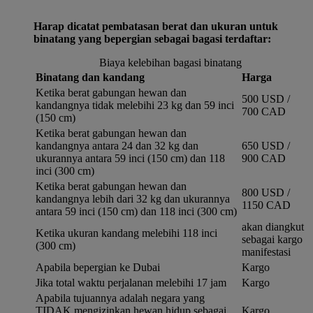
Harap dicatat pembatasan berat dan ukuran untuk
binatang yang bepergian sebagai bagasi terdaftar:
Biaya kelebihan bagasi binatang
Binatang dan kandang
Harga
Ketika berat gabungan hewan dan
500 USD /
kandangnya tidak melebihi 23 kg dan 59 inci
700 CAD
(150 cm)
Ketika berat gabungan hewan dan
kandangnya antara 24 dan 32 kg dan
650 USD /
ukurannya antara 59 inci (150 cm) dan 118
900 CAD
inci (300 cm)
Ketika berat gabungan hewan dan
800 USD /
kandangnya lebih dari 32 kg dan ukurannya
1150 CAD
antara 59 inci (150 cm) dan 118 inci (300 cm)
akan diangkut
Ketika ukuran kandang melebihi 118 inci
sebagai kargo
(300 cm)
manifestasi
Apabila bepergian ke Dubai
Kargo
Jika total waktu perjalanan melebihi 17 jam
Kargo
Apabila tujuannya adalah negara yang
TIDAK mengizinkan hewan hidup sebagai
Kargo