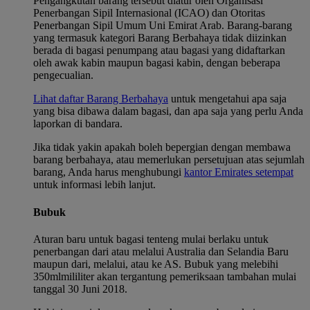
Pengangkutan barang tersebut diatur oleh Organisasi
Penerbangan Sipil Internasional (ICAO) dan Otoritas
Penerbangan Sipil Umum Uni Emirat Arab. Barang-barang
yang termasuk kategori Barang Berbahaya tidak diizinkan
berada di bagasi penumpang atau bagasi yang didaftarkan
oleh awak kabin maupun bagasi kabin, dengan beberapa
pengecualian.
Lihat daftar Barang Berbahaya
untuk mengetahui apa saja
yang bisa dibawa dalam bagasi, dan apa saja yang perlu Anda
laporkan di bandara.
Jika tidak yakin apakah boleh bepergian dengan membawa
barang berbahaya, atau memerlukan persetujuan atas sejumlah
barang, Anda harus menghubungi
kantor Emirates setempat
untuk informasi lebih lanjut.
Bubuk
Aturan baru untuk bagasi tenteng mulai berlaku untuk
penerbangan dari atau melalui Australia dan Selandia Baru
maupun dari, melalui, atau ke AS. Bubuk yang melebihi
350
ml
mililiter
akan tergantung pemeriksaan tambahan mulai
tanggal 30 Juni 2018.