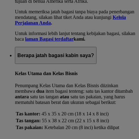
tujuan di benua Amerika serta Afrika.
Untuk memeriksa jatah bagasi tanpa biaya pada penerbangan
mendatang, silakan lihat tiket Anda atau kunjungi
Kelola
Perjalanan Anda
.
Untuk informasi lebih lanjut tentang kebijakan bagasi, silakan
baca
laman Bagasi terdaftar
kami.
Berapa jatah bagasi kabin saya?
Kelas Utama dan Kelas Bisnis
Penumpang Kelas Utama dan Kelas Bisnis diizinkan
membawa
dua
item bagasi tenteng: satu tas kantor ditambah
antara
satu tas tangan
atau
satu tas pakaian, yang harus
mematuhi batasan berat dan ukuran sebagai berikut:
Tas kantor:
45 x 35 x 20 cm (18 x 14 x 8 inci)
Tas tangan:
55 x 38 x 22 cm (22 x 15 x 8 inci)
Tas pakaian:
Ketebalan 20 cm (8 inci) ketika dilipat