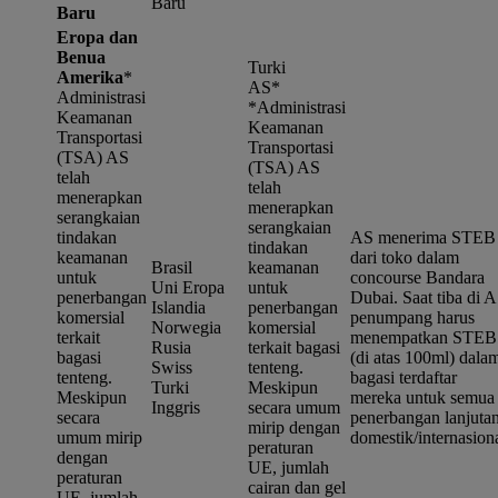
Baru
Baru
Eropa dan
Benua
Turki
Amerika
*
AS*
Administrasi
*
Administrasi
Keamanan
Keamanan
Transportasi
Transportasi
(TSA) AS
(TSA) AS
telah
telah
menerapkan
menerapkan
serangkaian
serangkaian
tindakan
AS menerima STEB
tindakan
keamanan
dari toko dalam
Brasil
keamanan
untuk
concourse Bandara
Uni Eropa
untuk
penerbangan
Dubai. Saat tiba di A
Islandia
penerbangan
komersial
penumpang harus
Norwegia
komersial
terkait
menempatkan STEB
Rusia
terkait bagasi
bagasi
(di atas 100ml) dala
Swiss
tenteng.
tenteng.
bagasi terdaftar
Turki
Meskipun
Meskipun
mereka untuk semua
Inggris
secara umum
secara
penerbangan lanjuta
mirip dengan
umum mirip
domestik/internasiona
peraturan
dengan
UE, jumlah
peraturan
cairan dan gel
UE, jumlah