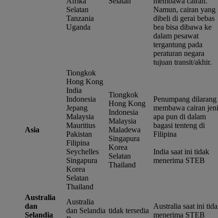
Afrika
Selatan
membawa cairan.
Selatan
Namun, cairan yang
Tanzania
dibeli di gerai bebas
Uganda
bea bisa dibawa ke
dalam pesawat
tergantung pada
peraturan negara
tujuan transit/akhir.
Tiongkok
Hong Kong
India
Tiongkok
Indonesia
Penumpang dilarang
Hong Kong
Jepang
membawa cairan jeni
Indonesia
Malaysia
apa pun di dalam
Malaysia
Mauritius
bagasi tenteng di
Asia
Maladewa
Pakistan
Filipina
Singapura
Filipina
Korea
Seychelles
India saat ini tidak
Selatan
Singapura
menerima STEB
Thailand
Korea
Selatan
Thailand
Australia
Australia
dan
Australia saat ini tid
dan Selandia
tidak tersedia
Selandia
menerima STEB