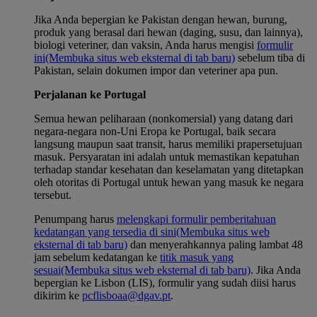
Jika Anda bepergian ke Pakistan dengan hewan, burung,
produk yang berasal dari hewan (daging, susu, dan lainnya),
biologi veteriner, dan vaksin, Anda harus mengisi
formulir
ini
(Membuka situs web eksternal di tab baru)
sebelum tiba di
Pakistan, selain dokumen impor dan veteriner apa pun.
Perjalanan ke Portugal
Semua hewan peliharaan (nonkomersial) yang datang dari
negara-negara non-Uni Eropa ke Portugal, baik secara
langsung maupun saat transit, harus memiliki prapersetujuan
masuk. Persyaratan ini adalah untuk memastikan kepatuhan
terhadap standar kesehatan dan keselamatan yang ditetapkan
oleh otoritas di Portugal untuk hewan yang masuk ke negara
tersebut.
Penumpang harus
melengkapi formulir pemberitahuan
kedatangan yang tersedia di sini
(Membuka situs web
eksternal di tab baru)
dan menyerahkannya paling lambat 48
jam sebelum kedatangan ke
titik masuk yang
sesuai
(Membuka situs web eksternal di tab baru)
. Jika Anda
bepergian ke Lisbon (LIS), formulir yang sudah diisi harus
dikirim ke
pcflisboaa@dgav.pt
.