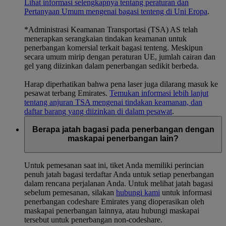
Lihat informasi selengkapnya tentang peraturan dan
Pertanyaan Umum mengenai bagasi tenteng di Uni Eropa
.
*Administrasi Keamanan Transportasi (TSA) AS telah
menerapkan serangkaian tindakan keamanan untuk
penerbangan komersial terkait bagasi tenteng. Meskipun
secara umum mirip dengan peraturan UE, jumlah cairan dan
gel yang diizinkan dalam penerbangan sedikit berbeda.
Harap diperhatikan bahwa pena laser juga dilarang masuk ke
pesawat terbang Emirates.
Temukan informasi lebih lanjut
tentang anjuran TSA mengenai tindakan keamanan, dan
daftar barang yang diizinkan di dalam pesawat
.
Berapa jatah bagasi pada penerbangan dengan
maskapai penerbangan lain?
Untuk pemesanan saat ini, tiket Anda memiliki perincian
penuh jatah bagasi terdaftar Anda untuk setiap penerbangan
dalam rencana perjalanan Anda. Untuk melihat jatah bagasi
sebelum pemesanan, silakan
hubungi kami
untuk informasi
penerbangan codeshare Emirates yang dioperasikan oleh
maskapai penerbangan lainnya, atau hubungi maskapai
tersebut untuk penerbangan non-codeshare.