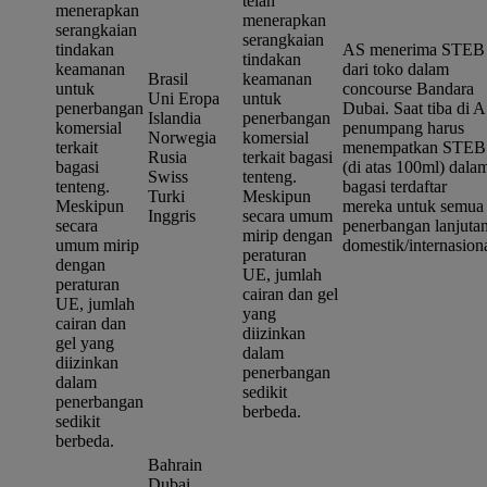
telah
menerapkan
menerapkan
serangkaian
serangkaian
tindakan
AS menerima STEB
tindakan
keamanan
dari toko dalam
Brasil
keamanan
untuk
concourse Bandara
Uni Eropa
untuk
penerbangan
Dubai. Saat tiba di A
Islandia
penerbangan
komersial
penumpang harus
Norwegia
komersial
terkait
menempatkan STEB
Rusia
terkait bagasi
bagasi
(di atas 100ml) dala
Swiss
tenteng.
tenteng.
bagasi terdaftar
Turki
Meskipun
Meskipun
mereka untuk semua
Inggris
secara umum
secara
penerbangan lanjuta
mirip dengan
umum mirip
domestik/internasiona
peraturan
dengan
UE, jumlah
peraturan
cairan dan gel
UE, jumlah
yang
cairan dan
diizinkan
gel yang
dalam
diizinkan
penerbangan
dalam
sedikit
penerbangan
berbeda.
sedikit
berbeda.
Bahrain
Dubai