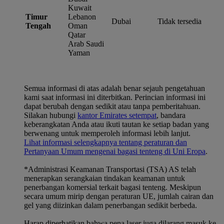
Kuwait
Timur
Lebanon
Dubai
Tidak tersedia
Tengah
Oman
Qatar
Arab Saudi
Yaman
Semua informasi di atas adalah benar sejauh pengetahuan
kami saat informasi ini diterbitkan. Perincian informasi ini
dapat berubah dengan sedikit atau tanpa pemberitahuan.
Silakan hubungi
kantor Emirates setempat
, bandara
keberangkatan Anda atau ikuti tautan ke setiap badan yang
berwenang untuk memperoleh informasi lebih lanjut.
Lihat informasi selengkapnya tentang peraturan dan
Pertanyaan Umum mengenai bagasi tenteng di Uni Eropa
.
*Administrasi Keamanan Transportasi (TSA) AS telah
menerapkan serangkaian tindakan keamanan untuk
penerbangan komersial terkait bagasi tenteng. Meskipun
secara umum mirip dengan peraturan UE, jumlah cairan dan
gel yang diizinkan dalam penerbangan sedikit berbeda.
Harap diperhatikan bahwa pena laser juga dilarang masuk ke