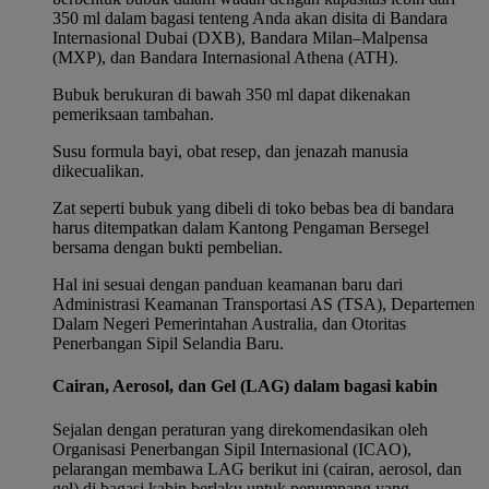
350 ml dalam bagasi tenteng Anda akan disita di Bandara
Internasional Dubai (DXB), Bandara Milan–Malpensa
(MXP), dan Bandara Internasional Athena (ATH).
Bubuk berukuran di bawah 350 ml dapat dikenakan
pemeriksaan tambahan.
Susu formula bayi, obat resep, dan jenazah manusia
dikecualikan.
Zat seperti bubuk yang dibeli di toko bebas bea di bandara
harus ditempatkan dalam Kantong Pengaman Bersegel
bersama dengan bukti pembelian.
Hal ini sesuai dengan panduan keamanan baru dari
Administrasi Keamanan Transportasi AS (TSA), Departemen
Dalam Negeri Pemerintahan Australia, dan Otoritas
Penerbangan Sipil Selandia Baru.
Cairan, Aerosol, dan Gel (LAG) dalam bagasi kabin
Sejalan dengan peraturan yang direkomendasikan oleh
Organisasi Penerbangan Sipil Internasional (ICAO),
pelarangan membawa LAG berikut ini (cairan, aerosol, dan
gel) di bagasi kabin berlaku untuk penumpang yang