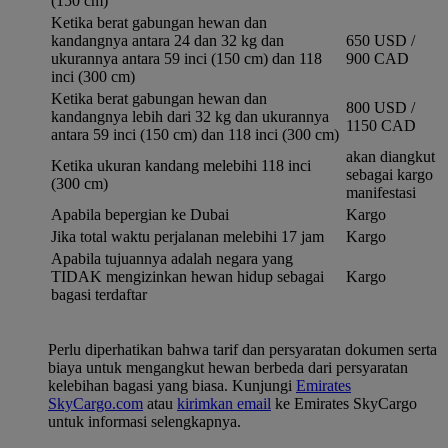
(150 cm)
Ketika berat gabungan hewan dan
kandangnya antara 24 dan 32 kg dan
650 USD /
ukurannya antara 59 inci (150 cm) dan 118
900 CAD
inci (300 cm)
Ketika berat gabungan hewan dan
800 USD /
kandangnya lebih dari 32 kg dan ukurannya
1150 CAD
antara 59 inci (150 cm) dan 118 inci (300 cm)
akan diangkut
Ketika ukuran kandang melebihi 118 inci
sebagai kargo
(300 cm)
manifestasi
Apabila bepergian ke Dubai
Kargo
Jika total waktu perjalanan melebihi 17 jam
Kargo
Apabila tujuannya adalah negara yang
TIDAK mengizinkan hewan hidup sebagai
Kargo
bagasi terdaftar
Perlu diperhatikan bahwa tarif dan persyaratan dokumen serta
biaya untuk mengangkut hewan berbeda dari persyaratan
kelebihan bagasi yang biasa. Kunjungi
Emirates
SkyCargo.com
atau
kirimkan email
ke Emirates SkyCargo
untuk informasi selengkapnya.