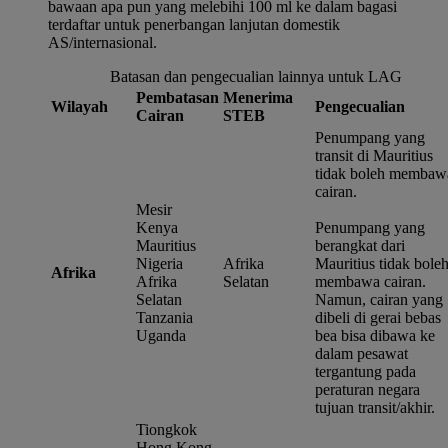
bawaan apa pun yang melebihi 100 ml ke dalam bagasi
terdaftar untuk penerbangan lanjutan domestik
AS/internasional.
Batasan dan pengecualian lainnya untuk LAG
Pembatasan
Menerima
Wilayah
Pengecualian
Cairan
STEB
Penumpang yang
transit di Mauritius
tidak boleh membaw
cairan.
Mesir
Kenya
Penumpang yang
Mauritius
berangkat dari
Nigeria
Afrika
Mauritius tidak bole
Afrika
Afrika
Selatan
membawa cairan.
Selatan
Namun, cairan yang
Tanzania
dibeli di gerai bebas
Uganda
bea bisa dibawa ke
dalam pesawat
tergantung pada
peraturan negara
tujuan transit/akhir.
Tiongkok
Hong Kong