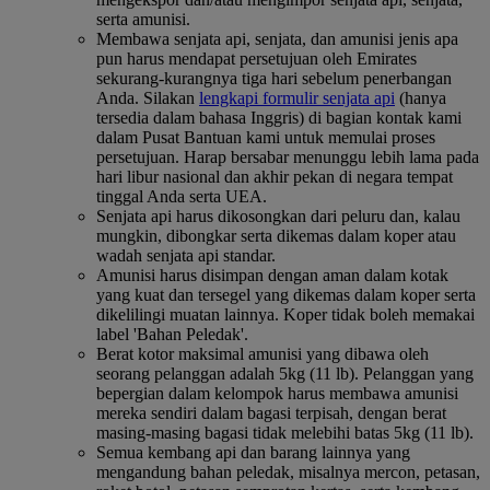
serta amunisi.
Membawa senjata api, senjata, dan amunisi jenis apa
pun harus mendapat persetujuan oleh Emirates
sekurang-kurangnya tiga hari sebelum penerbangan
Anda. Silakan
lengkapi formulir senjata api
(hanya
tersedia dalam bahasa Inggris) di bagian kontak kami
dalam Pusat Bantuan kami untuk memulai proses
persetujuan. Harap bersabar menunggu lebih lama pada
hari libur nasional dan akhir pekan di negara tempat
tinggal Anda serta UEA.
Senjata api harus dikosongkan dari peluru dan, kalau
mungkin, dibongkar serta dikemas dalam koper atau
wadah senjata api standar.
Amunisi harus disimpan dengan aman dalam kotak
yang kuat dan tersegel yang dikemas dalam koper serta
dikelilingi muatan lainnya. Koper tidak boleh memakai
label 'Bahan Peledak'.
Berat kotor maksimal amunisi yang dibawa oleh
seorang pelanggan adalah 5kg (11 lb). Pelanggan yang
bepergian dalam kelompok harus membawa amunisi
mereka sendiri dalam bagasi terpisah, dengan berat
masing-masing bagasi tidak melebihi batas 5kg (11 lb).
Semua kembang api dan barang lainnya yang
mengandung bahan peledak, misalnya mercon, petasan,