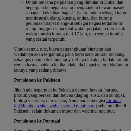
Untuk rencana perjalanan yang dimulai di Dubai dan
bepergian ke negara yang mengizinkan hewan masuk
sebagai "kelebihan bagasi" (yaitu, bukan sebagai kargo
manifestasi), elang, kucing, anjing, dan burung
peliharaan dapat diangkut sebagai bagasi terdaftar di
ruang tunggu selama total waktu perjalanan (termasuk
waktu transit) kurang dari 17 jam, dan semua kondisi
yang sesuai terpenuhi.
Untuk semua rute, biaya pengangkutan binatang dan
wadahnya akan tergantung pada berat serta ukuran binatang
sekaligus ditambah kandangnya. Biaya ini akan berlaku untuk
semua kasus, bahkan ketika tidak ada bagasi yang didaftarkan
lainnya yang sedang dibawa.
Perjalanan ke Pakistan
Jika Anda bepergian ke Pakistan dengan hewan, burung,
produk yang berasal dari hewan (daging, susu, dan lainnya),
biologi veteriner, dan vaksin, Anda harus mengisi
formulir
ini
(Membuka situs web eksternal di tab baru)
sebelum tiba di
Pakistan, selain dokumen impor dan veteriner apa pun.
Perjalanan ke Portugal
Semua hewan peliharaan (nonkomersial) yang datang dari