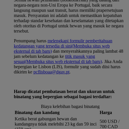
negara-negara non-Uni Eropa ke Portugal, baik secara
langsung maupun saat transit, harus memiliki prapersetujuan
masuk. Persyaratan ini adalah untuk memastikan kepatuhan
terhadap standar kesehatan dan keselamatan yang ditetapkan
oleh otoritas di Portugal untuk hewan yang masuk ke negara
tersebut.
Penumpang harus
melengkapi formulir pemberitahuan
kedatangan yang tersedia di sini
(Membuka situs web
eksternal di tab baru)
dan menyerahkannya paling lambat 48
jam sebelum kedatangan ke
titik masuk yang
sesuai
(Membuka situs web eksternal di tab baru)
. Jika Anda
bepergian ke Lisbon (LIS), formulir yang sudah diisi harus
dikirim ke
pcflisboaa@dgav.pt
.
Harap dicatat pembatasan berat dan ukuran untuk
binatang yang bepergian sebagai bagasi terdaftar:
Biaya kelebihan bagasi binatang
Binatang dan kandang
Harga
Ketika berat gabungan hewan dan
500 USD /
kandangnya tidak melebihi 23 kg dan 59 inci
700 CAD