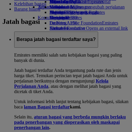
Minuman
Hiburan anak
Keberlanjutan dalam operasional
Jakarta ke Dubai
Skywards Rail
Ponsel dan Aplikasi Emirates
Kelebihan bagasi
Armada kami
Tujuan terbaru
Mainan anak
Kebijakan lingkungan
Kalkulator Miles
Membatalkan atau mengubah perjalanan
Barang hilang
Boeing 777
Aktivitas untuk anak-anak
Laporan lingkungan
Helsinki
Masuk ke Skywards Emirates
Perjalanan yang terganggu
Komunitas kami
Emirates A380
Hangzhou
Skywards+
Tentang Emirates
Jatah bagasi
Emirates A350
Emirates Airline Foundation
Da Nang
Emirates
Emirates Executive
Airline Foundation Opens an external link
Shenzhen
Denah kursi
in a new tab
Siem Reap
Sponsor
Berapa jatah bagasi terdaftar saya?
Emirates memiliki salah satu kebijakan bagasi yang paling
banyak di dunia.
Jatah bagasi terdaftar Anda tergantung pada rute dan jenis
harga tiket. Temukan perincian tepat jatah bagasi Anda untuk
perjalanan berikutnya dengan mengunjungi
Kelola
Perjalanan Anda
, atau dengan melihat jatah bagasi yang
dicetak di tiket Anda.
Untuk informasi lebih lanjut tentang kebijakan bagasi, silakan
baca
laman Bagasi terdaftar
kami.
Selain itu,
aturan bagasi yang berbeda mungkin berlaku
pada penerbangan yang dioperasikan oleh maskapai
penerbangan lain
.