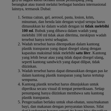
berangkat atau transit melalui berbagai bandara internasional
lainnya, termasuk Dubai:
Semua cairan, gel, aerosol, pasta, losion, krim,
minuman, dan benda lain dengan wujud serupa harus
dimasukkan ke dalam wadah dengan isi
tidak melebihi
100 ml
. Bubuk yang dibawa dalam wadah yang
melebihi 100 ml tidak akan diterima, meskipun wadah
tersebut hanya terisi sebagian.
Wadah tersebut harus ditempatkan dalam kantong
plastik transparan yang dapat disegel ulang dengan
kapasitas maksimal tidak melebihi
satu liter
. Kantong
yang lebih besar atau yang tidak dapat disegel ulang,
seperti kantong sandwich yang dapat dilipat, tidak
diizinkan.
Wadah tersebut harus dapat dimasukkan dengan pas ke
dalam kantong plastik transparan yang harus tertutup
sempurna.
Kantong plastik tersebut harus ditunjukkan untuk
diperiksa secara visual di tempat pemeriksaan. Setiap
penumpang hanya diizinkan membawa satu kantong
plastik transparan.
Pengecualian berlaku untuk obat-obatan, susu/makanan
bayi, dan makanan dengan persyaratan khusus. Sifat
dari kandungan barang seperti itu harus bisa dipastikan