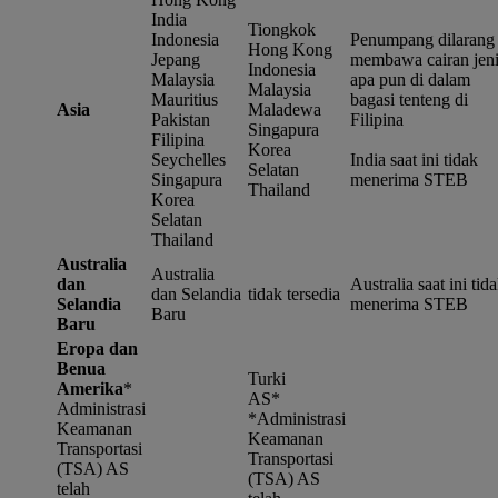
India
Tiongkok
Indonesia
Penumpang dilarang
Hong Kong
Jepang
membawa cairan jeni
Indonesia
Malaysia
apa pun di dalam
Malaysia
Mauritius
bagasi tenteng di
Asia
Maladewa
Pakistan
Filipina
Singapura
Filipina
Korea
Seychelles
India saat ini tidak
Selatan
Singapura
menerima STEB
Thailand
Korea
Selatan
Thailand
Australia
Australia
dan
Australia saat ini tid
dan Selandia
tidak tersedia
Selandia
menerima STEB
Baru
Baru
Eropa dan
Benua
Turki
Amerika
*
AS*
Administrasi
*
Administrasi
Keamanan
Keamanan
Transportasi
Transportasi
(TSA) AS
(TSA) AS
telah