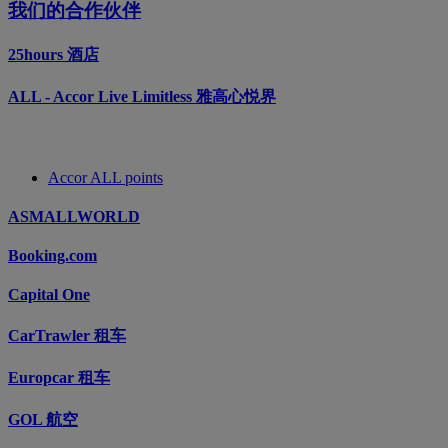
我们的合作伙伴
25hours 酒店
ALL - Accor Live Limitless 雅高心悦界
Accor ALL points
ASMALLWORLD
Booking.com
Capital One
CarTrawler 租车
Europcar 租车
GOL 航空