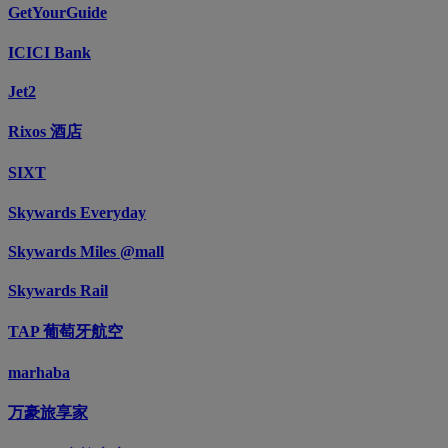
GetYourGuide
ICICI Bank
Jet2
Rixos 酒店
SIXT
Skywards Everyday
Skywards Miles @mall
Skywards Rail
TAP 葡萄牙航空
marhaba
万豪旅享家