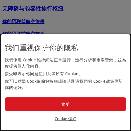
无障碍与包容性旅行枢纽
你的阿联酋航空旅程
你的阿联酋航空旅程
我们重视保护你的隐私
出发
到达
机上
我們使用 Cookie 維持網站正常運行，進行分析和市場營銷，並為
航班起飞前
你提供個人化內容。
转机
接受即表示你同意使用此等所有 Cookie。
你可以點擊 Cookie 偏好按鈕或隨時透過我們的
Cookie 政策
更新
无障碍旅行
你的偏好。
返回顶部
接受
管理预订
Cookie 偏好
升级我的阿联酋航空航班
变更阿联酋航空航班