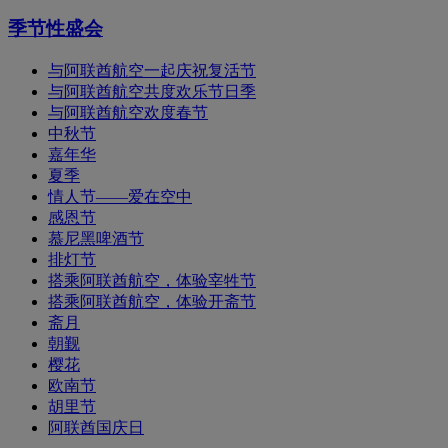
季节性盛会
与阿联酋航空一起庆祝复活节
与阿联酋航空共度欢乐节日季
与阿联酋航空欢度春节
中秋节
嘉年华
夏季
情人节——爱在空中
感恩节
慕尼黑啤酒节
排灯节
搭乘阿联酋航空，体验宰牲节
搭乘阿联酋航空，体验开斋节
斋月
朝觐
樱花
欧南节
胡里节
阿联酋国庆日