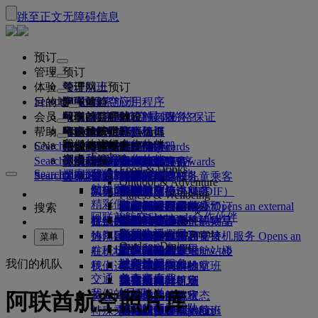
跳至正文
无障碍信息
预订
管理
预订
体验
预订航班
关于网上预订
管理
Search flight
目的地
阿联酋航空应用程序
管理预订
起飞前
空中体验
搜索航班
会员
起飞前
行李
航班都有哪些设施与服务？
阿联酋航空体验
我们的目的地
阿联酋航空最优价格保证
检索预订
航班时刻表
Explore Dubai
帮助
行李信息
签证和护照
你的旅程由此开始
家庭旅行
目的地
阿联酋航空Skywards
旅行信息
舱等特色
特惠机票
座位选择
取消预订
Explore Dubai
我们的旅行合作伙伴
Search flight
CN
查找签证要求
和家人一同出行
飞悦卓越
加入阿联酋航空 Skywards
企业商务奖励
帮助和联系方式
行李信息
阿联酋航空体验
我们的目的地
特别优惠
票价保留
更改预订
危险品手册
头等舱
Explore
空中和地面合作伙伴
探索
Search flight
飞悦卓越
关于我们
注册你的公司
帮助和联系方式
你的问题
阿联酋航空应用程序
签证和护照信息
规划你的家庭旅行
关于阿联酋航空Skywards
最佳票价搜索
选择你的座位
规则与公告
托运行李
商务舱
专车接送服务
亚太地区
Food & Drinks
Search flight
探索阿联酋航空目的地
我们的旅行合作伙伴
Search flight
Search flight
关于我们
常见问题
计划行程
健康
飞悦卓越的理由
企业商务奖励
帮助和联系方式
升级航班
随身行李
美国旅行授权
豪华经济舱
阿联酋航空服务
无成人陪伴的儿童乘客
美洲
会员级别
Outdoor & Adventure
航线图
澳洲航空
阿联酋签证
我们的故事
常见问题
预订酒店
管理专车接送服务
医疗信息表（MEDIF）
购买更多行李额度
经济舱
季节和节日
怀孕
非洲
迪拜航空
注册你的公司
更改或取消
Fitness & Wellbeing
flydubai
精彩假日
旅游项目和活动
预订无障碍旅行
餐食信息
额外托运行李额度
机上舒适用品
无接触旅程
行李额度
媒体中心
欧洲
现金+里程
登录“企业商务奖励”
签证和护照帮助
阿联酋航空办事处预订
媒体中心 Opens an external
搜索
Culture & Heritage
阿联酋航空Skywards合作伙伴
海滩目的地
link in a new tab
Beach & Marine
旅行服务
在线办理登机手续
机上娱乐
我们的候机室
阿联酋禁止携带的物品
迪拜行李服务
儿童和婴儿票价规则
中东
数字会员卡
礼遇
反馈和投诉
我们的网络和代码共享
Family entertainment
集团公司
野外生活假日
迪拜国际机场
行李延误或损坏
热门目的地
迎宾接机服务
值机选项
ice系统中的节目
头等舱贵宾室
儿童安全座椅和摇篮
我的家庭
计划运作方式
行李延误或损坏支持
我们的其他产品
迎宾接机服务 Opens an
菜单
Outdoor Dining
安全
历史和文化假日
external link in a new tab
航班状态
在机场
阿联酋航空 3 号航站楼
ice直播电视
商务舱候机室
飞往伦敦的航班
使用里程
常见问题
迪拜转机服务
特殊帮助和请求
我们的机队
迪拜转机服务
财务透明
城市休闲
机上
我们运营方面的变化
航站楼之间中转
机上Wi-Fi
全球各地的候机室
飞往曼彻斯特的航班
申领里程
行李和丢失财物
交通
负责任企业
美食家度假
抵达及离开机场
儿童娱乐
合作伙伴候机室
携孩子旅行
飞往巴黎的航班
购买里程
近期的旅行更新
准备旅行
我们的员工
机场接送
阿联酋航空照片库
美食
班车接送服务
付费使用候机室
携婴儿旅行
飞往米兰的航班
赚取里程
查看你的航班状态
在机场
预订租车
我们的领导团队
Skywards Skysurfers
特殊乘客出行服务
头等舱美食
马哈巴贵宾室
婴儿随身行李限额
飞往巴塞罗那的航班
阿联酋航空Skywards