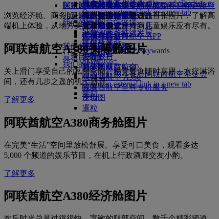
Skywards Exclusives
Skywards Exclusives
航空公司合作伙伴
工作机会
工作机会 Opens an external
阿联酋航空购物
探索迪拜
商务舱美食
儿童和婴儿餐食
搭乘阿联酋航空的航班，开启畅达旅行
阿联酋航空企业商务奖励
Opens an external link in a new tab
link in a new tab
浏览经济舱、商务舱和头等舱图片。通过数百张照片，了解高
儿童娱乐
豪华经济舱用餐
阿联酋航空免税商品
飞往迪拜的航班
特殊帮助和请求
你的机上体验
我们的合作伙伴
我们的地球
端机上体验，从地方美食和平躺式座椅到儿童娱乐应有尽有。
经济舱美食
阿联酋航空官方商店
儿童娱乐
北京飞往迪拜
工具和资源
Skywards Rail
运营方面可持续发展
饮料
儿童玩具
广州飞往迪拜
手机和阿联酋航空 APP
里程计算器
环保政策
我们的机队
儿童活动
上海飞往迪拜
取消或变更预订
阿联酋航空A380头等舱图片
登录阿联酋航空 Skywards
环境报告
最新目的地
波音777
中断旅行
Skywards+
我们的社区
阿联酋航空A380
赫尔辛基
关于阿联酋航空
关上滑门享受自己的私密空间。精美餐食随时享用，水疗淋浴
阿联酋航空基金会
阿联酋航空基金会
阿联酋航空 A350
杭州
间，还有几步之遥的机上酒廊。
Opens an external link in a new tab
阿联酋航空至尊专机服务
岘港
赞助
座位图
深圳
了解更多
暹粒
阿联酋航空A380商务舱图片
在完美“生活”空间里放松舒展。享受可口美食，观看多达
5,000 个频道的娱乐节目，在机上行政酒廊交友小酌。
了解更多
阿联酋航空A380经济舱图片
欢乐时光总是过得很快。宽敞的腿部空间，数千个精彩频道，