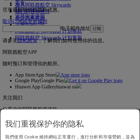
美食
加入阿联酋航空 Skywards
我们的候机室
尽享最新特价机票和优惠。
我们的合作伙伴
迪拜中途停留
企业商务奖励
取消订阅或变更偏好
注册你的公司
电子邮件地址
订阅
阿联酋航空 Skywards 计划条款
阿联酋航空 Skywards 计划更新
请参见
隐私政策
，了解我们如何使用你的信息。
阿联酋航空APP
随时预订和管理你的航班。
App Store
App Store
Google Play
Google Play
Huawei App Gallery
huawai os
关注我们
分享你的阿联酋航空体验。
我们重视保护你的隐私
无障碍浏览声明
我們使用 Cookie 維持網站正常運行，進行分析和市場營銷，並為
联系我们