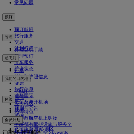
常见问题
预订
预订航班
旅行服务
管理
交通
计划行程
办理登机手续
管理预订
起飞前
专车服务
航班状态
行李
签证和护照信息
我们的目的地
健康
旅行信息
航线图
迪拜国际
非洲
体验
抵达及离开机场
亚太地区
规则与公告
欧洲
舱等特色
美洲
阿联酋航空机上购物
会员计划
中东
航班都有哪些设施与服务？
飞往所有国家/地区
机上娱乐
订阅特别优惠邮件
登录阿联酋航空 Skywards