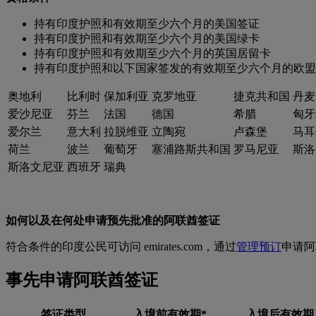
持有印度护照和有效期至少六个月的美国签证
持有印度护照和有效期至少六个月的美国绿卡
持有印度护照和有效期至少六个月的英国居留卡
持有印度护照和以下国家签发的有效期至少六个月的欧盟
奥地利
比利时
保加利亚
克罗地亚
捷克共和国
丹麦
爱沙尼亚
芬兰
法国
德国
希腊
匈牙
爱尔兰
意大利
拉脱维亚
立陶宛
卢森堡
马耳
荷兰
波兰
葡萄牙
塞浦路斯共和国
罗马尼亚
斯洛
斯洛文尼亚
西班牙
瑞典
如何以及在何处申请预先批准的阿联酋签证
符合条件的印度公民可访问 emirates.com，通过
管理预订
申请阿
事先申请阿联酋签证
签证类型
入境前有效期*
入境后有效期