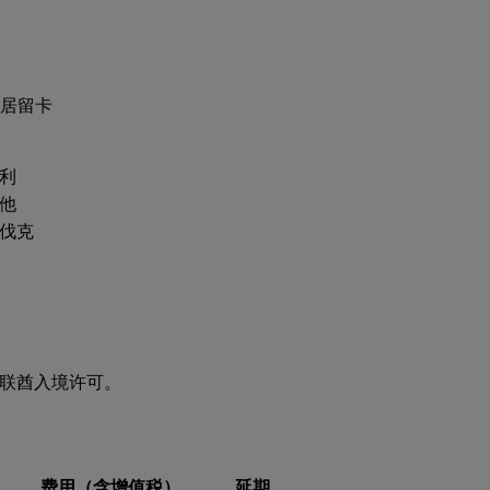
居留卡
利
他
伐克
联酋入境许可。
费用（含增值税）
延期