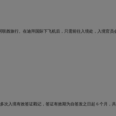
联酋旅行。在迪拜国际下飞机后，只需前往入境处，入境官员会在
多次入境有效签证戳记，签证有效期为自签发之日起 6 个月，共计