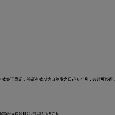
效签证戳记，签证有效期为自签发之日起 6 个月，共计可停留 18
迪拜的游客随机进行眼部扫描安检。