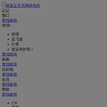
跳至正文
无障碍信息
预订
查找航班
管理
•
管理
起飞前
行李
签证和护照
•
查找航班
体验
查找航班
目的地
查找航班
会员
查找航班
帮助
查找航班
CN