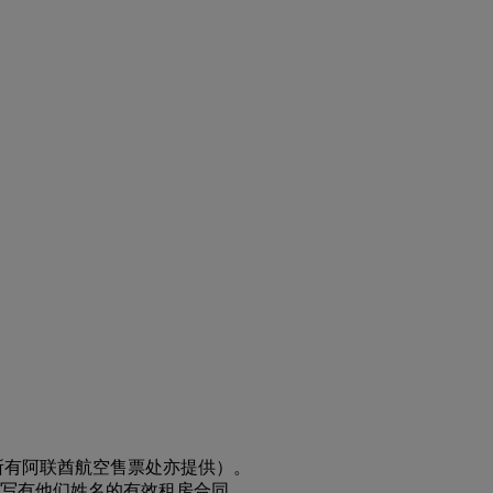
所有阿联酋航空售票处亦提供）。
写有他们姓名的有效租房合同。