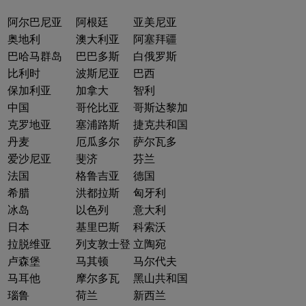
阿尔巴尼亚
阿根廷
亚美尼亚
奥地利
澳大利亚
阿塞拜疆
巴哈马群岛
巴巴多斯
白俄罗斯
比利时
波斯尼亚
巴西
保加利亚
加拿大
智利
中国
哥伦比亚
哥斯达黎加
克罗地亚
塞浦路斯
捷克共和国
丹麦
厄瓜多尔
萨尔瓦多
爱沙尼亚
斐济
芬兰
法国
格鲁吉亚
德国
希腊
洪都拉斯
匈牙利
冰岛
以色列
意大利
日本
基里巴斯
科索沃
拉脱维亚
列支敦士登
立陶宛
卢森堡
马其顿
马尔代夫
马耳他
摩尔多瓦
黑山共和国
瑙鲁
荷兰
新西兰