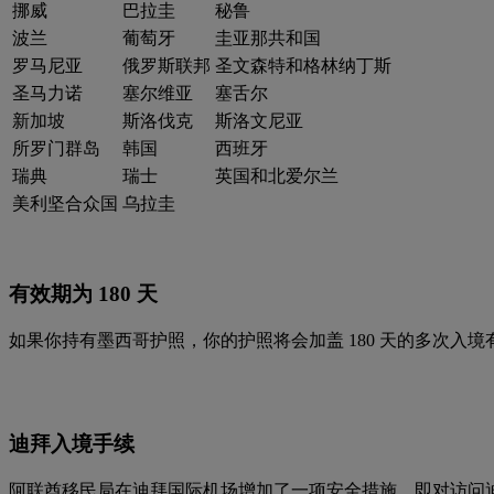
挪威
巴拉圭
秘鲁
波兰
葡萄牙
圭亚那共和国
罗马尼亚
俄罗斯联邦
圣文森特和格林纳丁斯
圣马力诺
塞尔维亚
塞舌尔
新加坡
斯洛伐克
斯洛文尼亚
所罗门群岛
韩国
西班牙
瑞典
瑞士
英国和北爱尔兰
美利坚合众国
乌拉圭
有效期为 180 天
如果你持有墨西哥护照，你的护照将会加盖 180 天的多次入境有
迪拜入境手续
阿联酋移民局在迪拜国际机场增加了一项安全措施，即对访问