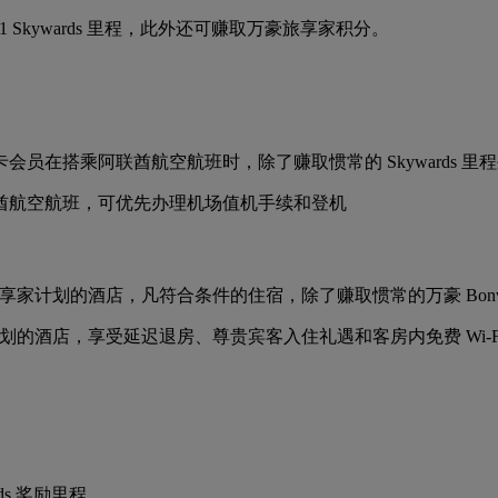
1 Skywards 里程，此外还可赚取万豪旅享家积分。
乘阿联酋航空航班时，除了赚取惯常的 Skywards 里程外，每消
酋航空航班，可优先办理机场值机手续和登机
享家计划的酒店，凡符合条件的住宿，除了赚取惯常的万豪 Bonvoy 积
家计划的酒店，享受延迟退房、尊贵宾客入住礼遇和客房内免费 Wi-F
rds 奖励里程