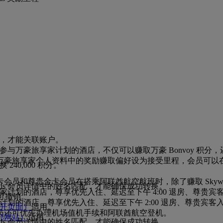
会员，才能关联账户。
入住参与万豪旅享家计划的酒店，不仅可以赚取万豪 Bonvoy 积分，
万豪旅享家个人资料中的奖励赚取偏好设为接受里程，会员可以
 240,000 积分。
和尊贵金卡会员在搭乘阿联酋航空航班时，除了赚取 Skywards
rds 会员详情中的姓名匹配，才能确保成功转换。
。
旅享家计划的酒店，尊享优先入住、延迟至下午 4:00 退房、尊贵宾客
不可撤销。
家计划的酒店，尊享优先入住、延迟至下午 2:00 退房、尊贵宾客入
开页面）
适用。
员还可优先办理机场值机手续和阿联酋航空登机。
部网站）
适用。
rds 会员详情中的姓名匹配，才能确保成功转换。