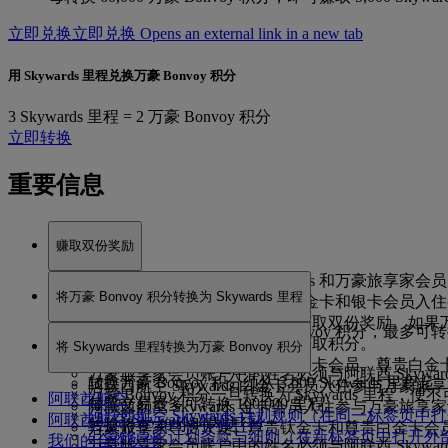
立即兑换
立即兑换 Opens an external link in a new tab
用 Skywards 里程兑换万豪 Bonvoy 积分
3 Skywards 里程 = 2 万豪 Bonvoy 积分
立即转换
重要信息
赚取双份奖励
你需要成为阿联酋航空 Skywards 和万豪旅享家
将万豪 Bonvoy 积分转换为 Skywards 里程
阿联酋航空 Skywards 白金卡、金卡和银卡会员
好需要更新为会员积分，方可赚取双份奖励。如果
每天最少可转换 3,000 万豪 Bonvoy 积分，最多可转换
的奖励赚取偏好将自动更改为赚取积分。
将 Skywards 里程转换为万豪 Bonvoy 积分
转换将在 48 小时内进行。
万豪旅享家尊贵大使、尊贵钛金卡会员、尊贵白金卡会员
万豪旅享家会员账户中的姓名必须与阿联酋 Skywa
转换万豪 Bonvoy 积分须从 3,000 Skywards 里程起
阿联酋航空 Skywards 白金卡会员入住参与万豪
万豪 Bonvoy 积分一旦转换为 Skywards 里程，便
阿联酋航空
每笔交易最多可转换 100,000 里程。
阿联酋航空 Skywards 金卡会员入住参与万豪旅享
阿联酋航空 Skywards 计划规则
（在同一标签页中打
阿联酋航空 Skywards 忠诚计划
转换将在 48 小时内进行。
万豪旅享家尊贵大使、尊贵钛金卡和尊贵白金卡会
万豪旅享家计划条款与细则
（在新标签页中打开外
我们的合作伙伴
万豪旅享家会员账户中的姓名必须与阿联酋 Skywa