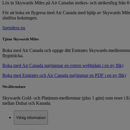
Lös in Skywards Miles på Air Canadas inrikes- och utrikesflyg från 8
För att boka en flygresa med Air Canada med hjälp av Skywards Miles
slutföra bokningen.
Spendera nu
Tjäna Skywards Miles
Boka med Air Canada och uppge ditt Emirates Skywards-medlemsnummer 
flygsträcka.
Boka med Air Canada nu
(öppnar en extern webbplats i en ny flik)
Boka med Emirates och Air Canada nu
(öppnar en PDF i en ny flik)
Nivåförmåner
Skywards Gold- och Platinum-medlemmar (plus 1 gäst) som reser i Econo
mellan Dubai och Kanada.
Viktig information