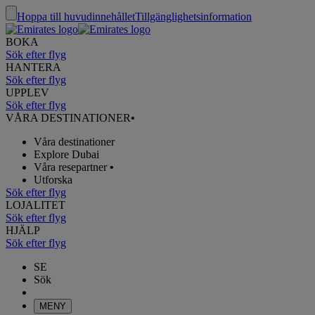
Hoppa till huvudinnehållet
Tillgänglighetsinformation
BOKA
Sök efter flyg
HANTERA
Sök efter flyg
UPPLEV
Sök efter flyg
VÅRA DESTINATIONER
•
Våra destinationer
Explore Dubai
Våra resepartner
•
Utforska
Sök efter flyg
LOJALITET
Sök efter flyg
HJÄLP
Sök efter flyg
SE
Sök
MENY