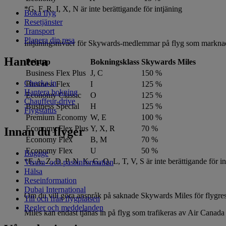
*G, F, R, I, X, N är inte berättigande för intjäning
Boka flyg
Resetjänster
Transport
Planera din resa
Intjäningsnivåer för Skywards-medlemmar på flyg som marknads
Hantera
Pristyp
Bokningsklass
Skywards Miles
Business Flex Plus
J, C
150 %
Checka in
Business Flex
I
125 %
Hantera bokning
Economy Classic
O
125 %
Chauffeur-drive
Business Special
H
125 %
Flygstatus
Premium Economy
W, E
100 %
Economy Flex Plus
Y, X, R
70 %
Innan du flyger
Economy Flex
B, M
70 %
Economy Flex
U
50 %
Bagage
*F, A, Z, D, P, N, K, G, Q, L, T, V, S är inte berättigande för i
Visum- och passinformation
Hälsa
Reseinformation
Dubai International
Om du vill göra anspråk på saknade Skywards Miles för flygres
Till och från flygplatsen
Regler och meddelanden
Miles kan endast tjänas in på flyg som trafikeras av Air Canada