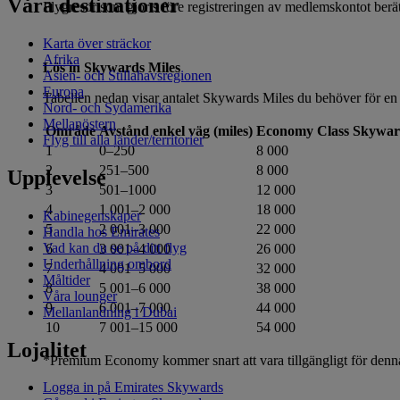
Våra destinationer
Flygresor som gjorts före registreringen av medlemskontot berätti
Karta över sträckor
Afrika
Lös in Skywards Miles
Asien- och Stillahavsregionen
Europa
Tabellen nedan visar antalet Skywards Miles du behöver för en 
Nord- och Sydamerika
Mellanöstern
Område
Avstånd enkel väg (miles)
Economy Class Skywar
Flyg till alla länder/territorier
1
0–250
8 000
2
251–500
8 000
Upplevelse
3
501–1000
12 000
4
1 001–2 000
18 000
Kabinegenskaper
5
2 001–3 000
22 000
Handla hos Emirates
Vad kan du se på ditt flyg
6
3 001–4 000
26 000
Underhållning ombord
7
4 001–5 000
32 000
Måltider
8
5 001–6 000
38 000
Våra lounger
9
6 001–7 000
44 000
Mellanlandning i Dubai
10
7 001–15 000
54 000
Lojalitet
*Premium Economy kommer snart att vara tillgängligt för denn
Logga in på Emirates Skywards