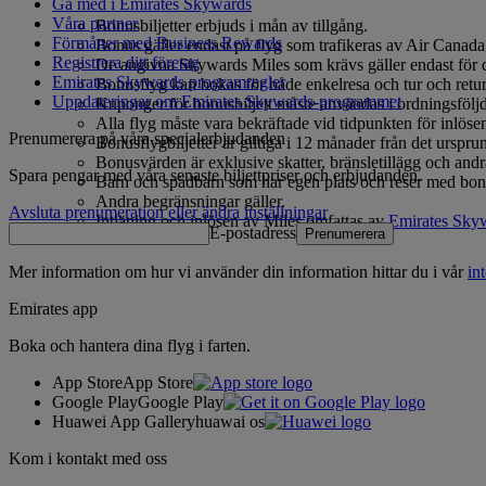
Gå med i Emirates Skywards
Våra partner
Bonusbiljetter erbjuds i mån av tillgång.
Förmåner med Business Rewards
Bonus gäller endast på flyg som trafikeras av Air Canad
Registrera ditt företag
De angivna Skywards Miles som krävs gäller endast för dire
Emirates Skywards programregler
Bonusflyg kan bokas för både enkelresa och tur och retur
Uppdateringar om Emirates Skywards-programmet
Kuponger för bonusbiljett måste användas i ordningsföljd
Alla flyg måste vara bekräftade vid tidpunkten för inlösen
Prenumerera på våra specialerbjudanden
Bonusflygbiljetter är giltiga i 12 månader från det urspr
Bonusvärden är exklusive skatter, bränsletillägg och andra
Spara pengar med våra senaste biljettpriser och erbjudanden.
Barn och spädbarn som har egen plats och reser med bonu
Andra begränsningar gäller.
Avsluta prenumeration eller ändra inställningar
Intjäning och inlösen av Miles omfattas av
Emirates Skyw
E-postadress
Prenumerera
Mer information om hur vi använder din information hittar du i vår
in
Emirates app
Boka och hantera dina flyg i farten.
App Store
App Store
Google Play
Google Play
Huawei App Gallery
huawai os
Kom i kontakt med oss