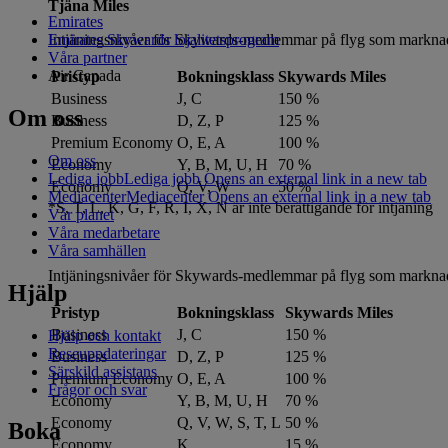
Tjäna Miles
Emirates
Intjäningsnivåer för Skywards-medlemmar på flyg som marknad
Emirates Skywards lojalitetsprogram
Våra partner
Air Canada
Pristyp
Bokningsklass
Skywards Miles
Business
J, C
150 %
Om oss
Business
D, Z, P
125 %
Premium Economy
O, E, A
100 %
Om oss
Economy
Y, B, M, U, H
70 %
Lediga jobb
Lediga jobb Opens an external link in a new tab
Economy
Q, V, W
50 %
Mediacenter
Mediacenter Opens an external link in a new tab
*S, T, L, K, G, F, R, I, X, N är inte berättigande för intjäning
Vår planet
Våra medarbetare
Våra samhällen
Intjäningsnivåer för Skywards-medlemmar på flyg som marknad
Hjälp
Pristyp
Bokningsklass
Skywards Miles
Business
J, C
150 %
Hjälp och kontakt
Reseuppdateringar
Business
D, Z, P
125 %
Särskild assistans
Premium Economy
O, E, A
100 %
Frågor och svar
Economy
Y, B, M, U, H
70 %
Economy
Q, V, W, S, T, L
50 %
Boka
Economy
K
15 %