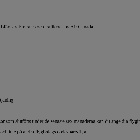
förs av Emirates och trafikeras av Air Canada
ntjäning
or som slutförts under de senaste sex månaderna kan du ange din flygi
 och inte på andra flygbolags codeshare-flyg.