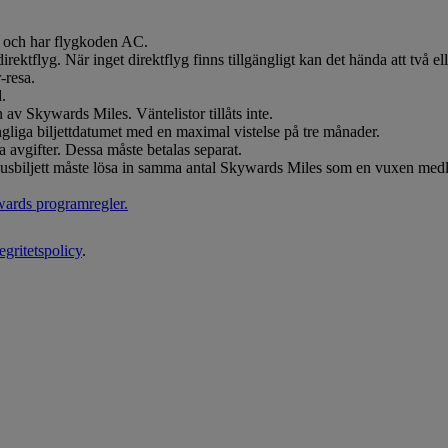
a och har flygkoden AC.
ktflyg. När inget direktflyg finns tillgängligt kan det hända att två ell
-resa.
.
 av Skywards Miles. Väntelistor tillåts inte.
ungliga biljettdatumet med en maximal vistelse på tre månader.
 avgifter. Dessa måste betalas separat.
sbiljett måste lösa in samma antal Skywards Miles som en vuxen medle
ards programregler.
tegritetspolicy
.