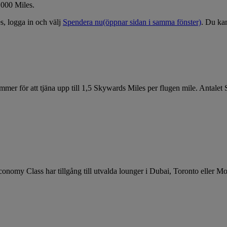
 000 Miles.
, logga in och välj
Spendera nu
(öppnar sidan i samma fönster)
. Du ka
för att tjäna upp till 1,5 Skywards Miles per flugen mile. Antalet Sky
my Class har tillgång till utvalda lounger i Dubai, Toronto eller Mont