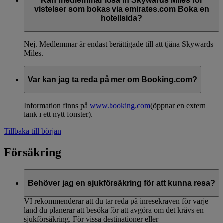
Kan medlemmar lösa in Skywards Miles för
vistelser som bokas via emirates.com Boka en
hotellsida?
Nej. Medlemmar är endast berättigade till att tjäna Skywards
Miles.
Var kan jag ta reda på mer om Booking.com?
Information finns på
www.booking.com
(öppnar en extern
länk i ett nytt fönster)
.
Tillbaka till början
Försäkring
Behöver jag en sjukförsäkring för att kunna resa?
VI rekommenderar att du tar reda på inresekraven för varje
land du planerar att besöka för att avgöra om det krävs en
sjukförsäkring. För vissa destinationer eller