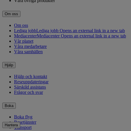
Våra övriga produkter
Om oss
Om oss
Lediga jobb
Lediga jobb Opens an external link in a new tab
Mediacenter
Mediacenter Opens an external link in a new tab
Vår planet
Våra medarbetare
Våra samhällen
Hjälp
Hjälp och kontakt
Reseuppdateringar
Särskild assistans
Frågor och svar
Boka
Boka flyg
Resetjänster
Hantera
Transport