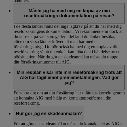
datumet.
Måste jag ha med mig en kopia av min
reseförsäkrings dokumentation på resan?
I de flesta länder finns det inga lagkrav på att du har med dig
reseförsäkringens dokumentation. Vi rekommenderar dock att
du tar reda på vad som gäller i det land du tänker besöka,
eftersom vissa länder kräver att man har med ett
försäkringsintyg. Du bör också ha med dig en kopia av din
reseförsäkring så att du enkelt kan hitta den i händelse av en
nödsituation. När du gör en skadeanmälan måste du uppge
ditt försäkringsnummer till AIG.
Min resplan visar inte min reseförsäkring trots att
AIG har tagit emot premiebetalningen. Vad gör
jag?
Försäkra dig om att din försäkring har utfärdats korrekt genom
att kontakta AIG med hjälp av kontaktuppgifterna i din
reseförsäkring.
Hur gör jag en skadeanmälan?
För att göra en skadeanmälan måste du kontakta ett av AIG:s