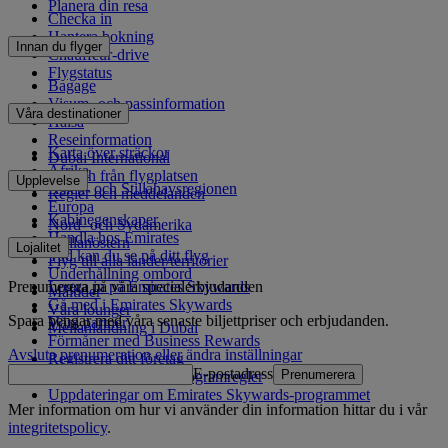
Planera din resa
Checka in
Hantera bokning
Innan du flyger
Chauffeur-drive
Flygstatus
Bagage
Visum- och passinformation
Våra destinationer
Hälsa
Reseinformation
Karta över sträckor
Dubai International
Afrika
Till och från flygplatsen
Upplevelse
Asien- och Stillahavsregionen
Regler och meddelanden
Europa
Kabinegenskaper
Nord- och Sydamerika
Handla hos Emirates
Mellanöstern
Lojalitet
Vad kan du se på ditt flyg
Flyg till alla länder/territorier
Underhållning ombord
Prenumerera på våra specialerbjudanden
Logga in på Emirates Skywards
Måltider
Gå med i Emirates Skywards
Våra lounger
Spara pengar med våra senaste biljettpriser och erbjudanden.
Våra partner
Mellanlandning i Dubai
Förmåner med Business Rewards
Avsluta prenumeration eller ändra inställningar
Registrera ditt företag
E-postadress
Prenumerera
Emirates Skywards programregler
Uppdateringar om Emirates Skywards-programmet
Mer information om hur vi använder din information hittar du i vår
integritetspolicy
.