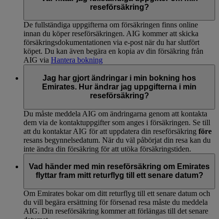
reseförsäkring?
De fullständiga uppgifterna om försäkringen finns online
innan du köper reseförsäkringen. AIG kommer att skicka
försäkringsdokumentationen via e-post när du har slutfört
köpet. Du kan även begära en kopia av din försäkring från
AIG via
Hantera bokning
Jag har gjort ändringar i min bokning hos
Emirates. Hur ändrar jag uppgifterna i min
reseförsäkring?
Du måste meddela AIG om ändringarna genom att kontakta
dem via de kontaktuppgifter som anges i försäkringen. Se till
att du kontaktar AIG för att uppdatera din reseförsäkring
före
resans begynnelsedatum. När du väl påbörjat din resa kan du
inte ändra din försäkring för att utöka försäkringstiden.
Vad händer med min reseförsäkring om Emirates
flyttar fram mitt returflyg till ett senare datum?
Om Emirates bokar om ditt returflyg till ett senare datum och
du vill begära ersättning för försenad resa måste du meddela
AIG. Din reseförsäkring kommer att förlängas till det senare