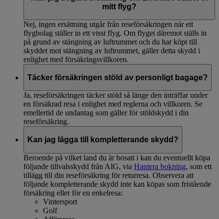
om gällande regler.
mitt flyg?
Nej, ingen ersättning utgår från reseförsäkringen när ett
flygbolag ställer in ett visst flyg. Om flyget däremot ställs in
på grund av stängning av luftrummet och du har köpt till
skyddet mot stängning av luftrummet, gäller detta skydd i
enlighet med försäkringsvillkoren.
Täcker försäkringen stöld av personligt bagage?
Ja, reseförsäkringen täcker stöld så länge den inträffar under
en försäkrad resa i enlighet med reglerna och villkoren. Se
emellertid de undantag som gäller för stöldskydd i din
reseförsäkring.
Kan jag lägga till kompletterande skydd?
Beroende på vilket land du är bosatt i kan du eventuellt köpa
följande tillvalsskydd från AIG, via
Hantera bokning
, som ett
tillägg till din reseförsäkring för returresa. Observera att
följande kompletterande skydd inte kan köpas som fristående
försäkring eller för en enkelresa:
Vintersport
Golf