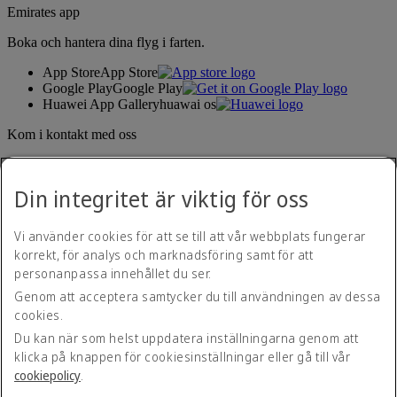
Emirates app
Boka och hantera dina flyg i farten.
App Store
App Store
Google Play
Google Play
Huawei App Gallery
huawai os
Kom i kontakt med oss
Dela din Emirates-upplevelse.
Din integritet är viktig för oss
Vi använder cookies för att se till att vår webbplats fungerar
korrekt, för analys och marknadsföring samt för att
personanpassa innehållet du ser.
Genom att acceptera samtycker du till användningen av dessa
cookies.
Hjälpmedelspolicy
Kontakta oss
Du kan när som helst uppdatera inställningarna genom att
Integritetspolicy
klicka på knappen för cookiesinställningar eller gå till vår
Regler och villkor
cookiepolicy
.
Cookiepolicy