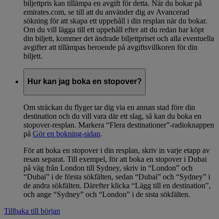
biljettpris kan tillämpa en avgift för detta. När du bokar på
emirates.com, se till att du använder dig av Avancerad
sökning för att skapa ett uppehåll i din resplan när du bokar.
Om du vill lägga till ett uppehåll efter att du redan har köpt
din biljett, kommer det ändrade biljettpriset och alla eventuella
avgifter att tillämpas beroende på avgiftsvillkoren för din
biljett.
Hur kan jag boka en stopover?
Om sträckan du flyger tar dig via en annan stad före din
destination och du vill vara där ett slag, så kan du boka en
stopover-resplan. Markera “Flera destinationer”-radioknappen
på
Gör en bokning-sidan
.
För att boka en stopover i din resplan, skriv in varje etapp av
resan separat. Till exempel, för att boka en stopover i Dubai
på väg från London till Sydney, skriv in “London” och
“Dubai” i de första sökfälten, sedan “Dubai” och “Sydney” i
de andra sökfälten. Därefter klicka “Lägg till en destination”,
och ange “Sydney” och “London” i de sista sökfälten.
Tillbaka till början