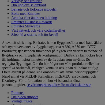
Verktyg och resurser
Din upplevelse ombord
Bagage och förlorade ägodelar
Boka med Emirates
Avboka eller ändra en bokning
Emirates Business Rewards
Emirates Skywards
Vårt nätverk och våra codeshareflyg
Särskild assistans och önskemål
Ansvarsfriskrivning: Emirates har en flygplansflotta med både äldre
och nyare versioner av flygplanstyperna A380, A350 och B777.
Produkter, tjänster och funktioner på flygen kan variera beroende på
flygsträcka och flygplanets konfiguration. Driftskrav kan också leda
till ändringar i sista minuten av de flygplan som används för
reguljära flygningar. Om du har frågor om våra produkter eller har
specifika önskemål, vänligen kontakta oss innan du bokar ett flyg.
I flera avsnitt på denna sida ombeds du att lämna personuppgifter,
bland annat via MEDIF-formuläret, FREMEC-ansökningar och
läkarintyg. För information om hur vi behandlar dina
personuppgifter,
se vår integritetspolicy för medicinska resor
.
Emirates
Hjälp och support
Vanliga frågor