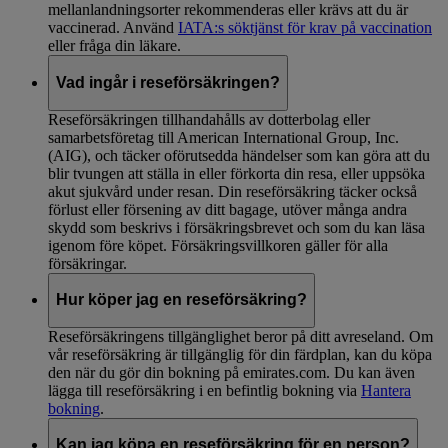
mellanlandningsorter rekommenderas eller krävs att du är
vaccinerad. Använd
IATA:s söktjänst för krav på vaccination
eller fråga din läkare.
Vad ingår i reseförsäkringen?
Reseförsäkringen tillhandahålls av dotterbolag eller
samarbetsföretag till American International Group, Inc.
(AIG), och täcker oförutsedda händelser som kan göra att du
blir tvungen att ställa in eller förkorta din resa, eller uppsöka
akut sjukvård under resan. Din reseförsäkring täcker också
förlust eller försening av ditt bagage, utöver många andra
skydd som beskrivs i försäkringsbrevet och som du kan läsa
igenom före köpet. Försäkringsvillkoren gäller för alla
försäkringar.
Hur köper jag en reseförsäkring?
Reseförsäkringens tillgänglighet beror på ditt avreseland. Om
vår reseförsäkring är tillgänglig för din färdplan, kan du köpa
den när du gör din bokning på emirates.com. Du kan även
lägga till reseförsäkring i en befintlig bokning via
Hantera
bokning
.
Kan jag köpa en reseförsäkring för en person?