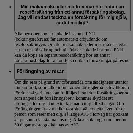
Min maka/make eller medresenär har redan en
reseförsäkring från ett annat försäkringsbolag.
Jag vill endast teckna en försäkring för mig själv,
är det möjligt?
Alla personer som är bokade i samma PNR
(bokningsreferens) får automatiskt erbjudande om
reseförsäkringen. Om din maka/make eller medresenär redan
har en reseförsäkring och ni båda är bokade i samma PNR,
kan du köpa en separat reseförsäkring hos ett annat
försäkringsbolag för att undvika dubbla försäkringar på resan.
Förlängning av resan
Om din resa på grund av oförutsedda omständigheter utanför
din kontroll, som faller inom ramen för reglerna och villkoren
för detta skydd, inte kan fullföljas inom den försäkringsperiod
som anges i ditt försäkringsbrev, kommer skyddet att
förlängas för dig utan extra kostnad i upp till 30 dagar. Om
förlängningen är av medicinska skäl gäller detta även för en
person som reser med dig, så länge AIG i förväg har godkänt
att personen får stanna hos dig. Alla ansökningar om mer än
30 dagar måste godkännas av AIG