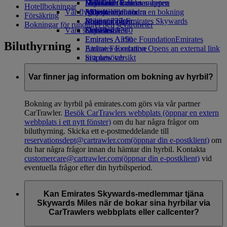
Drycker
Leksaker för barn
Hållbarhet i verksamheten
Skywards Rail
Mobil och Emirates-appen
Hotellbokningar
Vår flygflotta
Aktiviteter för barn
Miljöpolicy
Miles Calculator
Avboka eller ändra en bokning
Försäkring
Boeing 777
Miljörapporter
Logga in på Emirates Skywards
Resestörningar
Bokningar för rundturer och sevärdheter
Våra samhällen
Emirates A380
Skywards+
Om Emirates
Emirates A350
Emirates Airline Foundation
Emirates
Biluthyrning
Emirates Executive
Airline Foundation Opens an external link
Sittplatsöversikt
in a new tab
Sponsring
Var finner jag information om bokning av hyrbil?
Bokning av hyrbil på emirates.com görs via vår partner
CarTrawler.
Besök CarTrawlers webbplats
(öppnar en extern
webbplats i ett nytt fönster)
om du har några frågor om
biluthyrning. Skicka ett e-postmeddelande till
reservationsdept@cartrawler.com
(öppnar din e-postklient)
om
du har några frågor innan du hämtar din hyrbil. Kontakta
customercare@cartrawler.com
(öppnar din e-postklient)
vid
eventuella frågor efter din hyrbilsperiod.
Kan Emirates Skywards-medlemmar tjäna
Skywards Miles när de bokar sina hyrbilar via
CarTrawlers webbplats eller callcenter?