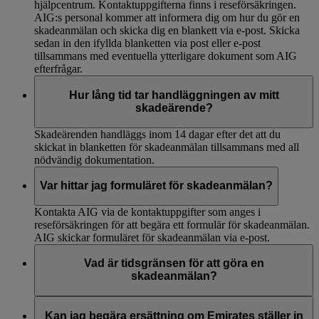
hjälpcentrum. Kontaktuppgifterna finns i reseförsäkringen.
AIG:s personal kommer att informera dig om hur du gör en
skadeanmälan och skicka dig en blankett via e-post. Skicka
sedan in den ifyllda blanketten via post eller e-post
tillsammans med eventuella ytterligare dokument som AIG
efterfrågar.
Hur lång tid tar handläggningen av mitt
skadeärende?
Skadeärenden handläggs inom 14 dagar efter det att du
skickat in blanketten för skadeanmälan tillsammans med all
nödvändig dokumentation.
Var hittar jag formuläret för skadeanmälan?
Kontakta AIG via de kontaktuppgifter som anges i
reseförsäkringen för att begära ett formulär för skadeanmälan.
AIG skickar formuläret för skadeanmälan via e-post.
Vad är tidsgränsen för att göra en
skadeanmälan?
Alla försäkringsskador måste rapporteras direkt till AIG så
snart som möjligt. Se din reseförsäkring för mer information
Kan jag begära ersättning om Emirates ställer in