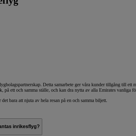
eflyg
ygbolagspartnerskap. Detta samarbete ger våra kunder tillgång till ett 
rk, på ett och samma ställe, och kan dra nytta av alla Emirates vanliga f
et bara att njuta av hela resan på en och samma biljett.
antas inrikesflyg?