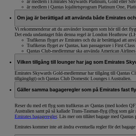
är medlem i Emirates Skywards Platinum, Gold eller Silve
är medlem i Qantas lojalitetsprogram Platinum One, Plat
Om jag är berättigad att använda både Emirates och Q
Vi rekommenderar att du använder loungen som hör till det flyg
Det enda undantaget från denna regel är London Heathrow (L
Trafikeras flyget av Emirates och du är berättigad att an
Trafikeras flyget av Qantas, kan passagerare i First Cla
Qantas Club-medlemmar ska använda American Airlines
Vilken tillgång till lounger har jag som Emirates 
Emirates Skywards Gold-medlemmar har tillgång till Qantas C
tillgängligt) och Qantas Club Domestic Lounges i Australien.
Gäller samma bagageregler som på Emirates fast fly
Reser du med ett flyg som trafikeras av Qantas (med koden QF), s
Australien samt på så kallade Trans-Tasman-flyg (flyg som gå
Emirates bagageregler
. Läs mer om tillåtet bagage med Qantas
Emirates kommer inte att ändra eventuella regler för det bagage