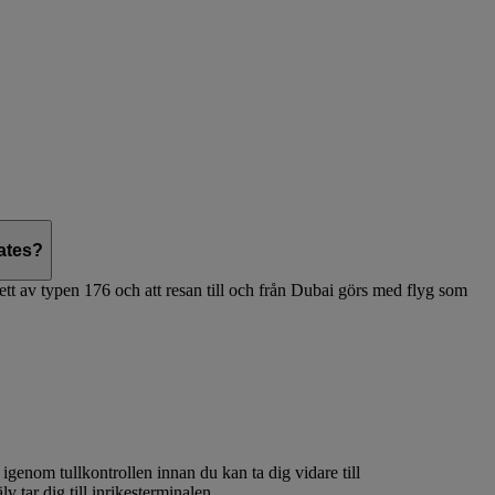
ates?
ett av typen 176 och att resan till och från Dubai görs med flyg som
 igenom tullkontrollen innan du kan ta dig vidare till
v tar dig till inrikesterminalen.