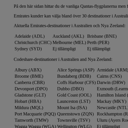
På den här sidan hittar du de vanliga Qantas-flygplanerna men f
Emirates kunder kan välja bland över 30 destinationer i Austra
Aktuella Emirates-destinationer i Australien och Nya Zeeland:
Adelaide (ADL)
Auckland (AKL)
Brisbane (BNE)
Christchurch (CHC)
Melbourne (MEL)
Perth (PER)
Sydney (SYD)
Ej tillämpligt
Ej tillämpligt
Codeshare-destinationer i Australien and Nya Zeeland:
Albury (ABX)
Alice Springs (ASP)
Armidale (ARM
Broome (BME)
Bundaberg (BDB)
Cairns (CNS)
Canberra (CBR)
Coffs Harbour (CFS)
Darwin (DRW)
Devonport (DPO)
Dubbo (DBO)
Exmouth (Learm
Gladstone (GLT)
Gold Coast (OOL)
Hamilton Island 
Hobart (HBA)
Launceston (LST)
Mackay (MKY)
Mildura (MQL)
Mount Isa (ISA)
Newcastle (NTL
Port Macquarie (PQQ)
Queenstown (ZQN)
Rockhampton (
Tamworth (TMW)
Townsville (TSV)
Uluru (Ayers R
Wagga Wagga (WGA)
Wellington (WLG)
Ej tillämpligt