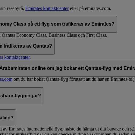
 sin resebyrå,
Emirates kontaktcenter
eller på emirates.com.
omy Class på ett flyg som trafikeras av Emirates?
en Qantas Economy Class, Business Class och First Class.
m trafikeras av Qantas?
es kontaktcenter
.
Arabemiraten online om jag bokar ett Qantas-flyg med Emir
es.com
om du har bokat Qantas-flyg förutsatt att du har en Emirates-bilj
eshare-flygningar?
alien?
tt av Emirates internationella flyg, måste du hämta ut ditt bagage och gå
iskar för inrikesflyg där du kan checka in dina väskor innan du sedan själ