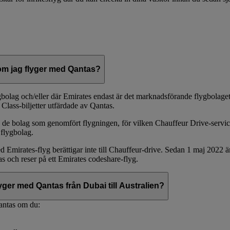
om jag flyger med Qantas?
ygbolag och/eller där Emirates endast är det marknadsförande flygbolaget
 Class-biljetter utfärdade av Qantas.
de bolag som genomfört flygningen, för vilken Chauffeur Drive-servicen 
t flygbolag.
Emirates-flyg berättigar inte till Chauffeur-drive. Sedan 1 maj 2022 är 
 och reser på ett Emirates codeshare-flyg.
ger med Qantas från Dubai till Australien?
antas om du: