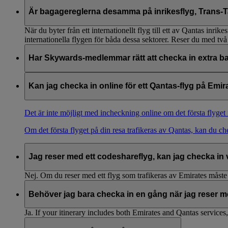
Är bagagereglerna desamma på inrikesflyg, Trans-Ta
När du byter från ett internationellt flyg till ett av Qantas in
internationella flygen för båda dessa sektorer. Reser du med två
Har Skywards-medlemmar rätt att checka in extra b
Reglerna om extra bagage för Emirates Skywards-medlemmar res
Kan jag checka in online för ett Qantas-flyg på Emi
Det är inte möjligt med incheckning online om det första flyget i
Om det första flyget på din resa trafikeras av Qantas, kan du ch
Jag reser med ett codeshareflyg, kan jag checka in
Nej. Om du reser med ett flyg som trafikeras av Emirates måste
Behöver jag bara checka in en gång när jag reser 
Ja. If your itinerary includes both Emirates and Qantas services