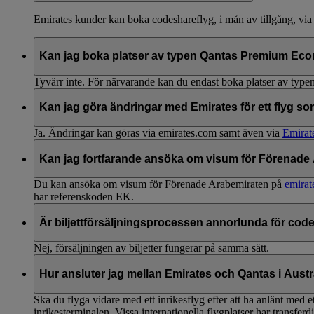
Emirates kunder kan boka codeshareflyg, i mån av tillgång, via
Kan jag boka platser av typen Qantas Premium Econ
Tyvärr inte. För närvarande kan du endast boka platser av typ
Kan jag göra ändringar med Emirates för ett flyg so
Ja. Ändringar kan göras via emirates.com samt även via
Emirat
Kan jag fortfarande ansöka om visum för Förenade 
Du kan ansöka om visum för Förenade Arabemiraten på
emirat
har referenskoden EK.
Är biljettförsäljningsprocessen annorlunda för cod
Nej, försäljningen av biljetter fungerar på samma sätt.
Hur ansluter jag mellan Emirates och Qantas i Austr
Ska du flyga vidare med ett inrikesflyg efter att ha anlänt med e
inrikesterminalen. Vissa internationella flygplatser har transferd