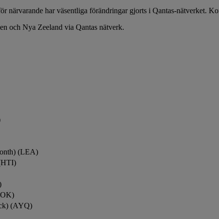
ör närvarande har väsentliga förändringar gjorts i Qantas-nätverket. Ko
lien och Nya Zeeland via Qantas nätverk.
)
onth) (LEA)
(HTI)
)
ROK)
ock) (AYQ)