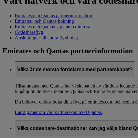
Vårt nätverk och våra codeshar
Emirates och Qantas partnerinformation
Emirates- och Qantas-bokning
Emirates och Qantas – planera din resa
Codeshareflyg
Anslutningar till andra flygbolag
Emirates och Qantas partnerinformation
Vilka är de största fördelarna med partnerskapet?
Tillsammans med Qantas har vi skapat ett av världens ledande fl
tillgång till de flesta delar av Qantas och Emirates delade nätve
Du behöver endast boka dina flyg på emirates.com och sedan är d
Lär dig mer om vårt partnerskap med Qantas
.
Vilka codeshare-destinationer kan jag välja bland Q