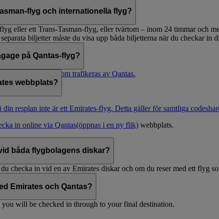
sman-flyg och internationella flyg?
rikesflyg eller ett Trans-Tasman-flyg, eller tvärtom – inom 24 timmar och
 separata biljetter måste du visa upp båda biljetterna när du checkar in
agage på Qantas-flyg?
pekteras på flyg som trafikeras av Qantas.
rates webbplats?
 din resplan inte är ett Emirates-flyg. Detta gäller för samtliga codesha
ecka in online via
Qantas
(öppnas i en ny flik)
webbplats.
 vid båda flygbolagens diskar?
 du checka in vid en av Emirates diskar och om du reser med ett flyg so
med Emirates och Qantas?
, you will be checked in through to your final destination.