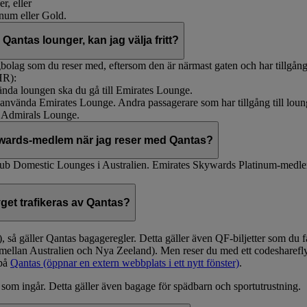
r, eller
inum eller Gold.
antas lounger, kan jag välja fritt?
bolag som du reser med, eftersom den är närmast gaten och har tillgång
HR):
vända loungen ska du gå till Emirates Lounge.
ss använda Emirates Lounge. Andra passagerare som har tillgång till lo
 Admirals Lounge.
Skywards-medlem när jag reser med Qantas?
lub Domestic Lounges i Australien. Emirates Skywards Platinum-medle
get trafikeras av Qantas?
å gäller Qantas bagageregler. Detta gäller även QF-biljetter som du fått
r mellan Australien och Nya Zeeland). Men reser du med ett codeshar
 på
Qantas
(öppnar en extern webbplats i ett nytt fönster)
.
 som ingår. Detta gäller även bagage för spädbarn och sportutrustning.