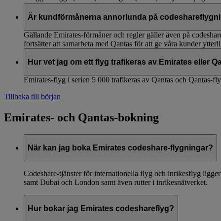
Är kundförmånerna annorlunda på codeshareflygn
Gällande Emirates-förmåner och regler gäller även på codeshare-
fortsätter att samarbeta med Qantas för att ge våra kunder ytte
Hur vet jag om ett flyg trafikeras av Emirates eller 
Emirates-flyg i serien 5 000 trafikeras av Qantas och Qantas-fl
Tillbaka till början
Emirates- och Qantas-bokning
När kan jag boka Emirates codeshare-flygningar?
Codeshare-tjänster för internationella flyg och inrikesflyg ligg
samt Dubai och London samt även rutter i inrikesnätverket.
Hur bokar jag Emirates codeshareflyg?