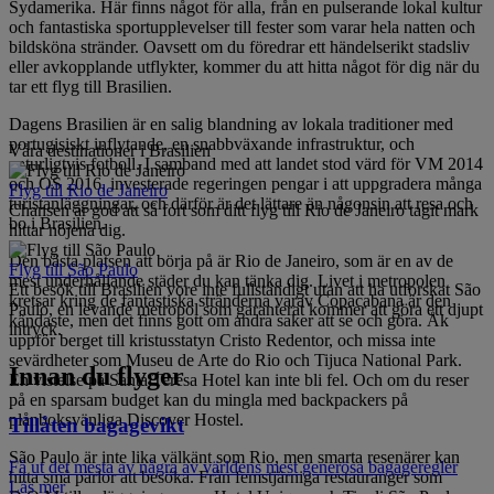
Sydamerika. Här finns något för alla, från en pulserande lokal kultur
och fantastiska sportupplevelser till fester som varar hela natten och
bildsköna stränder. Oavsett om du föredrar ett händelserikt stadsliv
eller avkopplande utflykter, kommer du att hitta något för dig när du
tar ett flyg till Brasilien.
Dagens Brasilien är en salig blandning av lokala traditioner med
portugisiskt inflytande, en snabbväxande infrastruktur, och
Våra destinationer i Brasilien
naturligtvis fotboll. I samband med att landet stod värd för VM 2014
och OS 2016, investerade regeringen pengar i att uppgradera många
Flyg till Rio de Janeiro
turistanläggningar, och därför är det lättare än någonsin att resa och
Chansen är god att så fort som ditt flyg till Rio de Janeiro tagit mark
bo i Brasilien.
hittar nöjena dig.
Den bästa platsen att börja på är Rio de Janeiro, som är en av de
Flyg till São Paulo
mest underhållande städer du kan tänka dig. Livet i metropolen
Ett besök till Brasilien vore inte fullständigt utan att ha utforskat São
kretsar kring de fantastiska stränderna varav Copacabana är den
Paulo, en levande metropol som garanterat kommer att göra ett djupt
kändaste, men det finns gott om andra saker att se och göra. Åk
intryck.
uppför berget till kristusstatyn Cristo Redentor, och missa inte
sevärdheter som Museu de Arte do Rio och Tijuca National Park.
Innan du flyger
En vistelse på Santa Teresa Hotel kan inte bli fel. Och om du reser
på en sparsam budget kan du mingla med backpackers på
plånboksvänliga Discover Hostel.
Tillåten bagagevikt
São Paulo är inte lika välkänt som Rio, men smarta resenärer kan
Få ut det mesta av några av världens mest generösa bagageregler
hitta små pärlor att besöka. Från femstjärniga restauranger som
Läs mer