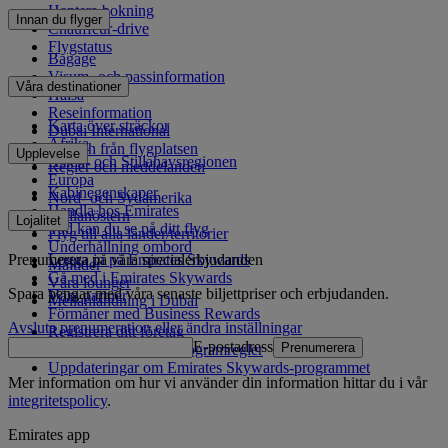
Hantera bokning
Innan du flyger
Chauffeur-drive
Flygstatus
Bagage
Visum- och passinformation
Våra destinationer
Hälsa
Reseinformation
Karta över sträckor
Dubai International
Afrika
Till och från flygplatsen
Upplevelse
Asien- och Stillahavsregionen
Regler och meddelanden
Europa
Kabinegenskaper
Nord- och Sydamerika
Handla hos Emirates
Mellanöstern
Lojalitet
Vad kan du se på ditt flyg
Flyg till alla länder/territorier
Underhållning ombord
Prenumerera på våra specialerbjudanden
Logga in på Emirates Skywards
Måltider
Gå med i Emirates Skywards
Våra lounger
Spara pengar med våra senaste biljettpriser och erbjudanden.
Våra partner
Mellanlandning i Dubai
Förmåner med Business Rewards
Avsluta prenumeration eller ändra inställningar
Registrera ditt företag
E-postadress
Prenumerera
Emirates Skywards programregler
Uppdateringar om Emirates Skywards-programmet
Mer information om hur vi använder din information hittar du i vår
integritetspolicy
.
Emirates app