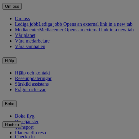
Om oss
Om oss
Lediga jobb
Lediga jobb Opens an external link in a new tab
Mediacenter
Mediacenter Opens an external link in a new tab
Vår planet
Våra medarbetare
Våra samhällen
Hjälp
Hjälp och kontakt
Reseuppdateringar
Särskild assistans
Frågor och svar
Boka
Boka flyg
Resetjänster
Hantera
Transport
Planera din resa
Checka in