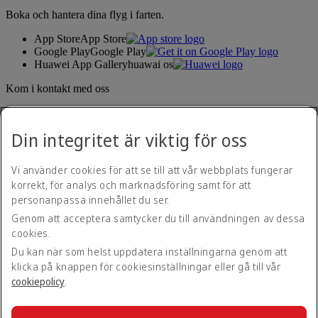
Boka och hantera dina flyg i farten.
App Store
App Store
Google Play
Google Play
Huawei App Gallery
huawai os
Kom i kontakt med oss
Dela din Emirates-upplevelse.
Din integritet är viktig för oss
Vi använder cookies för att se till att vår webbplats fungerar
korrekt, för analys och marknadsföring samt för att
personanpassa innehållet du ser.
Genom att acceptera samtycker du till användningen av dessa
cookies.
Hjälpmedelspolicy
Kontakta oss
Du kan när som helst uppdatera inställningarna genom att
Integritetspolicy
klicka på knappen för cookiesinställningar eller gå till vår
Regler och villkor
cookiepolicy
.
Cookiepolicy
Cybersäkerhet
Yttrande om Modern Slavery Act och öppenhet