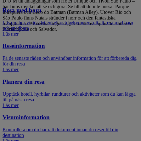
D.O.M till anläggningar som Hotel Unique och Tivoli São Paulo –
här finns mycket att se och göra. Se till att du inte missar Parque
Resa med barn
Ibirapuera och Beco do Batman (Batman Alley). Utöver Rio och
São Paulo finns Natals stränder i norr och den fantastiska
Läs om hur vi gör det enkelt och bekymmersfritt att resa med barn
mångfalden i Amazonas regnskog, samt de avslappnade städerna
och spädbarn
Florianópolis och Salvador.
Läs mer
Reseinformation
Få de senaste råden och användbar information för att förbereda dig
för din resa
Läs mer
Planera din resa
Upptäck hotell, hyrbilar, rundturer och aktiviteter som du kan lägga
till på nästa resa
Läs mer
Visuminformation
Kontrollera om du har rätt dokument innan du reser till din
destination
Läs mer