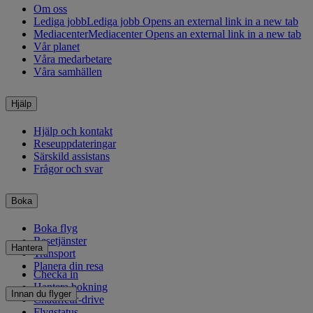
Om oss
Lediga jobb
Lediga jobb Opens an external link in a new tab
Mediacenter
Mediacenter Opens an external link in a new tab
Vår planet
Våra medarbetare
Våra samhällen
Hjälp
Hjälp och kontakt
Reseuppdateringar
Särskild assistans
Frågor och svar
Boka
Boka flyg
Resetjänster
Hantera
Transport
Planera din resa
Checka in
Hantera bokning
Innan du flyger
Chauffeur-drive
Flygstatus