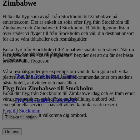
Zimbabwe
Hitta alla flyg som avgår från Stockholm till Zimbabwe på
emirates.com. Det är enkelt att söka efter flyg från Stockholm till
Zimbabwe och Zimbabwe till Stockholm. Bläddra igenom listan
över städer vi flyger till från Stockholm och välj din destinationsort
för att se våra tidtabeller och resmålsguider.
Boka flyg från Stockholm till Zimbabwe snabbt och säkert. När du
Flyg från Stockholm till Zimbabwe
ser symbolen för "bästa prisgaranti” betyder det att du får det bästa
1 destination
priset för dina flygresor.
Våra resmålsguider ger experttips om vad du kan göra och vilka
Flyg från Stockholm till Harare
platser som är bäst att besöka, samt rekommendationer om stadens
bästa hotell, aktiviteter och matställen.
Flyg från Zimbabwe till Stockholm
Boka ditt flyg från Stockholm till Zimbabwe idag och se fram emot
våra gourmeträtter, prisbelönta underhållning ombord och
Flyg från Harare till Stockholm
exceptionella service – oavsett vilken kabinklass du reser i.
Flyg till Stockholm
Vi ser fram emot att välkomna dig ombord.
Tillbaka till början
Om oss