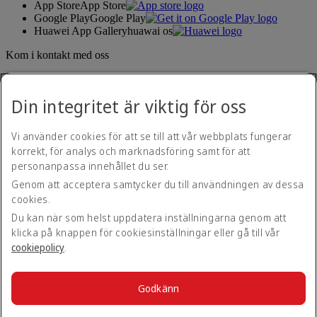
App Store
App Store
Google Play
Google Play
Huawei App Gallery
huawai os
Kom i kontakt med oss
Dela din Emirates-upplevelse.
Din integritet är viktig för oss
Vi använder cookies för att se till att vår webbplats fungerar
korrekt, för analys och marknadsföring samt för att
personanpassa innehållet du ser.
Genom att acceptera samtycker du till användningen av dessa
cookies.
Hjälpmedelspolicy
Kontakta oss
Du kan när som helst uppdatera inställningarna genom att
Integritetspolicy
klicka på knappen för cookiesinställningar eller gå till vår
Regler och villkor
cookiepolicy
.
Cookiepolicy
Cybersäkerhet
Yttrande om Modern Slavery Act och öppenhet
Godkänn
Webbkarta
© 2026 The Emirates Group. Med ensamrätt.