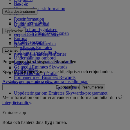
Bagage
Visum- och passinformation
Våra destinationer
Hälsa
Reseinformation
Karta över sträckor
Dubai International
Afrika
Till och från flygplatsen
Upplevelse
Asien- och Stillahavsregionen
Regler och meddelanden
Europa
Kabinegenskaper
Nord- och Sydamerika
Handla hos Emirates
Mellanöstern
Lojalitet
Vad kan du se på ditt flyg
Flyg till alla länder/territorier
Underhållning ombord
Prenumerera på våra specialerbjudanden
Logga in på Emirates Skywards
Måltider
Gå med i Emirates Skywards
Våra lounger
Spara pengar med våra senaste biljettpriser och erbjudanden.
Våra partner
Mellanlandning i Dubai
Förmåner med Business Rewards
Avsluta prenumeration eller ändra inställningar
Registrera ditt företag
E-postadress
Prenumerera
Emirates Skywards programregler
Uppdateringar om Emirates Skywards-programmet
Mer information om hur vi använder din information hittar du i vår
integritetspolicy
.
Emirates app
Boka och hantera dina flyg i farten.