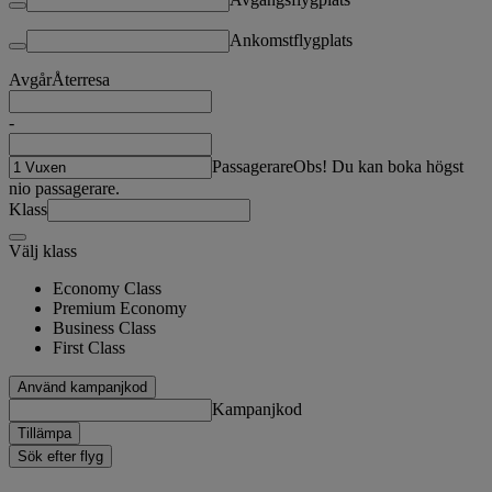
Ankomstflygplats
Avgår
Återresa
-
Passagerare
Obs! Du kan boka högst
nio passagerare.
Klass
Välj klass
Economy Class
Premium Economy
Business Class
First Class
Använd kampanjkod
Kampanjkod
Tillämpa
Sök efter flyg