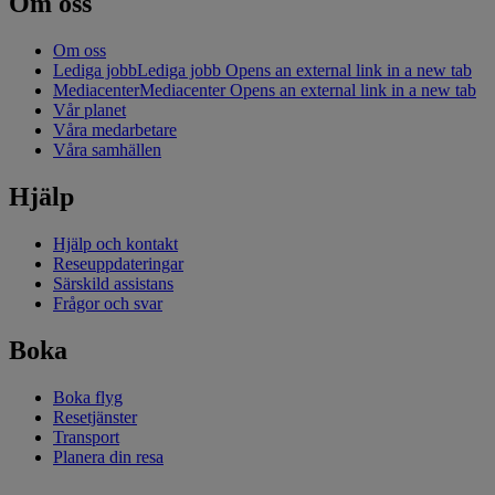
Om oss
Om oss
Lediga jobb
Lediga jobb Opens an external link in a new tab
Mediacenter
Mediacenter Opens an external link in a new tab
Vår planet
Våra medarbetare
Våra samhällen
Hjälp
Hjälp och kontakt
Reseuppdateringar
Särskild assistans
Frågor och svar
Boka
Boka flyg
Resetjänster
Transport
Planera din resa