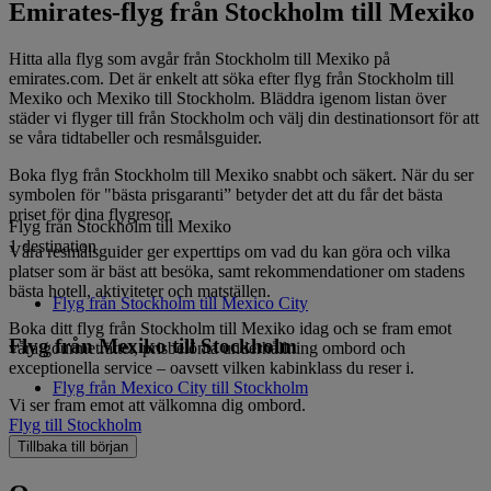
Emirates-flyg från Stockholm till Mexiko
Hitta alla flyg som avgår från Stockholm till Mexiko på
emirates.com. Det är enkelt att söka efter flyg från Stockholm till
Mexiko och Mexiko till Stockholm. Bläddra igenom listan över
städer vi flyger till från Stockholm och välj din destinationsort för att
se våra tidtabeller och resmålsguider.
Boka flyg från Stockholm till Mexiko snabbt och säkert. När du ser
symbolen för "bästa prisgaranti” betyder det att du får det bästa
priset för dina flygresor.
Flyg från Stockholm till Mexiko
1 destination
Våra resmålsguider ger experttips om vad du kan göra och vilka
platser som är bäst att besöka, samt rekommendationer om stadens
bästa hotell, aktiviteter och matställen.
Flyg från Stockholm till Mexico City
Boka ditt flyg från Stockholm till Mexiko idag och se fram emot
Flyg från Mexiko till Stockholm
våra gourmeträtter, prisbelönta underhållning ombord och
exceptionella service – oavsett vilken kabinklass du reser i.
Flyg från Mexico City till Stockholm
Vi ser fram emot att välkomna dig ombord.
Flyg till Stockholm
Tillbaka till början