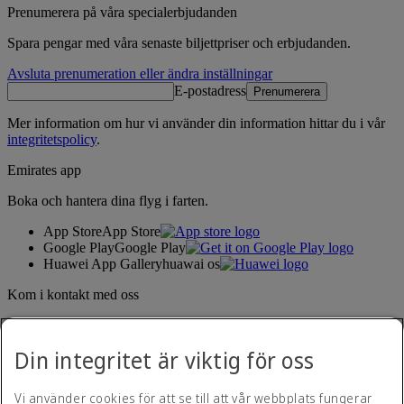
Prenumerera på våra specialerbjudanden
Spara pengar med våra senaste biljettpriser och erbjudanden.
Avsluta prenumeration eller ändra inställningar
E-postadress
Prenumerera
Mer information om hur vi använder din information hittar du i vår
integritetspolicy
.
Emirates app
Boka och hantera dina flyg i farten.
App Store
App Store
Google Play
Google Play
Huawei App Gallery
huawai os
Kom i kontakt med oss
Dela din Emirates-upplevelse.
Din integritet är viktig för oss
Vi använder cookies för att se till att vår webbplats fungerar