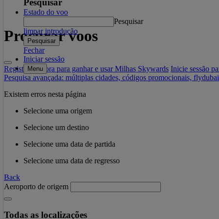
Pesquisar
Estado do voo
Pesquisar
Procurar voos
limpar introdução
Pesquisar
Fechar
Iniciar sessão
Registe-se agora para ganhar e usar Milhas Skywards
Inicie sessão p
Menu
Pesquisa avançada: múltiplas cidades, códigos promocionais, flydubai
Existem erros nesta página
Selecione uma origem
Selecione um destino
Selecione uma data de partida
Selecione uma data de regresso
Back
Aeroporto de origem
Todas as localizações