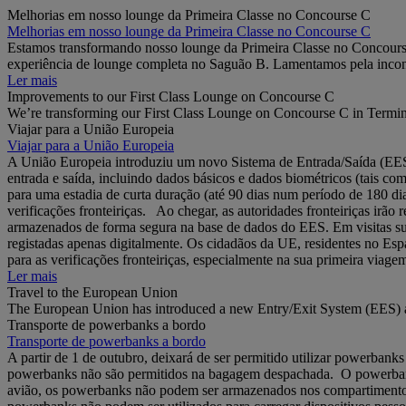
Melhorias em nosso lounge da Primeira Classe no Concourse C
Melhorias em nosso lounge da Primeira Classe no Concourse C
Estamos transformando nosso lounge da Primeira Classe no Concourse
experiência de lounge completa no Saguão B. Lamentamos pela incon
Ler mais
Improvements to our First Class Lounge on Concourse C
We’re transforming our First Class Lounge on Concourse C in Termina
Viajar para a União Europeia
Viajar para a União Europeia
A União Europeia introduziu um novo Sistema de Entrada/Saída (EES) 
entrada e saída, incluindo dados básicos e dados biométricos (tais c
para uma estadia de curta duração (até 90 dias num período de 180 dia
verificações fronteiriças. Ao chegar, as autoridades fronteiriças irão
armazenados de forma segura na base de dados do EES. Em visitas subs
registadas apenas digitalmente. Os cidadãos da UE, residentes no Espa
para as verificações fronteiriças, especialmente na sua primeira viag
Ler mais
Travel to the European Union
The European Union has introduced a new Entry/Exit System (EES) a
Transporte de powerbanks a bordo
Transporte de powerbanks a bordo
A partir de 1 de outubro, deixará de ser permitido utilizar powerb
powerbanks não são permitidos na bagagem despachada. O powerbank 
avião, os powerbanks não podem ser armazenados nos compartimentos 