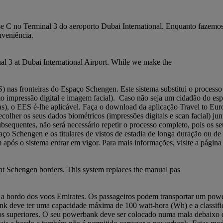
 C no Terminal 3 do aeroporto Dubai International. Enquanto fazemos e
veniência.
l 3 at Dubai International Airport. While we make the
nas fronteiras do Espaço Schengen. Este sistema substitui o processo 
omo impressão digital e imagem facial). Caso não seja um cidadão do e
s), o EES é-lhe aplicável. Faça o download da aplicação Travel to Euro
 recolher os seus dados biométricos (impressões digitais e scan facial) 
equentes, não será necessário repetir o processo completo, pois os seu
ço Schengen e os titulares de vistos de estadia de longa duração ou de
em após o sistema entrar em vigor. Para mais informações, visite a pági
t Schengen borders. This system replaces the manual pas
anks a bordo dos voos Emirates. Os passageiros podem transportar um 
deve ter uma capacidade máxima de 100 watt-hora (Wh) e a classific
superiores. O seu powerbank deve ser colocado numa mala debaixo do a