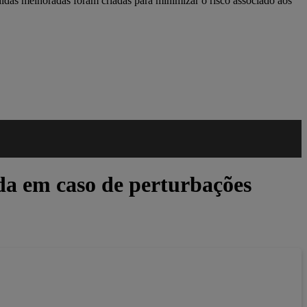
idas melhoradas foram criadas para minimizar o risco associado aos
a em caso de perturbações