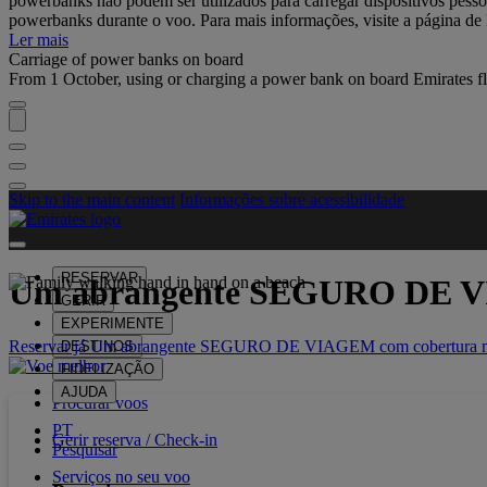
powerbanks não podem ser utilizados para carregar dispositivos pess
powerbanks durante o voo. Para mais informações, visite a página de 
Ler mais
Carriage of power banks on board
From 1 October, using or charging a power bank on board Emirates fli
Skip to the main content
Informações sobre acessibilidade
RESERVAR
Um abrangente
SEGURO DE 
GERIR
EXPERIMENTE
Reservar já Um abrangente SEGURO DE VIAGEM com cobertura mel
DESTINOS
FIDELIZAÇÃO
AJUDA
Procurar voos
PT
Gerir reserva / Check-in
Pesquisar
Serviços no seu voo