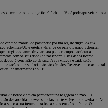
ssas melhorias, o lounge ficará fechado. Você pode aproveitar nossa
de carimbo manual do passaporte por um registo digital da sua
spaço Schengen/UE e esteja a viajar de ou para o Espaço Schengen
pe e registe-se antes de voar para poupar tempo e acelerar as
juntamente com os seus dados de passaporte. Estes dados ficarão
s dados já constarão do sistema. A sua entrada e saída serão
 autorizações de residência não são afetados. Reserve tempo adicional
na oficial de informações do EES UE
powerbank a bordo e deverá permanecer na bagagem de mão. Os
ação de capacidade deve estar claramente visível no powerbank. No
ssento à sua frente ou na bolsa do assento à sua frente. Os