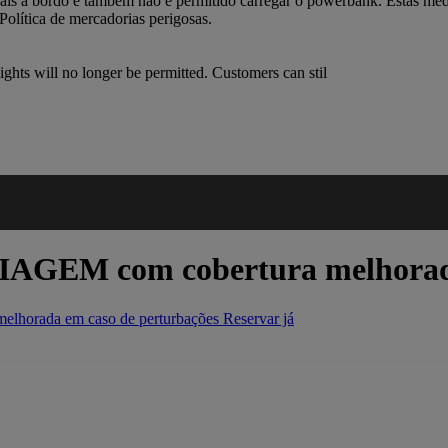
oais a bordo e também não é permitido carregar o powerbank. Estas med
Política de mercadorias perigosas.
ghts will no longer be permitted. Customers can stil
VIAGEM
com cobertura melhorad
horada em caso de perturbações
Reservar já