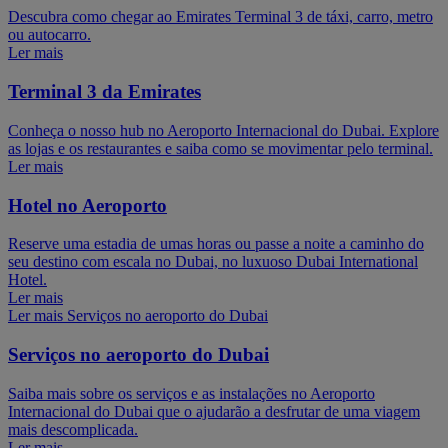
Descubra como chegar ao Emirates Terminal 3 de táxi, carro, metro
ou autocarro.
Ler mais
Terminal 3 da Emirates
Conheça o nosso hub no Aeroporto Internacional do Dubai. Explore
as lojas e os restaurantes e saiba como se movimentar pelo terminal.
Ler mais
Hotel no Aeroporto
Reserve uma estadia de umas horas ou passe a noite a caminho do
seu destino com escala no Dubai, no luxuoso Dubai International
Hotel.
Ler mais
Ler mais Serviços no aeroporto do Dubai
Serviços no aeroporto do Dubai
Saiba mais sobre os serviços e as instalações no Aeroporto
Internacional do Dubai que o ajudarão a desfrutar de uma viagem
mais descomplicada.
Ler mais