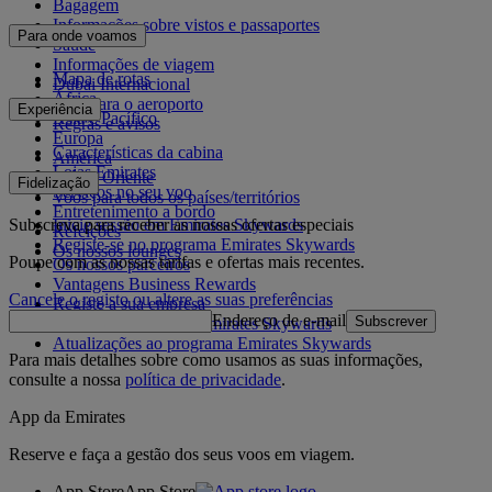
Bagagem
Informações sobre vistos e passaportes
Para onde voamos
Saúde
Informações de viagem
Mapa de rotas
Dubai Internacional
África
De e para o aeroporto
Experiência
Ásia e Pacífico
Regras e avisos
Europa
Características da cabina
América
Lojas Emirates
Médio Oriente
Fidelização
Serviços no seu voo
Voos para todos os países/territórios
Entretenimento a bordo
Subscreva para receber as nossas ofertas especiais
Inicie sessão em Emirates Skywards
Refeições
Registe-se no programa Emirates Skywards
Os nossos lounges
Poupe com as nossas tarifas e ofertas mais recentes.
Os nossos parceiros
Vantagens Business Rewards
Cancele o registo ou altere as suas preferências
Registe a sua empresa
Endereço de e-mail
Subscrever
Regras do programa Emirates Skywards
Atualizações ao programa Emirates Skywards
Para mais detalhes sobre como usamos as suas informações,
consulte a nossa
política de privacidade
.
App da Emirates
Reserve e faça a gestão dos seus voos em viagem.
App Store
App Store