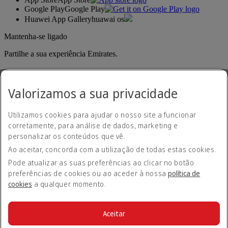
Google Play
Google Play
Huawei App Gallery
huawai os
Mantenha-se ligado
Partilhe a sua experiência Emirates.
Valorizamos a sua privacidade
Utilizamos cookies para ajudar o nosso site a funcionar
corretamente, para análise de dados, marketing e
personalizar os conteúdos que vê.
Declaração de acessibilidade
Ao aceitar, concorda com a utilização de todas estas cookies.
Contacte-nos
Política de privacidade
Pode atualizar as suas preferências ao clicar no botão
Termos e condições
preferências de cookies ou ao aceder à nossa
política de
Política de cookies
cookies
a qualquer momento.
Cibersegurança
Declaração de transparência sobre a Lei da Escravatura
Moderna
Aceitar
Mapa do site