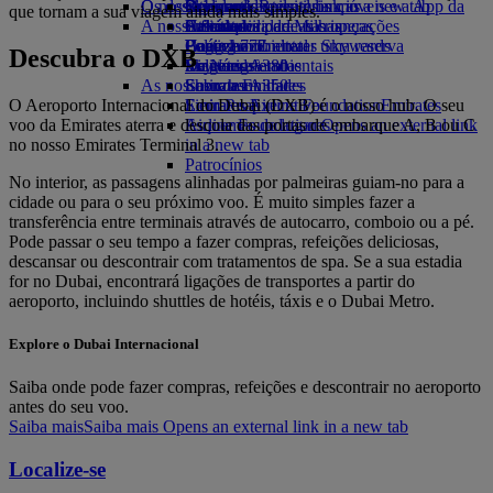
O nosso planeta
Os destinos mais recentes
Opens an external link in a new tab
Bebidas
Brinquedos para crianças
Skywards Rail
Site para dispositivos móveis e a App da
que tornam a sua viagem ainda mais simples.
A nossa frota
Atividades para as crianças
Sustentabilidade nas operações
Helsínquia
Calculadora de Milhas
Emirates
Boeing 777
Política ambiental
Hangzhou
Login em Emirates Skywards
Cancelar ou alterar uma reserva
Descubra o DXB
Emirates A380
Relatórios ambientais
Da Nang
Skywards+
Viagens afetadas
As nossas comunidades
Emirates A350
Shenzhen
Sobre a Emirates
O Aeroporto Internacional do Dubai (DXB) é o nosso hub. O seu
Emirates Executive
Emirates Airline Foundation
Siem Reap
Emirates
voo da Emirates aterra e descola das portas de embarque A, B ou C
Esquemas de lugares
Airline Foundation Opens an external link
no nosso Emirates Terminal 3.
in a new tab
Patrocínios
No interior, as passagens alinhadas por palmeiras guiam-no para a
cidade ou para o seu próximo voo. É muito simples fazer a
transferência entre terminais através de autocarro, comboio ou a pé.
Pode passar o seu tempo a fazer compras, refeições deliciosas,
descansar ou descontrair com tratamentos de spa. Se a sua estadia
for no Dubai, encontrará ligações de transportes a partir do
aeroporto, incluindo shuttles de hotéis, táxis e o Dubai Metro.
Explore o Dubai Internacional
Saiba onde pode fazer compras, refeições e descontrair no aeroporto
antes do seu voo.
Saiba mais
Saiba mais Opens an external link in a new tab
Localize-se