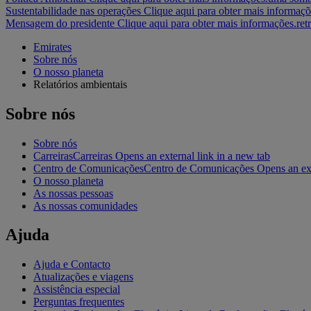
Sustentabilidade nas operações Clique aqui para obter mais informaçõ
Mensagem do presidente Clique aqui para obter mais informações.
ret
Emirates
Sobre nós
O nosso planeta
Relatórios ambientais
Sobre nós
Sobre nós
Carreiras
Carreiras Opens an external link in a new tab
Centro de Comunicações
Centro de Comunicações Opens an exte
O nosso planeta
As nossas pessoas
As nossas comunidades
Ajuda
Ajuda e Contacto
Atualizações e viagens
Assistência especial
Perguntas frequentes