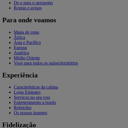
De e para o aeroporto
Regras e avisos
Para onde voamos
Mapa de rotas
África
Ásia e Pacífico
Europa
América
Médio Oriente
Voos para todos os países/territórios
Experiência
Características da cabina
Lojas Emirates
Serviços no seu voo
Entretenimento a bordo
Refeições
Os nossos lounges
Fidelização