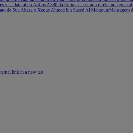
es.
vista lateral do Airbus A380 da Emirates a virar à direita no céu azu
rato da Sua Alteza o Xeque Ahmed bin Saeed Al Maktoum
Mensagem do
rnal link in a new tab