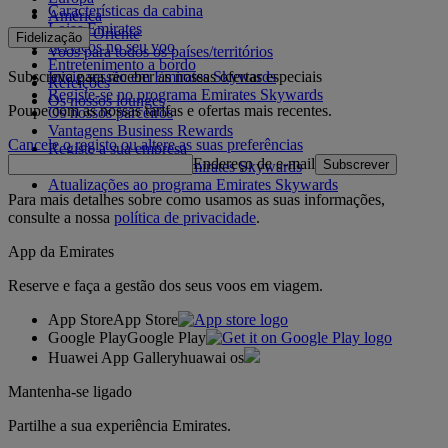
Características da cabina
América
Lojas Emirates
Médio Oriente
Fidelização
Serviços no seu voo
Voos para todos os países/territórios
Entretenimento a bordo
Subscreva para receber as nossas ofertas especiais
Inicie sessão em Emirates Skywards
Refeições
Registe-se no programa Emirates Skywards
Os nossos lounges
Poupe com as nossas tarifas e ofertas mais recentes.
Os nossos parceiros
Vantagens Business Rewards
Cancele o registo ou altere as suas preferências
Registe a sua empresa
Endereço de e-mail
Subscrever
Regras do programa Emirates Skywards
Atualizações ao programa Emirates Skywards
Para mais detalhes sobre como usamos as suas informações,
consulte a nossa
política de privacidade
.
App da Emirates
Reserve e faça a gestão dos seus voos em viagem.
App Store
App Store
Google Play
Google Play
Huawei App Gallery
huawai os
Mantenha-se ligado
Partilhe a sua experiência Emirates.