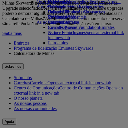
O nosso planeta
Os destinos mais recentes
Opens an external link in a new tab
Bebidas
Brinquedos para crianças
Skywards Rail
Site para dispositivos móveis e a App da
Milhas Skywards necessário para Classic Rewards e Prémios de
A nossa frota
Atividades para as crianças
Sustentabilidade nas operações
Helsínquia
Calculadora de Milhas
Emirates
Upgrade selecionados. As tarifas atualizadas de prémios e upgrades
Boeing 777
Política ambiental
Hangzhou
Login em Emirates Skywards
Cancelar ou alterar uma reserva
poderão demorar alguns dias a serem corretamente apresentadas na
Emirates A380
Relatórios ambientais
Da Nang
Skywards+
Viagens afetadas
Calculadora de Milhas. As Milhas indicadas no momento da reserva
As nossas comunidades
Emirates A350
Shenzhen
Sobre a Emirates
são a referência correta enquanto a atualização está em curso.
Emirates Executive
Emirates Airline Foundation
Siem Reap
Emirates
Esquemas de lugares
Airline Foundation Opens an external link
Saiba mais
in a new tab
Patrocínios
Emirates
Programa de fidelização Emirates Skywards
Calculadora de Milhas
Sobre nós
Sobre nós
Carreiras
Carreiras Opens an external link in a new tab
Centro de Comunicações
Centro de Comunicações Opens an
external link in a new tab
O nosso planeta
As nossas pessoas
As nossas comunidades
Ajuda