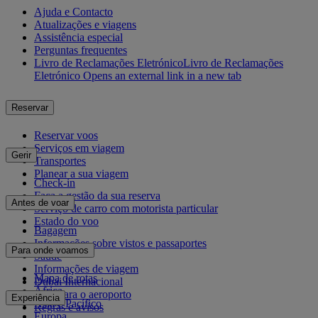
Ajuda e Contacto
Atualizações e viagens
Assistência especial
Perguntas frequentes
Livro de Reclamações Eletrónico
Livro de Reclamações
Eletrónico Opens an external link in a new tab
Reservar
Reservar voos
Serviços em viagem
Gerir
Transportes
Planear a sua viagem
Check-in
Faça a gestão da sua reserva
Antes de voar
Serviço de carro com motorista particular
Estado do voo
Bagagem
Informações sobre vistos e passaportes
Para onde voamos
Saúde
Informações de viagem
Mapa de rotas
Dubai Internacional
África
De e para o aeroporto
Experiência
Ásia e Pacífico
Regras e avisos
Europa