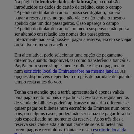
Na página
Introduzir dados de faturação
, na qual são
introduzidos os dados do cartão de crédito, caso o campo
“Apelido do titular do cartão” possa ser digitado, poderá
pagar a reserva mesmo que não viaje e não tenha o mesmo
apelido que um dos passageiros. Caso apareça o campo
“Apelido do titular do cartão” no menu suspenso e não possa
ser alterado em relação aos nomes dos passageiros,
infelizmente não será possível pagar a reserva, exceto se viajar
ou se tiver o mesmo apelido.
Em alternativa, pode selecionar uma opção de pagamento
diferente, quando disponível, tal como transferência bancária,
PayPal ou reserve simplesmente online e faça o pagamento
num
escritório local da Emirates
(abre na mesma janela)
. As
opções disponíveis dependerão do país de partida e de quanto
tempo resta antes do voo.
Tenha em atenção que a tarifa apresentada é apenas válida
para pagamento no país de partida. Devido aos regulamentos
de venda de bilhetes poderá aplicar-se uma tarifa diferente se
quiser pagar os bilhetes num escritório da Emirates num outro
país, ou nalguns casos, poderá não ser capaz de pagar fora do
país especificado no momento da reserva. Após três dias a
reserva será cancelada automaticamente se os bilhetes não
forem pagos e recolhidos. Contacte o seu
escritório local da