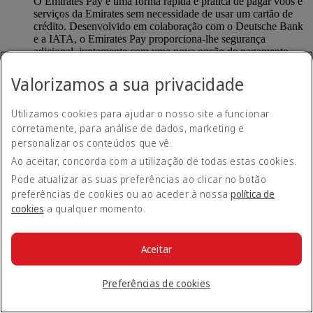
O Emirates Pay é uma forma rápida e prática de pagar voos e
serviços da Emirates sem necessidade de usar um cartão de
crédito. Desenvolvido em colaboração com o Deutsche Bank
e a IATA, o Emirates Pay proporciona-lhe segurança
adicional, juntamente com uma nova opção de pagamento
contactless.
Valorizamos a sua privacidade
Como devo usar o Emirates Pay?
Utilizamos cookies para ajudar o nosso site a funcionar
corretamente, para análise de dados, marketing e
Quando reserva um voo em emirates.com, ser-lhe-á
personalizar os conteúdos que vê.
automaticamente dada a opção de realizar um pagamento
Ao aceitar, concorda com a utilização de todas estas cookies.
através do Emirates Pay. Pode associar a sua conta bancária
ao Emirates Pay de forma segura e concluir a sua reserva.
Pode atualizar as suas preferências ao clicar no botão
preferências de cookies ou ao aceder à nossa
política de
Voltar ao início
cookies
a qualquer momento.
Bloquear a minha tarifa
Aceitar
O que é a opção Bloquear a minha tarifa?
Preferências de cookies
A opção Bloquear a minha tarifa reserva o valor da sua tarifa