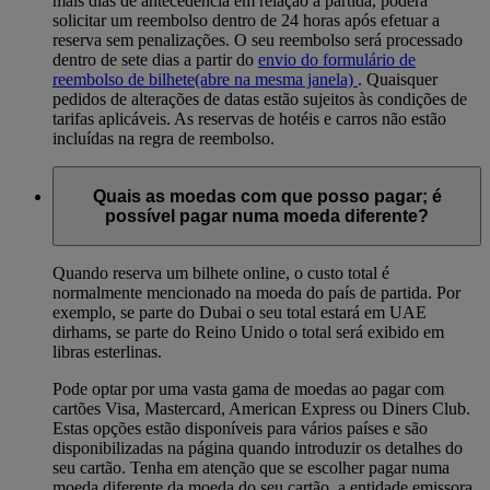
mais dias de antecedência em relação à partida, poderá
solicitar um reembolso dentro de 24 horas após efetuar a
reserva sem penalizações. O seu reembolso será processado
dentro de sete dias a partir do
envio do formulário de
reembolso de bilhete
(abre na mesma janela)
. Quaisquer
pedidos de alterações de datas estão sujeitos às condições de
tarifas aplicáveis. As reservas de hotéis e carros não estão
incluídas na regra de reembolso.
Quais as moedas com que posso pagar; é
possível pagar numa moeda diferente?
Quando reserva um bilhete online, o custo total é
normalmente mencionado na moeda do país de partida. Por
exemplo, se parte do Dubai o seu total estará em UAE
dirhams, se parte do Reino Unido o total será exibido em
libras esterlinas.
Pode optar por uma vasta gama de moedas ao pagar com
cartões Visa, Mastercard, American Express ou Diners Club.
Estas opções estão disponíveis para vários países e são
disponibilizadas na página quando introduzir os detalhes do
seu cartão. Tenha em atenção que se escolher pagar numa
moeda diferente da moeda do seu cartão, a entidade emissora