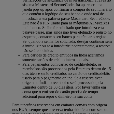
verificações de segurança de nível adicional, através do
sistema Mastercard SecureCode. Irá aparecer uma
janela pop-up após confirmar a compra do seu itinerário
que contém o logótipo do seu banco e onde terá de
introduzir a sua palavra-passe Mastercard SecureCode.
Este não é o PIN usado para as máquinas ATM/caixas
multibanco. Se lhe for solicitado que introduza esta
palavra-passe, mas ainda não tiver efetuado o registo no
esquema, contacte o seu banco para efetuar o registo.
Se, quando a senha for solicitada, desejar continuar sem
a introduzir ou se a introduzir incorretamente, a reserva
não será concluída.
Para cartões de crédito emitidos na Índia aceitamos
somente cartões de crédito internacionais.
Para pagamentos com cartão de crédito/débito, os
reembolsos são processados pela Emirates dentro de 15
dias úteis e serão creditados no cartão de crédito/débito
usado para o pagamento online. Se a reserva tiver
origem na Índia, o reembolso será processado pela
Emirates dentro de 30 dias úteis. Por favor tenha em
conta que o emissor do cartão precisa de tempo
adicional para repor o dinheiro na sua conta.
Para itinerários reservados em emirates.com/us com origem
nos EUA, sempre que a reserva tenha sido feita com sete ou