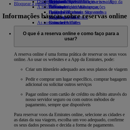
O nosso planeta
Os destinos mais recentes
Opens an external link in a new tab
Bebidas
Brinquedos para crianças
Skywards Rail
Site para dispositivos móveis e a App da
Bloquear a minha tarifa
A nossa frota
Atividades para as crianças
Sustentabilidade nas operações
Helsínquia
Calculadora de Milhas
Emirates
Boeing 777
Política ambiental
Hangzhou
Login em Emirates Skywards
Cancelar ou alterar uma reserva
Informações básicas sobre reservas online
Emirates A380
Relatórios ambientais
Da Nang
Skywards+
Viagens afetadas
As nossas comunidades
Emirates A350
Shenzhen
Sobre a Emirates
Emirates Executive
Emirates Airline Foundation
Siem Reap
Emirates
Esquemas de lugares
Airline Foundation Opens an external link
O que é a reserva online e como faço para a
in a new tab
usar?
Patrocínios
A reserva online é uma forma prática de reservar os seus voos
online. Ao usar os websites e a App da Emirates, pode:
Criar um itinerário adequado aos seus planos de viagem
Pedir e comprar um lugar específico, comprar bagagem
adicional ou solicitar outros serviços
Pagar online com cartão de crédito ou débito através do
nosso servidor seguro ou com outros métodos de
pagamento, sempre que disponíveis
Para reservar voos da Emirates online, selecione as cidades e
as datas da sua viagem, escolha um voo adequado, confirme
os seus dados pessoais e decida a forma de pagamento.