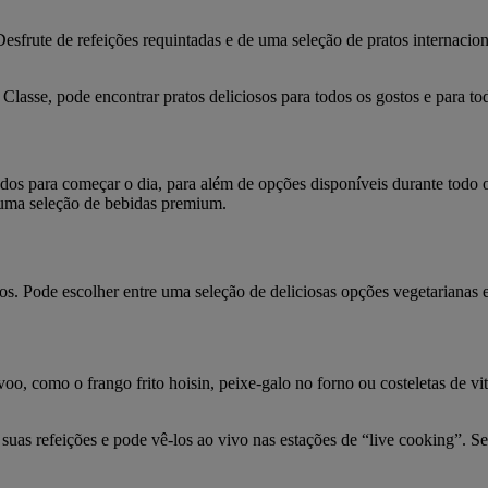
sfrute de refeições requintadas e de uma seleção de pratos internacion
Classe, pode encontrar pratos deliciosos para todos os gostos e para tod
os para começar o dia, para além de opções disponíveis durante todo o
 uma seleção de bebidas premium.
os. Pode escolher entre uma seleção de deliciosas opções vegetarianas
oo, como o frango frito hoisin, peixe-galo no forno ou costeletas de vi
as suas refeições e pode vê-los ao vivo nas estações de “live cooking”.