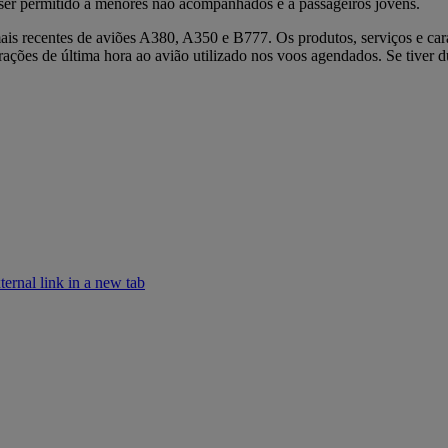
 ser permitido a menores não acompanhados e a passageiros jovens.
s recentes de aviões A380, A350 e B777. Os produtos, serviços e carate
rações de última hora ao avião utilizado nos voos agendados. Se tiver d
rnal link in a new tab