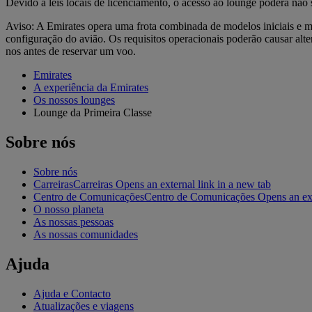
Devido a leis locais de licenciamento, o acesso ao lounge poderá não
Aviso: A Emirates opera uma frota combinada de modelos iniciais e mai
configuração do avião. Os requisitos operacionais poderão causar alte
nos antes de reservar um voo.
Emirates
A experiência da Emirates
Os nossos lounges
Lounge da Primeira Classe
Sobre nós
Sobre nós
Carreiras
Carreiras Opens an external link in a new tab
Centro de Comunicações
Centro de Comunicações Opens an exte
O nosso planeta
As nossas pessoas
As nossas comunidades
Ajuda
Ajuda e Contacto
Atualizações e viagens