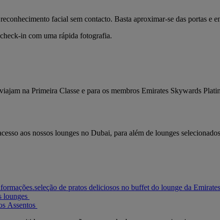
reconhecimento facial sem contacto. Basta aproximar-se das portas e e
 check-in com uma rápida fotografia.
ue viajam na Primeira Classe e para os membros Emirates Skywards Plat
r acesso aos nossos lounges no Dubai, para além de lounges selecionad
nformações.
seleção de pratos deliciosos no buffet do lounge da Emirate
s lounges
os
Assentos