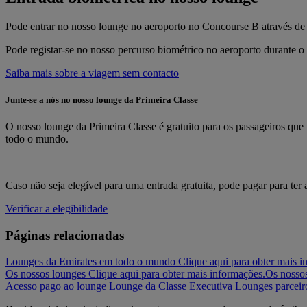
Pode entrar no nosso lounge no aeroporto no Concourse B através de 
Pode registar-se no nosso percurso biométrico no aeroporto durante o
Saiba mais sobre a viagem sem contacto
Junte-se a nós no nosso lounge da Primeira Classe
O nosso lounge da Primeira Classe é gratuito para os passageiros q
todo o mundo.
Caso não seja elegível para uma entrada gratuita, pode pagar para te
Verificar a elegibilidade
Páginas relacionadas
Lounges da Emirates em todo o mundo Clique aqui para obter mais i
Os nossos lounges Clique aqui para obter mais informações.
Os nosso
Acesso pago ao lounge
Lounge da Classe Executiva
Lounges parceir