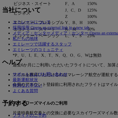
ビジネス・スイート
F、A
150%
当社について
J、C、D
125%
ビジネス
Z
100%
エミレーツについて
エコノミー・フレキシブル
Y、B、H
100%
採用
採用 Opens an external link in a new tab
エコノミー・スマート
K、M
50%
メディア・センター
メディア・センター Opens an external lin
エコノミー・ベーシック
L、V、S
25%
私たちの地球
エミレーツで活躍するスタッフ
エミレーツのコミュニティ
*P、U、I、E、X、T、N、Q、O、G、Wは無効
ヘルプ
過去6か月にご利用いただいたフライトについて、加算
サポートおよびお問い合わせ
マイルを獲得いただけるのはマレーシア航空が運航する
最新運航状況
会員のアカウント登録前に利用されたフライトはマイル
特別なお手伝い
よくある質問
予約する
スカイワーズマイルのご利用
片道特典航空券との交換に必要なスカイワーズマイル数
フライトのご予約