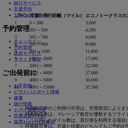
旅行サービス
交通手段
ご旅行の計画
ゾーン
片道の飛行距離（マイル）
エコノミークラスの
1
0～300
3,000
予約管理
2
301～500
4,500
3
501～700
6,000
チェックイン
4
701～900
8,000
予約管理
5
901～1500
11,000
送迎サービス
6
1501～2000
17,000
フライト状況
7
2001～3000
22,500
ご出発前に
8
3001～4000
27,000
9
4001～5000
30,000
お手荷物
10
5001～15000
37,500
ビザとパスポート情報
健康
旅行情報
特典航空券のご利用の可否は、空席状況によりま
ドバイ国際空港
特典航空券は、マレーシア航空が運航するフライ
空港送迎の予約
ここに示したマイル数は、直行便を利用する場合
規則および注意事項
特典航空券は、片道と往復のどちらでもご予約が