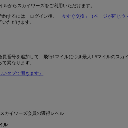
マイルからスカイワーズをご利用いただけます。
予約するには、ログイン後、
「今すぐ交換」
（ページが同じウ
了いただけます。
員番号を追加して、飛行1マイルにつき最大1.5マイルのスカ
って異なります。
しいタブで開きます）
スカイワーズ会員の獲得レベル
イル