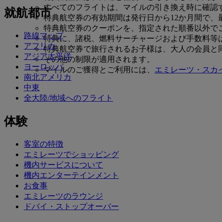
すべてのフライトは、マイルの引き換え時に確認
就航都市
特典航空券の有効期間は発行日から12か月間で、
特典航空券のクーポンを、指定された順番以外で
路線マップ
特典に、諸税、燃料サーチャージおよび手数料等
アフリカ
特典航空券で旅行されるお子様は、大人の会員と
アジア太平洋
その他の制限が適用されます。
ヨーロッパ
マイルのご獲得とご利用には、
エミレーツ・スカ
南北アメリカ
中東
全大陸/地域へのフライト
体験
客室の特徴
エミレーツでショッピング
機内サービスについて
機内エンターテインメント
お食事
エミレーツのラウンジ
ドバイ・ストップオーバー