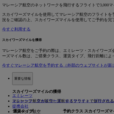
マレーシア航空のネットワークを飛行するフライトで3,000
スカイワーズマイルを使用してマレーシア航空のフライトを
況をご確認の上、スカイワーズマイルを使用してご予約を完
今すぐ利用する
スカイワーズマイルを獲得
マレーシア航空をご予約の際は、エミレーツ・スカイワーズ会
ーズマイル数は、ご搭乗クラス、運賃タイプ、飛行距離によ
今すぐマレーシア航空を予約する
（外部のウェブサイトが新
重要な情報
スカイワーズマイルの獲得
エミレーツ
マレーシア航空が販売し運航するフライトで旅行される
エミレーツ・スカイワーズ・ロイヤリティ・プログラム
提携会社
運賃タイプ
予約クラス
スカイワーズマ
マレーシア航空