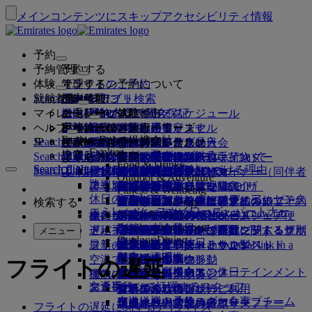
メインコンテンツにスキップ
アクセシビリティ情報
予約
予約管理
予約する
体験
フライトのご予約
オンライン予約について
管理する
Search flight
就航都市
Emiratesアプリ
予約管理
ご出発前に
機内体験
フライト検索
マイレージ
ご出発前に
お手荷物
機内サービスについて
エミレーツ体験
エミレーツ就航都市
ベストプライス保証
予約内容の照会
フライト・スケジュール
Explore Dubai
ヘルプ
手荷物情報
ビザおよびパスポート
ご旅行はここから始まります
家族連れのご旅行
目的地
エミレーツ・スカイワーズ
旅行情報
客室の特徴
お得な運賃
事前座席指定
ご予約のキャンセル
Explore Dubai
エミレーツの提携会社
Search flight
JP
Fly Better
ビザの要件をご確認ください
ご家族でのご旅行
エミレーツ・スカイワーズに入会
ビジネスリワーズ
サポートおよびお問い合わせ
Emiratesアプリ
手荷物情報
エミレーツ体験
就航都市
スペシャルオファー
予約の変更
機内持込み禁止品目
ファーストクラス
Explore
ワンランク上を、飛びつづける。
エミレーツについて
上空と地上のパートナー
検索
Search flight
ビジネスリワーズに登録
サポートおよびお問い合わせ
よくあるご質問
ビザとパスポート情報
家族旅行のプランを練る
エミレーツ・スカイワーズについて
ベストプライス・ファインダー
座席の事前指定
規約および注意事項
受託手荷物（預入れ手荷物）
ビジネスクラス
送迎サービス
アジア太平洋
Food & Drinks
Search flight
Search flight
エミレーツについて
エミレーツの目的地を見る
ワンランク上を、飛びつづける理由
エミレーツの提携会社
Search flight
よくある質問
ご旅行の計画
旅行中の健康アドバイス
ビジネスリワーズについて
サポートおよびお問い合わせ
アップグレード
機内持ち込み手荷物
米国渡航認証
プレミアム・エコノミー
エミレーツのサービス
アナカンパニード・マイナー（同伴者
北・中央・南アメリカ
会員ティア
Outdoor & Adventure
エミレーツ・ストーリー
路線マップ
カンタス航空
アラブ首長国連邦（UAE）のビザ
よくある質問
ホテルの予約
送迎サービスの管理
医療情報フォーム（MEDIF）
追加手荷物許容量を購入
エコノミークラス
季節の行事
のないお子様）
アフリカ
フライドバイ
ビジネスリワーズに登録
変更またはキャンセル
Fitness & Wellbeing
flydubai
休日のアイデア
メディア・センター
メディア・センタ
ツアーとアクティビティ
アクセシブルな旅行の予約
お食事に関する情報
追加の受託手荷物許容量について
快適な機内
非接触（コンタクトレス）の旅
妊娠中
ヨーロッパ
キャッシュ+マイル
ビジネスリワーズにログイン
ビザとパスポートに関するヘルプ
お近くのエミレーツオフィスでご予約
検索する
Culture & Heritage
エミレーツ・スカイワーズ・パートナー
ー Opens an external link in a new tab
ビーチの目的地
Beach & Marine
旅行サービス
オンライン・チェックイン
機内エンターテインメント
エミレーツのラウンジ
UAEへの持込み禁止品目
ドバイでの手荷物サービス
手荷物許容量
中東
デジタル会員カード
特典
フィードバックとクレーム
当社ネットワークとコードシェア便
Family entertainment
グループ企業
自然の中の休日
ドバイ国際空港
遅延手荷物または破損手荷物
ディスカバー・ドバイ
ミート＆グリートの手配
チェックイン・オプション
iceの最新コンテンツ
ファーストクラス・ラウンジ
子供および幼児向け運賃に関する規則
マイ・ファミリー・プログラム
プログラム内容
手荷物の紛失または盗難に関するサポ
その他のエミレーツ商品
ミート＆グリ
メニュー
Outdoor Dining
安全
歴史と文化の休日
ice TV Live
フライト状況
最新の目的地
ートの手配 Opens an external link in a
エミレーツ・ターミナル3
ビジネスクラス・ラウンジ
チャイルドシートとかご型ベッド
マイルのご利用
よくある質問
ート
特別支援サービスとリクエスト
機内Wi-Fi
財務の透明性
都市での滞在
new tab
空港で
ターミナル間の移動
世界各地のラウンジ
ヘルシンキ
マイルの申請
ドバイ・コネクト
手荷物と遺失物
フライトの遅延
ドバイ・コネクト
お子様向け機内エンターテインメント
責任あるビジネス
食通のお客様向けの休日
機内にて
運航の変更
空港送迎の予約
パートナーラウンジ
杭州
マイルを購入する
旅行の準備
交通手段
お食事
エミレーツで活躍するスタッフ
シャトルバス・サービス
有料でのラウンジのご利用
お子様連れのご旅行
ダナン
マイルのご獲得
最近の渡航情報
空港で
空港送迎の予約
ファーストクラスのお食事
エミレーツのリーダーシップチーム
マルハバ・ラウンジ
幼児連れのご旅行
深圳
スカイワーズ・スカイサーファー
フライトの状況の確認
エミレーツ・スカイワーズ
フライトの遅延に関するアドバイス