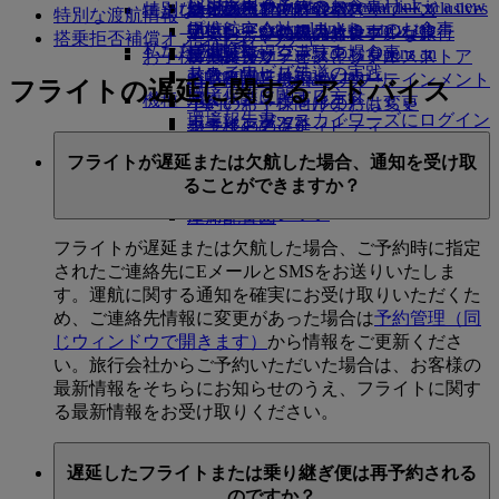
レンタカー予約
ビジネスクラスのお食事
採用
採用 Opens an external link in a new
Skywards Exclusives
Skywards Exclusives
エミレーツでショッピング
特別なお手伝い
幼児の手荷物許容量
シェムリアップ
エミレーツ・ビジネスリワーズ
特別な渡航情報
tab
Opens an external link in a new tab
提携航空会社
プレミアム・エコノミーのお食事
エミレーツ免税品コレクション
子供および幼児のお食事
エミレーツのアクセシブルな旅行
エミレーツの機内体験
搭乗拒否補償オプションバウチャー
私たちの地球
提携会社
空港駐車場
エコノミークラスのお食事
空港駐車場 Opens an
お子様の楽しみ
エミレーツ・オフィシャル・ストア
特別支援サービスとリクエスト
ツールとリソース
サステナビリティの実践
スカイワーズ鉄道
external link in a new tab
お飲み物
お子様向け機内エンターテインメント
モバイルとEmiratesアプリ
フライトの遅延に関するアドバイス
環境保護に関する方針
マイルカリキュレータ
機種一覧
小さいお子様向けのおもちゃ
予約のキャンセルまたは変更
環境報告書
エミレーツ・スカイワーズにログイン
ボーイング777
お子様のアクティビティ
フライトの遅延
エミレーツのコミュニティ
スカイワーズ+
エミレーツA380
エミレーツについて
フライトが遅延または欠航した場合、通知を受け取
エミレーツ航空基金
エミレーツ航空基
エミレーツA350
ることができますか？
金 Opens an external link in a new tab
エミレーツ・エグゼクティブ
スポンサーシップ
座席配置図
フライトが遅延または欠航した場合、ご予約時に指定
されたご連絡先にEメールとSMSをお送りいたしま
す。運航に関する通知を確実にお受け取りいただくた
め、ご連絡先情報に変更があった場合は
予約管理
（同
じウィンドウで開きます）
から情報をご更新くださ
い。旅行会社からご予約いただいた場合は、お客様の
最新情報をそちらにお知らせのうえ、フライトに関す
る最新情報をお受け取りください。
遅延したフライトまたは乗り継ぎ便は再予約される
のですか？