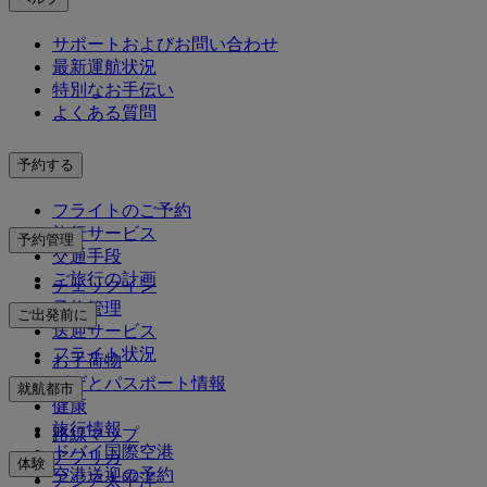
サポートおよびお問い合わせ
最新運航状況
特別なお手伝い
よくある質問
予約する
フライトのご予約
旅行サービス
予約管理
交通手段
ご旅行の計画
チェックイン
予約管理
ご出発前に
送迎サービス
フライト状況
お手荷物
ビザとパスポート情報
就航都市
健康
旅行情報
路線マップ
ドバイ国際空港
アフリカ
体験
空港送迎の予約
アジア太平洋