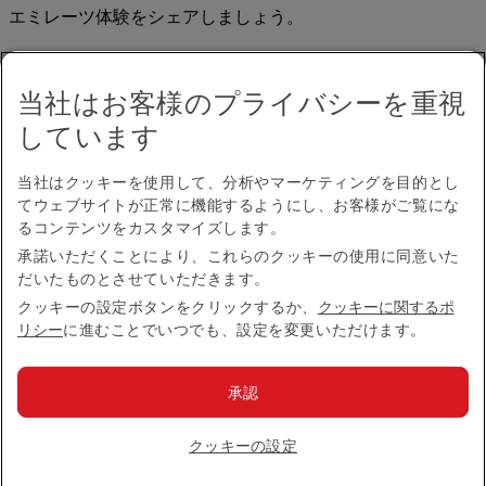
エミレーツ体験をシェアしましょう。
当社はお客様のプライバシーを重視
しています
当社はクッキーを使用して、分析やマーケティングを目的とし
てウェブサイトが正常に機能するようにし、お客様がご覧にな
アクセシビリティ
るコンテンツをカスタマイズします。
お問い合わせ
承諾いただくことにより、これらのクッキーの使用に同意いた
プライバシーポリシー
だいたものとさせていただきます。
規約条件
クッキーに関するポリシー
クッキーの設定ボタンをクリックするか、
クッキーに関するポ
サイバーセキュリティ
リシー
に進むことでいつでも、設定を変更いただけます。
燃油サーチャージ
英国現代奴隷法に係る声明
承認
サイトマップ
© 2026 The Emirates Group.All Rights Reserved.
クッキーの設定