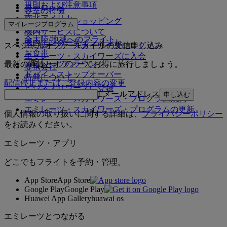
規則および注意事項
ヨーロッパ
客室の特徴
南北アメリカ
エミレーツでショッピング
マイレージプログラム
中東
機内サービスについて
全大陸/地域へのフライト
機内エンターテインメント
スペシャルオファーEメールの受信申し込み
エミレーツ・スカイワーズにログイン
お食事
エミレーツ・スカイワーズに入会
エミレーツのラウンジ
最新の運賃とオファーでお得に旅行しましょう。
提携会社
ドバイ・ストップオーバー
特典について
配信停止またはご登録内容の変更
ビジネスリワーズに登録
Eメールアドレス
申し込む
エミレーツ・スカイワーズ・プログラム規約
エミレーツ・スカイワーズ・プログラムの更新
個人情報の取り扱いに関する詳細は、
プライバシーポリシー
をお読みください。
エミレーツ・アプリ
どこでもフライトを予約・管理。
App Store
App Store
Google Play
Google Play
Huawei App Gallery
huawai os
エミレーツとつながる