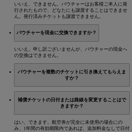
いいえ、できません。バウチャーはお客様ご本人に発
行されたもので、どなたにも譲渡することはできませ
ん。発行済みチケットも譲渡できません。
バウチャーを現金に交換できますか？
いいえ。申し訳ございませんが、バウチャーの現金へ
の交換はできません。
バウチャーを複数のチケットに引き換えてもらえま
すか？
いいえ、できません。バウチャーは1回分の往復チケッ
補償チケットの日付または路線を変更することはで
トとしてのみ引き換え可能で、1回のご予約でお使いい
きますか？
ただく必要があります。
はい、できます。航空券が完全に未使用の場合にの
み、1年間の有効期限内であれば、追加料金なしで日付