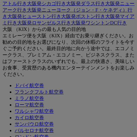
アトル行き
大阪発シカゴ行き
大阪発ダラス行き
大阪発ニュー
アーク行き
大阪発ニューヨーク（ジョン・F・ケネディ）行
き
大阪発ヒューストン行き
大阪発ボストン行き
大阪発マイア
ミ行き
大阪発ロサンゼルス行き
大阪発ワシントンDC行き
大阪 （KIX）からの最も人気の目的地
エミレーツ便を大阪（KIX）経由でお乗り継ぎください。お
勧めの目的地をお選びになり、次回の休暇のフライトを今す
ぐご予約ください。最終目的地に向かう途中では、エコノミ
ークラス、プレミアム・エコノミー、ビジネスクラス、また
はファーストクラスのいずれでも、最上の快適さ、美味しい
お食事、受賞歴のある機内エンターテインメントをお楽しみ
ください。
ドバイ航空券
フランクフルト航空券
ミラノ航空券
ローマ航空券
ワルシャワ航空券
カイロ航空券
サンパウロ航空券
バルセロナ航空券
ロンドン航空券