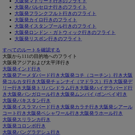
大阪発マドリード行きのフライト
大阪発バルセロナ行きのフライト
大阪発フランクフルト行きのフライト
大阪発カイロ行きのフライト
大阪発イスタンブール行きのフライト
大阪発ロンドン・ガトウィック行きのフライト
大阪発リスボン行きのフライト
すべてのルートを確認する
大阪から111の目的地へのフライト
大阪発アジアおよび太平洋行き
大阪発インド行き
大阪発アーメダバード行き
大阪発コチ（コーチン）行き
大阪
発コルカタ行き
大阪発チェンナイ（マドラス）行き
大阪発デ
リー行き
大阪発トリバンドラム行き
大阪発ハイデラバード行
き
大阪発バンガロール行き
大阪発ムンバイ (ボンベイ)行き
大阪発パキスタン行き
大阪発イスラマバード行き
大阪発カラチ行き
大阪発シアール
コート行き
大阪発ペシャワール行き
大阪発ラホール行き
大阪発スリランカ行き
大阪発コロンボ行き
大阪発バングラデシュ行き