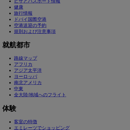
ビザとパスポート情報
健康
旅行情報
ドバイ国際空港
空港送迎の予約
規則および注意事項
就航都市
路線マップ
アフリカ
アジア太平洋
ヨーロッパ
南北アメリカ
中東
全大陸/地域へのフライト
体験
客室の特徴
エミレーツでショッピング