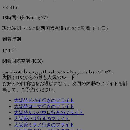
EK 316
18時間
20分
/
Boeing 777
現地時間17:15に関西国際空港 (KIX)に到着（+1]日）
到着時刻
+
1
17:15
関西国際空港 (KIX)
هذا مسار رحلة جديد للمسافرين سيبدأ تشغيله من {value?}.
大阪 (KIX)からの最も人気のルート
お好みの目的地をお選びになり、次回の休暇のフライトを計
画して、ご予約ください。
大阪発ドバイ行きのフライト
大阪発ローマ行きのフライト
大阪発サンパウロ行きのフライト
大阪発パリ行きのフライト
大阪発ミラノ行きのフライト