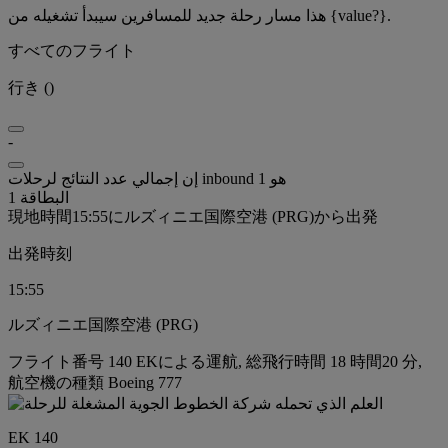
هذا مسار رحلة جديد للمسافرين سيبدأ تشغيله من {value?}.
すべてのフライト
行き
(
)
-
إن إجمالي عدد النتائج لرحلات inbound هو 1
البطاقة 1
現地時間15:55にルズィニエ国際空港 (PRG)から出発
出発時刻
15:55
ルズィニエ国際空港 (PRG)
フライト番号 140 EKによる運航, 総飛行時間 18 時間20 分,
航空機の種類 Boeing 777
EK 140