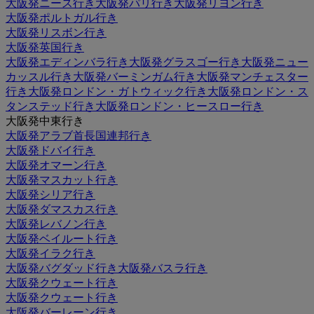
大阪発ニース行き
大阪発パリ行き
大阪発リヨン行き
大阪発ポルトガル行き
大阪発リスボン行き
大阪発英国行き
大阪発エディンバラ行き
大阪発グラスゴー行き
大阪発ニュー
カッスル行き
大阪発バーミンガム行き
大阪発マンチェスター
行き
大阪発ロンドン・ガトウィック行き
大阪発ロンドン・ス
タンステッド行き
大阪発ロンドン・ヒースロー行き
大阪発中東行き
大阪発アラブ首長国連邦行き
大阪発ドバイ行き
大阪発オマーン行き
大阪発マスカット行き
大阪発シリア行き
大阪発ダマスカス行き
大阪発レバノン行き
大阪発ベイルート行き
大阪発イラク行き
大阪発バグダッド行き
大阪発バスラ行き
大阪発クウェート行き
大阪発クウェート行き
大阪発バーレーン行き