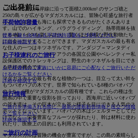
ご出発前に
1,400kmに及ぶ海岸線に沿って面積2,000km² のサンゴ礁と
250の島々が広がるマダガスカルには、冒険心旺盛な旅行者
手荷物許容量
にとっては陸にも海にも探求できるものがたくさんありま
す。山でのハイキング、パラグライディング、熱帯雨林を抜
ける4輪バイクを楽しんだり、驚くほど多様な野生動物たち
世界で最も余裕ある手荷物許容量をご利用ください
に出会ったりすることができます。マダガスカルの最も有名
詳細を確認する
な住人の一つはキツネザルです。アンダジブ＝マンタディ
ア、ラノマファナ、マソアラの各国立公園やベレンティー私
お子様連れのご旅行
設保護区でのトレッキングは、野生のキツネザルを目にでき
る絶好の機会です。
お子様連れのご家族にいかに容易にご心配なくご旅行いただ
けるかをご覧ください
マダガスカルの最も有名な植物の一つは、目立って太い幹を
詳細を確認する
もつバオバブの木です。世界で知られている8種のバオバブ
のうち、6種がマダガスカルの固有種です。これらの種は生
旅行情報
態系の中で重要な役割を担っており、西海岸に近いバオバブ
の並木道は、その巨木が立ち並ぶ様子を目にできる人気のス
ご旅行を準備される際に、最新の渡航勧告情報と役立つ情報
ポットとなっています。バオバブの木はシェルターとしてだ
をご覧ください
けでなく、栄養豊富なフルーツが採れたり、幹は材料に使わ
詳細を確認する
れたり、医療上の目的にも利用されています。
ご旅行の計画
マダガスカルは冒険の機会が豊富ですが、この島の素晴らし