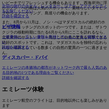
いビーチでリフレッシュする機会もあります。西海岸沖に浮
次回の旅行のホテル、レンタカー、ツアー、アクティビティ
かぶノシ・べの島は人気のスポットで、素晴らしいダイビン
をお探しください
グやシュノーケリング、島巡りの機会があります。
詳細を確認する
また、8月から11月は、ノシ・べはマダガスカルの絶好のホ
ビザ情報
エールウォッチングのスポットの一つです。または、ザトウ
クジラの移動時期に当たる6月から9月にここを訪れるなら、
ご搭乗前に、正しい書類を所持していることをご確認くださ
北東岸沖のサント・マリー島はこの自然の驚異を目撃できる
い
絶好のスポットです。これは、マダガスカルを独特の忘れら
詳細を確認する
れない場所としている数多くの自然の驚異の一つに過ぎませ
ん。
ディスカバー・ドバイ
エミレーツの本拠地の都市がネットワーク内で最も人気のあ
る目的地の1つである理由をご覧ください
詳細を確認する
エミレーツ体験
エミレーツ航空のフライトは、目的地以外にも楽しみがあり
ます