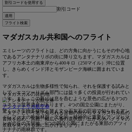
割引コードを使用する
割引コード
適用
フライト検索
マダガスカル共和国へのフライト
エミレーツのフライトは、どの方角に向かうにもその中心地
であるアンタナナリボの街に降り立ちます。マダガスカルは
アフリカ本土の南東岸から400キロ（250マイル）沖に位置
し、きらめくインド洋とモザンビーク海峡に囲まれていま
す。
マダガスカルは生物多様性で知られ、それを保護する試みと
して、エコツーリズム部門には益々多くの投資が行われてい
マダガスカルの目的地
ます。また、この島には息を呑むような景色の広がる3つの
ユネスコ世界遺産があります。4つの国立公園にまたがり、
アンタナナリボ航空券
驚くべき生物多様性と聳え立つ石灰石の巨岩で知られるアン
「タナ」という名で知られる首都の街からマダガスカル島の
ドレファナの乾燥林群、文化的・精神的に重要なアンブヒマ
冒険を始め、宮殿、幅広い食の選択肢、丘からのパノラマの
ンガの丘の王領地、6つの国立公園にまたがる東部のアツィ
景観を見つける旅に出かけましょう。
ナナナの雨林群です。