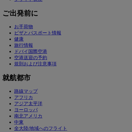
ご出発前に
お手荷物
ビザとパスポート情報
健康
旅行情報
ドバイ国際空港
空港送迎の予約
規則および注意事項
就航都市
路線マップ
アフリカ
アジア太平洋
ヨーロッパ
南北アメリカ
中東
全大陸/地域へのフライト