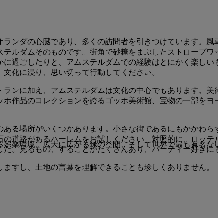
オランダの心臓であり、多くの訪問者を引きつけています。風
ステルダムそのものです。街角で砂糖をまぶしたストロープワ
かに過ごしたりと、アムステルダムでの経験はとにかく楽しい
、文化に浸り、思い切って行動してください。
トランに加え、アムステルダムは文化の中心でもあります。美
ッホ作品のコレクションを誇るゴッホ美術館、宝物の一部をヨ
のある場所がいくつかあります。小さな街であるにもかかわら
石の道路があるハーレムをお試しください。対照的に、ロッテ
る娯楽環境、広大に広がる緑の空間、そして世界で最も有名な
した。見るもの、することがたくさんあり、パーティー好きに
しますし、土地の言葉を理解できることも珍しくありません。