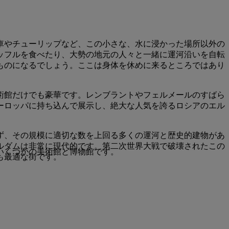
車やチューリップなど、この小さな、水に浸かった場所以外の
ッフルを食べたり、大勢の地元の人々と一緒に運河沿いを自転
ものになるでしょう。ここは身体を休めに来るところではあり
術館だけでも豪華です。レンブラントやフェルメールのすばら
ーロッパに持ち込んで展示し、絶大な人気を誇るロシアのエル
ず、その規模に適切な数を上回る多くの運河と歴史的建物があ
ルダムは非常に現代的です。第二次世界大戦で破壊されたこの
いくつかの美術館と博物館です。
も最適な街です。