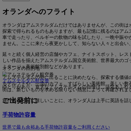
オランダへのフライト
オランダはアムステルダムだけではありませんが、この街は
探索で得られるものもありますが、最も記憶に残るのはアム
車で走ったり、ベルギーの飲物の味を試したり、一晩中賑や
ません。ここに来たら夜更かしして、知らない人々と出会い
延々と続く個人経営の店舗やカフェ、ナイトスポット、レス
しい作品を揃えたアムステルダム国立美術館、世界最大のゴ
ミタージュ美術館別館などがあります。
オランダの目的地
アムステルダムの外に出ることに決めたなら、探索する価値
アムステルダム航空券
るデルフトや、一流のカフェ、すばらしい美術館、美しい敷
ゆとりがあり、寛大なアムステルダムの自慢は、活気あふれ
街は、新しいものを求める限りない熱意によって再建されま
ご出発前に
旅行者にとって嬉しいことに、オランダ人は上手に英語を話
手荷物許容量
世界で最も余裕ある手荷物許容量をご利用ください