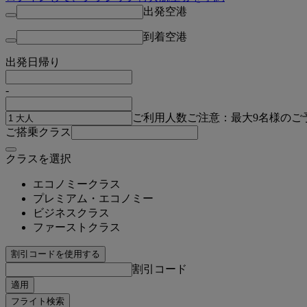
出発空港
到着空港
出発日
帰り
-
ご利用人数
ご注意：最大9名様のご
ご搭乗クラス
クラスを選択
エコノミークラス
プレミアム・エコノミー
ビジネスクラス
ファーストクラス
割引コードを使用する
割引コード
適用
フライト検索