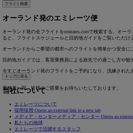
フライト検索
オーランド発のエミレーツ便
オーランド発の全フライトをemirates.comで検索す
ると、フライトスケジュールと目的地ガイドをご覧いただけ
オーランドからご希望の都市へのフライトを簡単かつ安全に
目的地ガイドでは、客室乗務員による旅先での過ごし方や観
今すぐオーランド発のフライトをご予約になり、洗練された
トップに戻る
さい。
乗務員一同、皆様のご搭乗をお待ちいたしております。
当社について
エミレーツについて
採用
採用 Opens an external link in a new tab
メディア・センター
メディア・センター Opens an external lin
私たちの地球
エミレーツで活躍するスタッフ