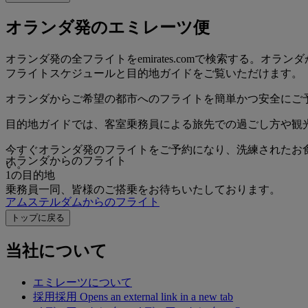
オランダ発のエミレーツ便
オランダ発の全フライトをemirates.comで検索する
フライトスケジュールと目的地ガイドをご覧いただけます。
オランダからご希望の都市へのフライトを簡単かつ安全にご
目的地ガイドでは、客室乗務員による旅先での過ごし方や観
今すぐオランダ発のフライトをご予約になり、洗練されたお
オランダからのフライト
い。
1の目的地
乗務員一同、皆様のご搭乗をお待ちいたしております。
アムステルダムからのフライト
トップに戻る
当社について
エミレーツについて
採用
採用 Opens an external link in a new tab