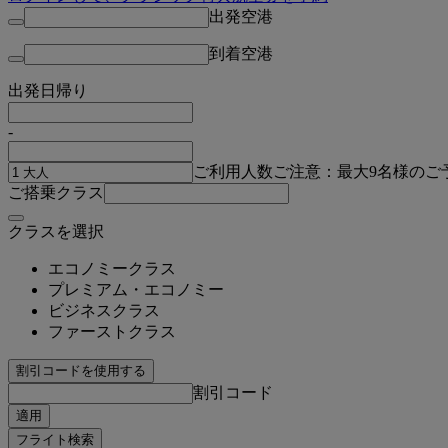
出発空港
到着空港
出発日
帰り
-
ご利用人数
ご注意：最大9名様のご
ご搭乗クラス
クラスを選択
エコノミークラス
プレミアム・エコノミー
ビジネスクラス
ファーストクラス
割引コードを使用する
割引コード
適用
フライト検索